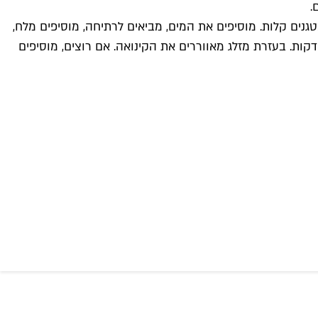
נים קלות. מוסיפים את המים, מביאים לרתיחה, מוסיפים מלח,
מיכים את האש, מכסים ומבשלים כ-20 דקות עד שהקינואה נפתחת ומתרככת. מכבים את האש ומשאירים את הסיר מכוסה כ-10 דקות. בעזרת מזלג מאווררים את הקינואה. אם רוצים, מוסיפים