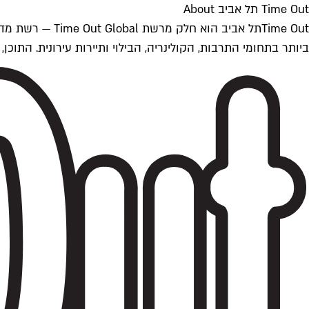
Time Out תל אביב About
ביותר בתחומי התרבות, הקולינריה, הבילוי ותיירות עירונית. התוכן, שמתעדכן 24/7, נכתב ונערך על ידי צוות עיתונאים מקצועי מקומי בישראל, בהתאם לסטנדרט