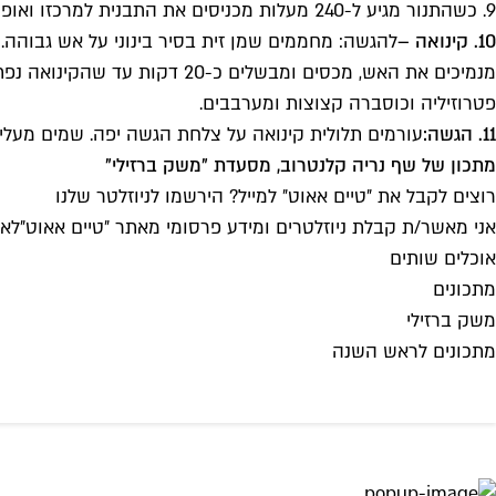
9. כשהתנור מגיע ל-240 מעלות מכניסים את התבנית למרכזו ואופים במשך 10-12 דקות, עד שהטחינה מקבלת מרקם גבינתי. מוציאים.
10. קינואה –
להגשה: מחממים שמן זית בסיר בינוני על אש גבוהה.
פטרוזיליה וכוסברה קצוצות ומערבבים.
11. הגשה:
עורמים תלולית קינואה על צלחת הגשה יפה. שמים מעליה 
מתכון של שף נריה קלנטרוב, מסעדת "משק ברזילי"
רוצים לקבל את ״טיים אאוט״ למייל? הירשמו לניוזלטר שלנו
אני מאשר/ת קבלת ניוזלטרים ומידע פרסומי מאתר ״טיים אאוט״
לאי
אוכלים שותים
מתכונים
משק ברזילי
מתכונים לראש השנה