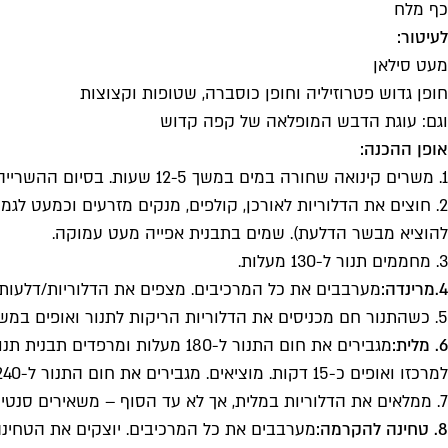
כף מלח
לעיטור:
מעט סילאן
חופן גדוש פטרוזיליה וחופן כוסברה, שטופות וקצוצות
וגם: עוגת הדבש המופלאה של קפה קדוש
אופן ההכנה:
1. משרים קינואה שחורה במים במשך 12-5 שעות. בסיום ההשרייה שוטפים היטב ומסננים.
2. חוצים את הדלוריות לאורכן, קולפים, מנקים מזרעים וכמעט ל
להוציא מבשר הדלעת). שמים בתבנית אפייה מעט עמוקה.
3. מחממים תנור ל-130 מעלות.
4.מרינדה:
מערבבים את כל המרכיבים. מצפים את הדלוריות/דלעות 
5. כשהתנור חם מכניסים את הדלוריות הריקות לתנור ואופים במשך 45 דקות או עד לריכוך והופעת סימני צלייה. מוציאים ומצננים מעט. לא מכבים את התנור.
6. מלית:
מגבירים את חום התנור ל-180 מע
למרכזו ואופים כ-15 דקות. מוציאים. מגבירים את חום התנור ל-240 מעלות.
7. ממלאים את הדלוריות במלית, אך לא עד הסוף – משאירים סנטימטר פנוי עבור הטחינה. מסדרים בתבנית אפייה.
8. טחינה להקרמה:
מערבבים את כל המרכיבים. יוצקים את הטחינה ע