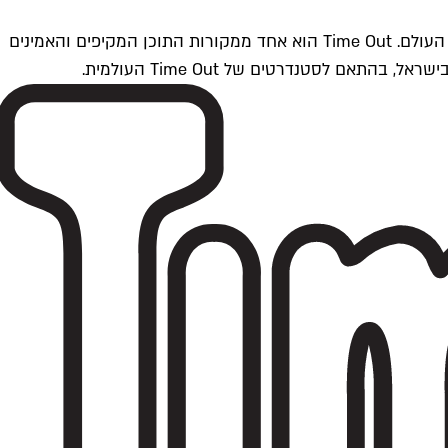
Time Outתל אביב הוא חלק מרשת Time Out Global — רשת מדיה בינלאומית הפועלת ב-360 ערים מרכזיות וב-60 מדינות ברחבי העולם. Time Out הוא אחד ממקורות התוכן המקיפים והאמינים