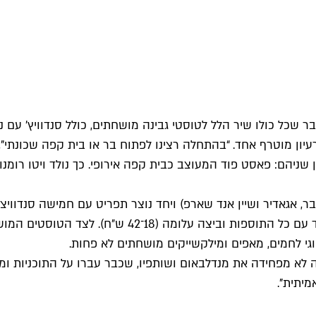
יץ' בר שכל כולו שיר הלל לטוסטי גבינה מושחתים, כולל סנדוויץ
ון מוטרף אחד. “בהתחלה רצינו לפתוח בר או בית קפה שכונתי", 
 שניהם: פאסט פוד המעוצב כבית קפה אירופי. כך נולד ויטו רומ
, אגאדיר ושיין אנד שארפ) ויחד נוצר תפריט עם חמישה סנדוויצ'י 
ותוספות מתחלפות: אבוקדו, שינקן, פטריות, עגבניות, וס
נה לא מפחידה את מנדלבאום ושותפיו, שכבר עברו על התוכניות ו
מיתית".