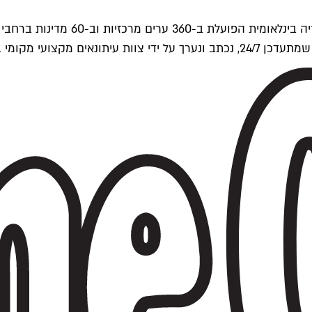
ים של Time Out העולמית.