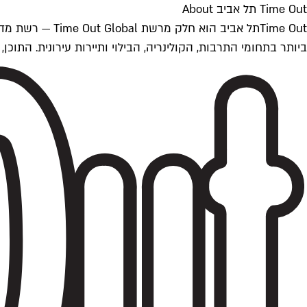
Time Out תל אביב About
ביותר בתחומי התרבות, הקולינריה, הבילוי ותיירות עירונית. התוכן, שמתעדכן 24/7, נכתב ונערך על ידי צוות עיתונאים מקצועי מקומי בישראל, בהתאם לסטנדרט