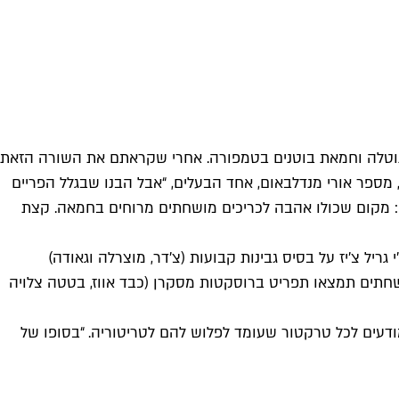
' עם נוטלה וחמאת בוטנים בטמפורה. אחרי שקראתם את השורה הזאת
מספר אורי מנדלבאום, אחד הבעלים, “אבל הבנו שבגלל הפריים
נו: מקום שכולו אהבה לכריכים מושחתים מרוחים בחמאה. קצת
גריל צ'יז על בסיס גבינות קבועות (צ'דר, מוצרלה וגאודה)
נדוויץ' אחד עם כל התוספות וביצה עלומה (18־42 ש״ח). לצד הטוסטים המושחתים תמצאו תפריט ברוסקטות מסקרן (כבד אווז, בטטה צלויה
מודעים לכל טרקטור שעומד לפלוש להם לטריטוריה. “בסופו של