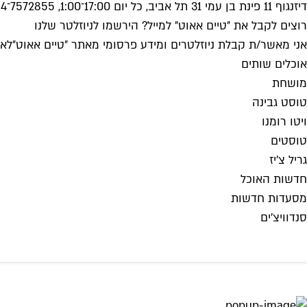
דיזנגוף 11 פינת בן עמי 31 תל אביב, כל יום 17:00־1:00, 7572855־054. הפתיחה ביום חמישי
רוצים לקבל את ״טיים אאוט״ למייל? הירשמו לניוזלטר שלנו
אני מאשר/ת קבלת ניוזלטרים ומידע פרסומי מאתר ״טיים אאוט״
לאי
אוכלים שותים
מושחת
טוסט גבינה
ויטו רומנו
טוסטים
גריל צ'יז
חדשות האוכל
מסעדות חדשות
סנדוויצ'ים