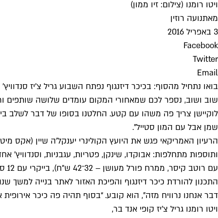
ויטו רומנו (צילום: זיו ממון)
מאת
נועה רוזין
3 באפריל 2016
Facebook
Twitter
Email
בואו נתחיל מהסוף: בכיכר דיזנגוף נפתח השבוע גריל צ'יז סנדוו
שוב ושוב, נספר לכם שמאחורי המקום עומדים שלושה שותפים ורעי
לוקיישן צריך פה משהו עם קטע. החלטנו בסופו של דבר לשלב בין
שמן אבל עם המון סטייל".
הרעיון האמריקאי פגש את היועץ הקולינרי יענקל'ה שיין (אקס מיטבר
עם רוטב קיסר, ממרח פורל מעושן – 32־42 ש״ח), בייקרי עם 12 סוגי לחמים, מאפים ומילקשייקים מושחתים לא פחות.
התכנון להורדת כיכר דיזנגוף והפיכת האזור לאתר בנייה למשך ש
דבר אנחנו נרוויח מזה", הוא קובע. “בסוף תהיה פה כיכר אירופית א
ויטו רומנו גריל צ'יז קופי אנד בר,