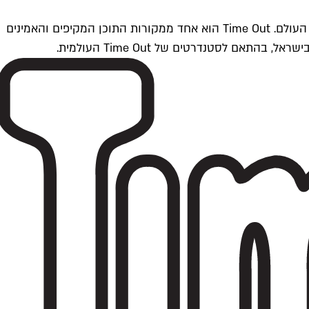
Time Outתל אביב הוא חלק מרשת Time Out Global — רשת מדיה בינלאומית הפועלת ב-360 ערים מרכזיות וב-60 מדינות ברחבי העולם. Time Out הוא אחד ממקורות התוכן המקיפים והאמינים