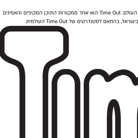
Time Outתל אביב הוא חלק מרשת Time Out Global — רשת מדיה בינלאומית הפועלת ב-360 ערים מרכזיות וב-60 מדינות ברחבי העולם. Time Out הוא אחד ממקורות התוכן המקיפים והאמינים