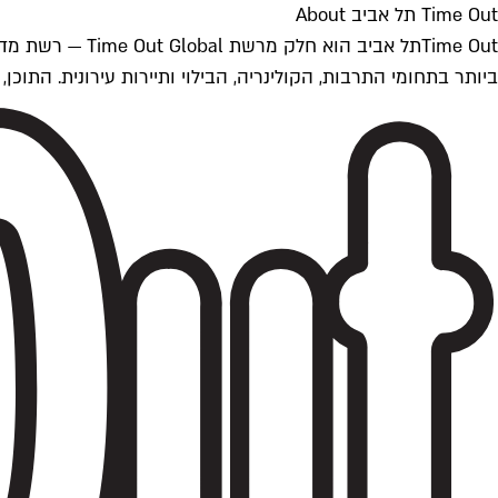
Time Out תל אביב About
ביותר בתחומי התרבות, הקולינריה, הבילוי ותיירות עירונית. התוכן, שמתעדכן 24/7, נכתב ונערך על ידי צוות עיתונאים מקצועי מקומי בישראל, בהתאם לסטנדרט