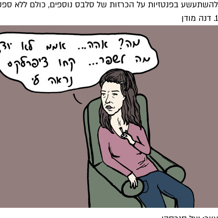
להשתעשע בפנטזיות על הכרזות של סלבס נוספים, כולם ללא ספק יודע
1. דנה מודן