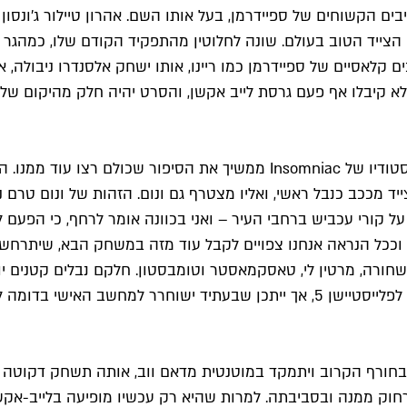
ם הקשוחים של ספיידרמן, בעל אותו השם. אהרון טיילור ג'ונסון י
הצייד הטוב בעולם. שונה לחלוטין מהתפקיד הקודם שלו, כמהגר ר
ם קלאסיים של ספיידרמן כמו ריינו, אותו ישחק אלסנדרו ניבולה,
לא קיבלו אף פעם גרסת לייב אקשן, והסרט יהיה חלק מהיקום של ו
ייד מככב כנבל ראשי, ואליו מצטרף גם ונום. הזהות של ונום טרם
 קורי עכביש ברחבי העיר – ואני בכוונה אומר לרחף, כי הפעם ל
ככל הנראה אנחנו צפויים לקבל עוד מזה במשחק הבא, שיתרחש במ
 השחורה, מרטין לי, טאסקמאסטר וטומבסטון. חלקם נבלים קטנים י
שי בדומה למשחק הקודם.
 בחורף הקרוב ויתמקד במוטנטית מדאם ווב, אותה תשחק דקוטה ג
 רחוק ממנה ובסביבתה. למרות שהיא רק עכשיו מופיעה בלייב-אק