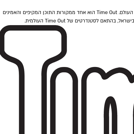
Time Outתל אביב הוא חלק מרשת Time Out Global — רשת מדיה בינלאומית הפועלת ב-360 ערים מרכזיות וב-60 מדינות ברחבי העולם. Time Out הוא אחד ממקורות התוכן המקיפים והאמינים