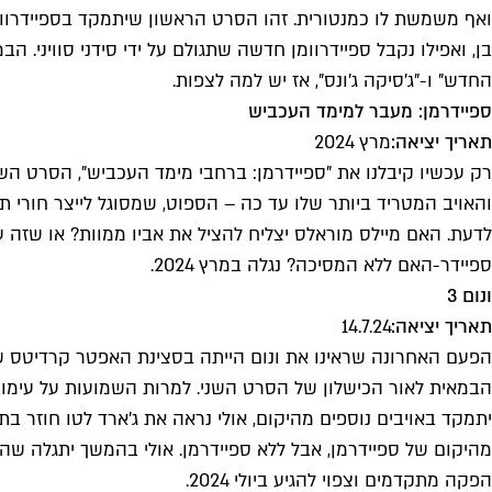
ואף משמשת לו כמנטורית. זהו הסרט הראשון שיתמקד בספיידרוור
בן, ואפילו נקבל ספיידרוומן חדשה שתגולם על ידי סידני סוויני. 
החדש" ו-"ג'סיקה ג'ונס", אז יש למה לצפות.
ספיידרמן: מעבר למימד העכביש
תאריך יציאה:
מרץ 2024
והאויב המטריד ביותר שלו עד כה – הספוט, שמסוגל לייצר חורי ת
לדעת. האם מיילס מוראלס יצליח להציל את אביו ממוות? או שזה עוד
ספיידר-האם ללא המסיכה? נגלה במרץ 2024.
ונום 3
תאריך יציאה:
14.7.24
הפעם האחרונה שראינו את ונום הייתה בסצינת האפטר קרדיטס של 
הבמאית לאור הכישלון של הסרט השני. למרות השמועות על עימות
יתמקד באויבים נוספים מהיקום, אולי נראה את ג'ארד לטו חוזר בת
מהיקום של ספיידרמן, אבל ללא ספיידרמן. אולי בהמשך יתגלה שה
הפקה מתקדמים וצפוי להגיע ביולי 2024.