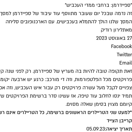
"ספיידרמן: ברחבי ממדי העכביש"
זה נדמה שבכל יום שעובר מתווסף עוד עיבוד של ספיידרמן למסך, 
המסך שלנו הולך להתמלא בעכבישים. עם הארכנופובים סליחה
מאת
לירון רודיק
27 באוגוסט 2023
Facebook
Twitter
Email
זאת תקופה טובה להיות בה מעריץ של ספיידרמן. רק לפני שנה קיבל
פרויקטים מכל הפלטפורמות, וזה די מורכב: כרגע יש ארבעה יקומי
צפויים לקבל מעל עשרה פרויקטים רק עבור איש העכביש, וזה אפי
תמיד ינסו לחלוב עוד טיפה. אז עשינו סדר ברשימת הפרויקטים ש
קיומם מצוין בסימן שאלה מסוים.
*למעט שני הטריילרים הראשונים ברשימה, כל הטריילרים אינם רשמיי
קרייבן הצייד
תאריך יציאה:
05.09.23