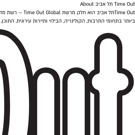
Time Out תל אביב About
ביותר בתחומי התרבות, הקולינריה, הבילוי ותיירות עירונית. התוכן, שמתעדכן 24/7, נכתב ונערך על ידי צוות עיתונאים מקצועי מקומי בישראל, בהתאם לסטנדרט