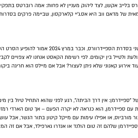
ס בלייב אקשן, לצד ליהוק מעניין לא פחות: אמה רוברטס בתפק
הבמאית של מדאם ווב היא אס.ג'יי קלארקסון, שביימה פרקים בסדרו
רק עכשיו קיבלנו את "ספיידרמן: ברחבי מימד העכב
ולעת ולטייל בין יקומים. לפי רשימת הקאסט אנחנו לא צפויים ל
 אירוע קאנוני שלא ניתן לעצור? אבל אם מיילס הוא חריגה ביקום, 
"ספיידרמן: אין דרך הביתה", רגע לפני שהוא התחיל טיול בין מ
 עם ספיידרמן, הוא כנראה לא יקרה הפעם – אך טום הארדי רמז
ור מורביוס, או אפילו עימות עם מייקל קיטון בתור הנשר, אבל ע
ספיידרמן שלהם זה טום הולנד או אנדרו גארפילד, אבל אם זה ה