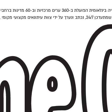
ים של Time Out העולמית.