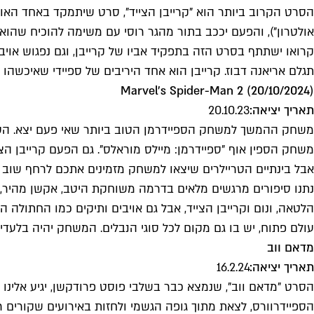
הסרט הקרוב ביותר הוא "קרייבן הצייד", סרט שיתמקד באחד האויבי
אולטרון"), והפעם יככב בתור מהגר רוסי עם משימה להוכיח שהוא 
קרואו ישתתף בסרט הזה בתפקיד אביו של קרייבן, וגם נפגוש אויבי
תגלם אריאנה דבוז. קרייבן הוא אחד היריבים של ספיידי שאיכשהו 
Marvel’s Spider-Man 2 (20/10/2024)
תאריך יציאה:
20.10.23
משחק הספין אוף "ספיידרמן: מיילס מוראלס". גם הפעם קרייבן הצ
אבל בינתיים הטריילרים שיצאו למשחק מזמינים אתכם לרחף שוב על
נתנו סיפורים מרגשים מלאים בדרמה משוחקת היטב, אקשן מהיר, ו
הלטאה, ונום וקרייבן הצייד, אבל גם אויבים ותיקים כמו החתולה
עולם פתוח, יש בו גם מקום לכל סוגי הנבלים. המשחק יהיה בלעדי לפלייסטיישן 5, אך ייתכן שבעתיד ישוחרר למחשב האי
מדאם ווב
תאריך יציאה:
16.2.24
הסרט "מדאם ווב", שנמצא כבר בשלבי פוסט פרודקשן, יגיע אלינו
הספיידרוורס, לצאת מתוך גופה הגשמי ולחזות באירועים שקורים