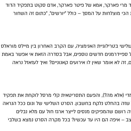
יד מרי פארקר, אמא של פיטר פארקר, אדם סקוט בתפקיד הדוד
ת הכי מוצלחות על המסך – כולל "יורשים", "כתום זה השחור
יש", הסרט השני בסדרת הספיידרוורס, וכבר במרץ 2024 אמור להופיע הסרט השלישי בטרילוגיית האנימציה, עם הקרב האחרון בין מיילס מוראלס
קבל ספיידרמנים חדשים נוספים, אבל בסדרה הזאת אי אפשר באמת
זה לא אומר שאין לו אירועים קאנוניים? ואיך לעזאזל נראה
ימדי (אלא מה?), והפעם התסריטאית קלי מרסל לוקחת את תפקיד
 שזה בהחלט נלקח בחשבון. הסרט השלישי של ונום ככל הנראה
ושה רושם שהמפיקים מנסים לייצר ארגז חול עם מלא נבלים
מצב – איפה הם היו עד עכשיו? בכל מקרה הסרט נמצא בשלבי