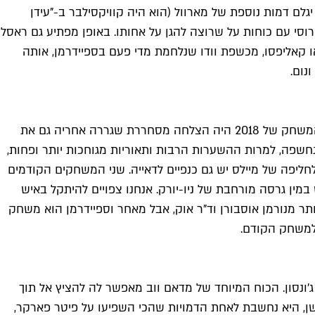
גלם דמות נוספת של מארוול (הוא היה קוויקסילבר ב-"עידן
וסי עם כוחות על שרוצה להגן על אחותו. באופן מפתיע גם ראסל
 או קאליפסו, מכשפת וודו שנלחמת מדי פעם בספיידרמן, אותה
נום.
משחק ההמשך למשחק הספיידרמן הטוב ביותר שאי פעם יצא. הסטודיו של Insomniac ממשיך את הסיפור שכולם רצו עוד ממנו. המשחק של 2018 היה הצלחה מסחררת שגררה אחריה גם את
 נחשפה, למרות ההשערות הרבות ותאוריות מגוחכות יותר ופחות,
חליפה של מיילס יש גם כנפיים לדאייה. שני המשחקים הקודמים
ין גרסה מורחבת של ניו-יורק. אנחנו צפויים להיתקל באיש
ותר מנורמן אוסבורן וד"ר אוק, אבל מאחר וספיידרמן הוא משחק
'ונסון. הכוח המיוחד של מדאם ווב מאפשר לה להציץ אל תוך
שן, היא נחשבת לאחת הדמויות שהכי השפיעו על פיטר פארקר,