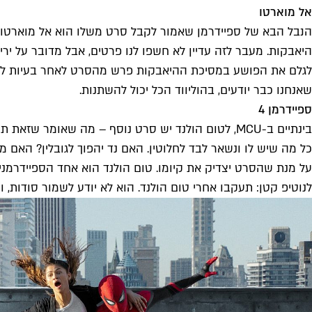
אל מוארטו
הנבל הבא של ספיידרמן שאמור לקבל סרט משלו הוא אל מוארטו. 
היאבקות. מעבר לזה עדיין לא חשפו לנו פרטים, אבל מדובר על יר
לגלם את הפושע במסיכת ההיאבקות פרש מהסרט לאחר בעיות לו"ז,
שאנחנו כבר יודעים, בהוליווד הכל יכול להשתנות.
ספיידרמן 4
בינתיים ב-MCU, לטום הולנד יש סרט נוסף – מה שא
כל מה שיש לו ונשאר לבד לחלוטין. האם נד יהפוך לגובלין? האם מרי
על מנת שהסרט יצדיק את קיומו. טום הולנד הוא אחד הספיידרמני
לנו
טיפ קטן: תעקבו אחרי טום הולנד. הוא לא יודע לשמור סודות, 