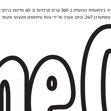
ים של Time Out העולמית.