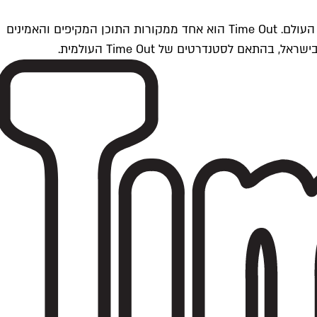
Time Outתל אביב הוא חלק מרשת Time Out Global — רשת מדיה בינלאומית הפועלת ב-360 ערים מרכזיות וב-60 מדינות ברחבי העולם. Time Out הוא אחד ממקורות התוכן המקיפים והאמינים