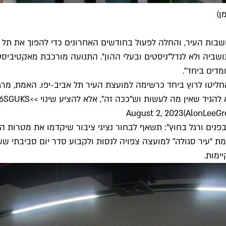
ן)
ות העיר, והחלה לפעול בחודשים האחרונים כדי להפוך את תל אביב 
שביה ולא לנדל"ניסטים ובעלי ההון". התנועה מורכבת מאקטיביסט
חליטו לרוץ ביחד כרשימה למועצת העיר תל אביב-יפו. האמת, מר
א להגיד שאין מה לעשות וש"ככה זה", אלא להציע שינוי >>
U6SGUKS
August 2, 2023
ים ורגל בחוץ": תשאף לבחור נציגי ציבור שיקדמו את מטרות הת
מת "עיר סגולה" למועצה צפויה לנסות ולקבוע סדר יום סביבתי
ימות.