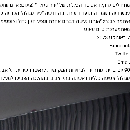
מתחילים לרוץ. האסיפה הכללית של "עיר סגולה" (צילום: אדם שולמ
עכשיו זה רשמי: התנועה העירונית החדשה "עיר סגולה" הכריזה על
איתמר אבנרי: "אנחנו נעשה דברים אחרת ונציע חזון גדול ואופטימי 
מאת
מערכת טיים אאוט
2 באוגוסט 2023
Facebook
Twitter
Email
90 יום בדיוק נותר עד לבחירות המקומיות לראשות עיריית תל אב
סגולה" אסיפה כללית ראשונה בתל אביב, במהלכה הצביעו למעלה מ-100 פעילי ופעילות התנועה על החלטה להריץ מטעם התנועה רשימת מועמדים ומועמדות למועצת עיריית תל א