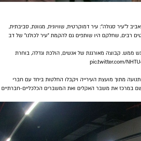
ל"עיר סגולה": עיר דמוקרטית, שוויונית, מגוונת, סביבתית,
ים רבים, שחלקם היו שותפים גם להקמת "עיר לכולנו" של דב
גש ממש. קבוצה מאורגנת של אנשים, הולכת וגדלה, בוחרת
pic.twitter.com/NHT
נועה מתוך מועצת העירייה ויקבלו החלטות ביחד עם חברי
 ששם במרכז את משבר האקלים ואת המשברים הכלכליים-חברתיים