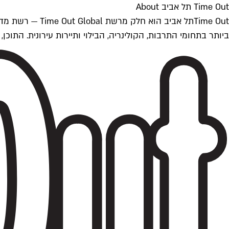
Time Out תל אביב About
ביותר בתחומי התרבות, הקולינריה, הבילוי ותיירות עירונית. התוכן, שמתעדכן 24/7, נכתב ונערך על ידי צוות עיתונאים מקצועי מקומי בישראל, בהתאם לסטנדרט