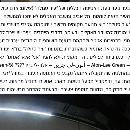
בעד בעד בעד. האסיפה הכללית של "עיר סגולה" (צילום: אדם שולמ
העיר הזאת לוהטת: תל אביב ומשבר האקלים לא יחכו לממשלה
"עיר סגולה" היא תנועה מקומית חדשה שהוקמה על ידי תושבי ותושב
שמוכנה למשבר האקלים ובעיקר, לדברי מייסדיה, "עיר ששייכת לתו
חנין בבחירות 2008 ולהקמת תנועת השותפות היהודית-ערבית "עומדים ביחד".
ככה זה נראה אתמול כשהחברות בתנועת "עיר סגולה" בת"א-יפו ה
להיכנס ביחד לפוליטיקה המקומית ולא להגיד "אני" אלא "אנחנו", ל
— Alon-Lee Green – ألون-لي جرين – אלון-לי גרין ???? (@AlonLeeGreen)
בהחלטה שהתקבלה אתמול נקבע כי התנועה תעבוד במודל "רגל בפנ
התנועה, ובמקביל תפעל בשטח, תארגן אנשים ותוביל מחאות. רשי
של התקופה, ולהוות תוספת צעירה ומרעננת למבחר הרשימות הקי