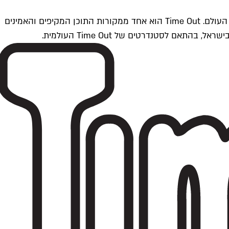
Time Outתל אביב הוא חלק מרשת Time Out Global — רשת מדיה בינלאומית הפועלת ב-360 ערים מרכזיות וב-60 מדינות ברחבי העולם. Time Out הוא אחד ממקורות התוכן המקיפים והאמינים