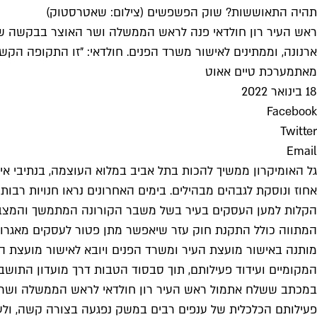
תהיה התאוששות? שוק הפשפשים (צילום: שאטרסטוק)
ראש העיר רון חולדאי פנה לראש הממשלה ושר האוצר בבקשה שיאשר
ארנונה, וממתינים לאישור משרד הפנים. חולדאי: "זו התקופה הקש
מאת
מערכת טיים אאוט
18 בינואר 2022
Facebook
Twitter
Email
אחוז ונוסקת לגבהים מבהילים. בימים האחרונים נראו חנויות רבו
הקלות למען העסקים בעיר בשל משבר הקורונה המתמשך והמצב 
המתווה כולל התקנת חוק עזר שיאפשר מתן פטור לעסקים מאגרות ש
מותנה באישור מועצת העיר ומשרד הפנים ויובא לאישור מועצת הע
המקומיים ועידוד פעילותם, תוך סבסוד הטבות דרך מועדון התושבים 
במכתב ששלח אתמול ראש העיר רון חולדאי לראש הממשלה ושר האו
פעילותם הכלכלית של ענפים רבים במשק נפגעה בצורה קשה, ולע