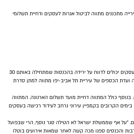
יה מתכננים מתווה לביטול אגרות לעסקים ודחיית תשלומי
גל האומיקרון ממשיך להכות בתל אביב במלוא העוצמה, בנתיבי איילון מדווחים על ירידה של כ-30 אחוז בתנועה לתוך העיר, ובעלי העסקים יכולים לדווח על ירידה בהכנסות שמתחילה באותם 30
רה ועדת הכספים של עיריית תל אביב-יפו מתווה למתן סדרת
 בנוסף כולל המתווה דחיית מועד תשלום הארנונה. המתווה
ימים הקרובים בקמפיין עירוני נרחב לעידוד רכישה בעסקים
ם. "על אף שממשלת ישראל לא הטילה סגר נוסף, הרי שבפועל
בות והכנסים ספגו מכה קשה לאחר שמאות אירועים בוטלו