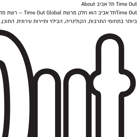
Time Out תל אביב About
ביותר בתחומי התרבות, הקולינריה, הבילוי ותיירות עירונית. התוכן, שמתעדכן 24/7, נכתב ונערך על ידי צוות עיתונאים מקצועי מקומי בישראל, בהתאם לסטנדרט