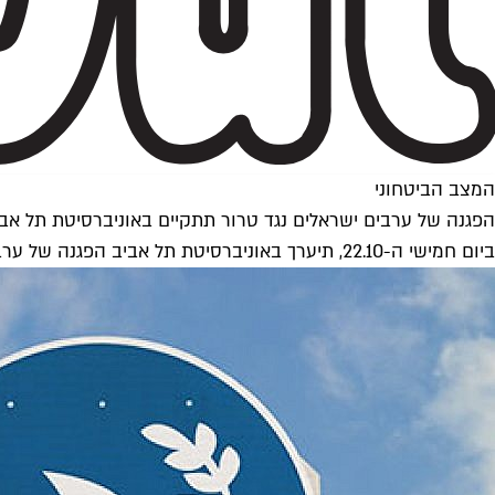
המצב הביטחוני
הפגנה של ערבים ישראלים נגד טרור תתקיים באוניברסיטת תל אב
ביום חמישי ה-22.10, תיערך באוניברסיטת תל אביב הפגנה של ערבים ישראלים נגד הטרור. "אני רוצה שהסטודנטים הערבים והיהודים יבינו שיש קול אחר בחברה הערבית, שגאה בזהות הישראלית"