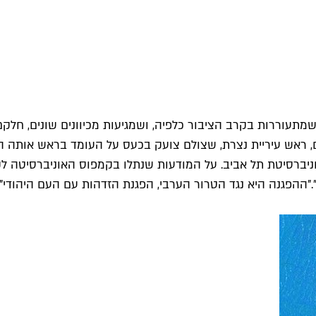
עוררות בקרב הציבור כלפיה, ושמגיעות מכיוונים שונים, חלקם
אש עיריית נצרת, שצולם צועק בכעס על העומד בראש אותה הרש
"ההפגנה היא נגד הטרור הערבי, הפגנת הזדהות עם העם היהודי",