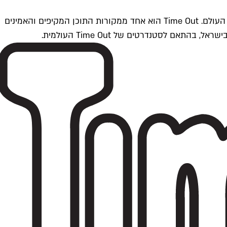
Time Outתל אביב הוא חלק מרשת Time Out Global — רשת מדיה בינלאומית הפועלת ב-360 ערים מרכזיות וב-60 מדינות ברחבי העולם. Time Out הוא אחד ממקורות התוכן המקיפים והאמינים