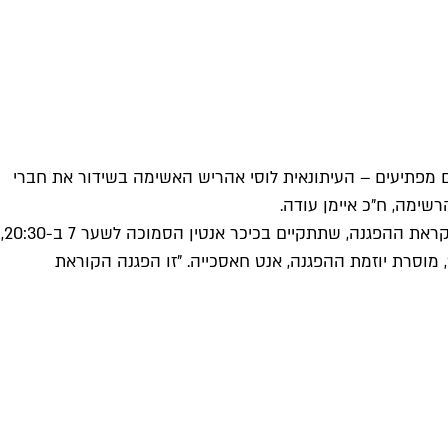
 מפתיעים – העיתונאית לוסי אהריש האשימה בשידור את חברי
ימה, ח"כ איימן עודה.
מחר (חמישי, 22.10) צפויים ערבים ישראלים להפגין נגד הטרור באוניברסיטת תל אביב. על המודעות שנתלו בקמפוס האוניברסיטה לקראת ההפגנה, שתתקיים בכיכר אנטין הסמוכה לשער 7 ב-20:30,
 מוסרת יוזמת ההפגנה, אנט חאסכייה. "זו הפגנה הקוראת