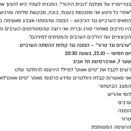
בפריימריז של מפלגת "הבית היהודי". התכנית לעתיד היא להפוך
"אחרי כל פיגוע אני מתכנסת בעצמי, בוכה, מבקשת סליחה ומרגיש
התאים הערביים נגד הכיבוש – הפגנה שהפנתה אצבע מאשימה כלפ
היו נזרקים מאחורי סורג ובריח. אני רוצה שהסטודנטים הערבים וה
הקיצוניים ועל הח"כים הערבים והמסיתים למיניהם".
"ערבים נגד טרור" – הפגנה נגד קולות ההסתה הערביים
יום חמישי – 22.10, בשעה 20:30
שער 7, אוניברסיטת תל אביב
רוצים לקבל את ״טיים אאוט״ למייל? הירשמו לניוזלטר שלנו
אני מאשר/ת קבלת ניוזלטרים ומידע פרסומי מאתר ״טיים אאוט״
לאי
המצב הביטחוני
לוסי אהריש
ערבים
הפגנה
טרור
הרשימה המשותפת