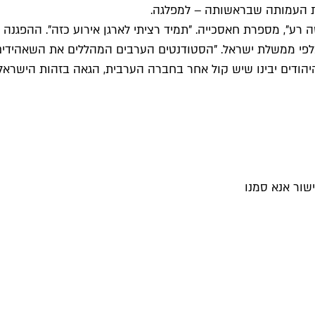
 את העמותה שבראשותה – למפלגה.
ה רע", מספרת חאסכייה. "תמיד רציתי לארגן אירוע כזה". ההפגנ
י ממשלת ישראל. "הסטודנטים הערבים המהללים את השאהידים וי
יהודים יבינו שיש קול אחר בחברה הערבית, הגאה בזהות הישראלית.
שור אנא סמנו