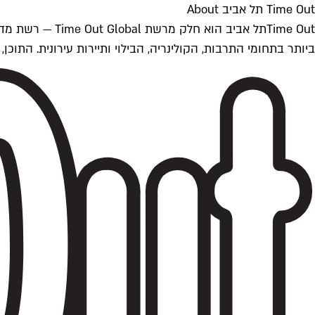
Time Out תל אביב About
ביותר בתחומי התרבות, הקולינריה, הבילוי ותיירות עירונית. התוכן, שמתעדכן 24/7, נכתב ונערך על ידי צוות עיתונאים מקצועי מקומי בישראל, בהתאם לסטנדרט