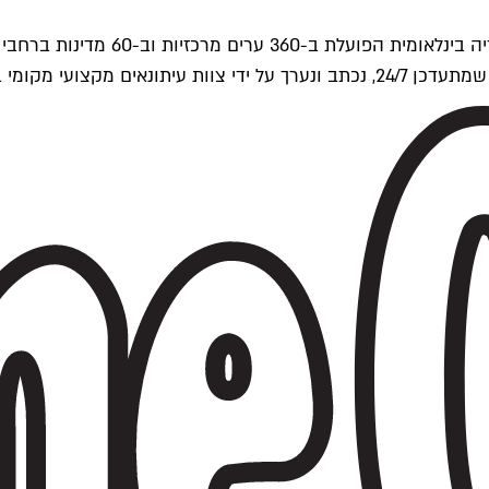
ים של Time Out העולמית.