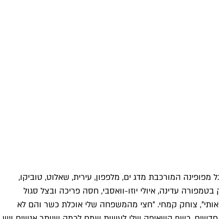
דגל מפופינה המורכבת מדג ים, מלפפון, עירית, שאלוט, טוביקו,
נואה פריכה (84 ש"ח), ולחמניה מאודה במילוי פילה לברק בטמפורה עדינה, איולי יוזו-וואסבי, חסה פריכה ובצל סגול
משך אותי", צוחק קמחי. "חצי מהמשפחה שלי אוכלת כשר והם לא
 חדשים. כשף השאיפה שלי לעשות שמח לכמה שיותר אנשים ויש