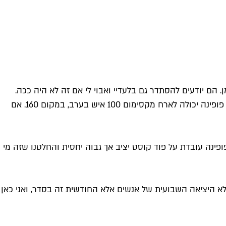
. הם יודעים להסתדר גם בלעדיי ואבוי לי אם זה לא היה ככה.
הרעיון של מסעדה נוספת עמד בסימן שאלה בדיוק בגלל חלוקת הריכוז הזו, אבל אם יש זמן טוב זה עכשיו. בגלל מגבלות התו הסגול פופינה יכולה לארח מקסימום 100 איש בערב, במקום 160. אם
פינה עובדת על פוד קוסט יציב אך גבוה יחסית והחלטנו שזה מי
י לא היציאה השבועית של אנשים אלא החודשית זה בסדר, ואני כאן