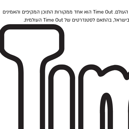
Time Outתל אביב הוא חלק מרשת Time Out Global — רשת מדיה בינלאומית הפועלת ב-360 ערים מרכזיות וב-60 מדינות ברחבי העולם. Time Out הוא אחד ממקורות התוכן המקיפים והאמינים