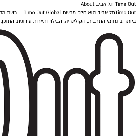
Time Out תל אביב About
ביותר בתחומי התרבות, הקולינריה, הבילוי ותיירות עירונית. התוכן, שמתעדכן 24/7, נכתב ונערך על ידי צוות עיתונאים מקצועי מקומי בישראל, בהתאם לסטנדרט