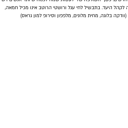
לקהל היעד. בתבשיל לחי עגל ורושטי הרוטב אינו מכיל חמאה,
ובטרטר ירקות שורש החלב הוחלף בחלב שקדים. את האוכל ילווו קוקטיילים קלאסיים וקוקטיילי חתימה מפופינה כגון Melon Grass (וודקה בלוגה, מחית מלונים, מלפפון וסירופ למון גראס)