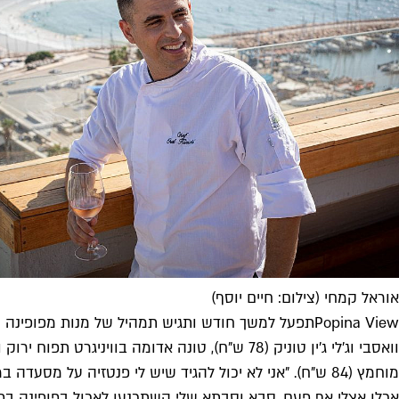
אוראל קמחי (צילום: חיים יוסף)
Popina Viewתפעל למשך חודש ותגיש תמהיל של מנות מפופ
מוחמץ (84 ש"ח). "אני לא יכול להגיד שיש לי פנטזיה על
אכלו אצלי אף פעם. סבא וסבתא שלי השתכנעו לאכול בפופינה ב