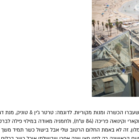
ינה שעברו הכשרה ומנות מקוריות. לדוגמה: טרטר ג'ין & טוניק, מנת 
וואסבי וג'לי ג'ין טוניק (78 ש"ח), טונה אדומה בוויניגרט תפוח ירוק וקארי וקי
 מסעדה במלון. זה לא באמת החלום הרטוב שלי אבל בישול כשר תמיד 
פעם הראשונה רק לפני חצי שנה אחרי שבישלתי אוכל כשר בכלים