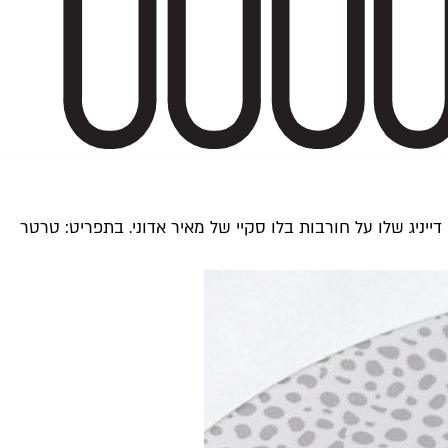
ודש את Popina View - הגרסה הכשרה של מסעדת הפיין דייניג שלו על חורבות בלו סקיי של מאיר אדוני. בתפריט: טרטר