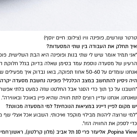
טרטר שורשים, פופינה וויו (צילום: חיים יוסף)
איך תחלק את העבודה בין שתי המסעדות?
"אני תמיד אומר שיש לי שתי בנות ופופינה היא הבת השלישית. פופ
אנחנו עומדים על 50-60 אחוז תפוקה, בואו נבדוק איך מפעילים שני מקומות במקביל".
היה ניסיון להתחשב במצב הכלכלי? פופינה נחשבת מסעדה יקרה
"חשבנו על כך תוך כדי הסגר אבל החלטנו שזה כמעט בלתי אפשרי. 
שאנחנו. אנחנו עדיין רוצים לתת חוויה שהיא פיין באוכל ובאווירה".
יש מקום לפיין דייניג במציאות הנוכחית? למי המסעדה מכוונת?
"למי שרוצה ליהנות מבילוי מוקפד ואיכותי. השבוע אכל אצלי שף מ
כדי לספק את החוויה הזו".
Popina View, אליעזר פרי 10 תל אביב (מלון קרלטון), ראשון־חמישי מ־