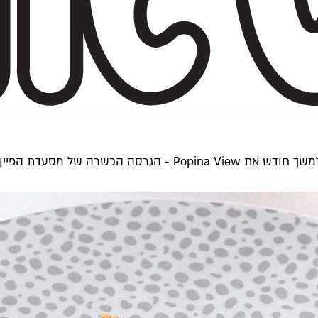
בלי המבורגר שרימפס אבל עם נוף לים: השף אוראל קמחי פותח למשך ח