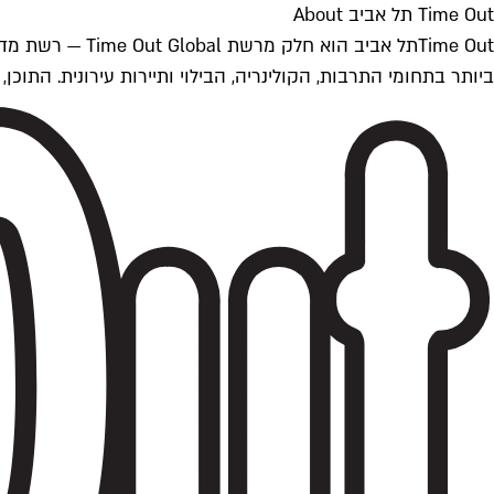
Time Out תל אביב About
ביותר בתחומי התרבות, הקולינריה, הבילוי ותיירות עירונית. התוכן, שמתעדכן 24/7, נכתב ונערך על ידי צוות עיתונאים מקצועי מקומי בישראל, בהתאם לסטנדרט