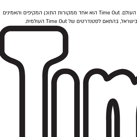
Time Outתל אביב הוא חלק מרשת Time Out Global — רשת מדיה בינלאומית הפועלת ב-360 ערים מרכזיות וב-60 מדינות ברחבי העולם. Time Out הוא אחד ממקורות התוכן המקיפים והאמינים