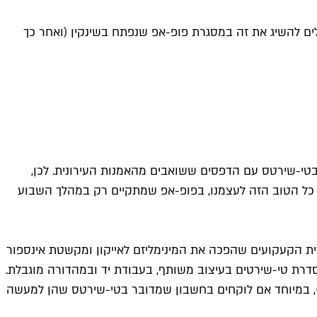
ים להשיג את זה במסגרת פופ-אפ שנפתח בשינקין (ואחר כך
בטי-שירטס עם הדפסים ששואבים מהאמנות העירונית. לכן,
 כל הטוב הזה לעצמנו, בפופ-אפ שמתקיים רק במהלך השבוע
ת הקעקועים שהפכה את המינימליזם לאייקון ומקשטת אינספור
סולה בשיתוף המותג Chivas Regal כחלק מפרויקט שנקרא "I Rise, We Rise". התוצאה היא סדרת טי-שירטים בעיצוב משותף, בעבודת יד ובמהדורה מוגבלת.
, לבן וחול; העיצובים חדים, נקיים ועם טוויסט של אמנות רחוב מינימליסטית; המחירים לא בשמיים (180-200 ש"ח), במיוחד אם לוקחים בחשבון שמדובר בטי-שירטס שהן למעשה