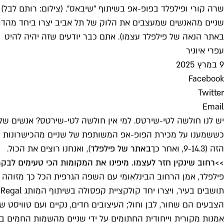
שרה קורי ופילפלד בפופ-אפ בשיתוף "שיבאס". (צילום: רותם לבל)
שניים מהאנשים שמעצבים את הלוק של תל אביב יצרו ביחד מהדור
באתר הנאה של פילפלד עצמו). אתם כבר יודעים שזה יהיה להיט
עפרי איוניר
9 במרץ 2025
Facebook
Twitter
Email
יש לנו חולשה לטי-שירטס. למי אין חולשה לטי-שירטס? אנשים של
כששמענו על מכירת הפופ-אפ המשותפת של שניים מהכישרונות הלו
הזה (9-14.3, ואחר כך
באתר של פילפלד
), ואנחנו רוצים את הכול.
>>
רחוב שינקין חזר לעצמו. מיפינו את המקומות הכי טעימים לבק
פילפלד, אמן הרחוב הבינלאומי עם השפה הגרפית הכל כך מזוהה 
אמנות מקורית וייחודית החתומים על ידי שניים מהשמות החמים ב