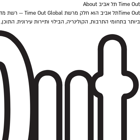
Time Out תל אביב About
ביותר בתחומי התרבות, הקולינריה, הבילוי ותיירות עירונית. התוכן, שמתעדכן 24/7, נכתב ונערך על ידי צוות עיתונאים מקצועי מקומי בישראל, בהתאם לסטנדרט