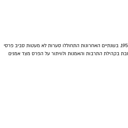
הפרס, בשווי 150 אלף שקלים לאמן, מוענק מזה תשע עשרה שנה וניתן על שמו של מיכאל לנדאו, שמונה לראש מפעל הפיס בשנת 1951. בשנתיים האחרונות התחוללו סערות לא מעטות סביב פרסי
בת בקהילת התרבות והאמנות ולוויתור על הפרס מצד אמנים