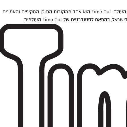
Time Outתל אביב הוא חלק מרשת Time Out Global — רשת מדיה בינלאומית הפועלת ב-360 ערים מרכזיות וב-60 מדינות ברחבי העולם. Time Out הוא אחד ממקורות התוכן המקיפים והאמינים