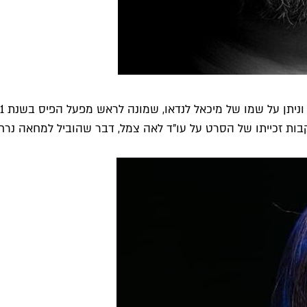
ות זכייתו של הסרט על עו"ד לאה צמל, דבר שהוביל למחאה נרח