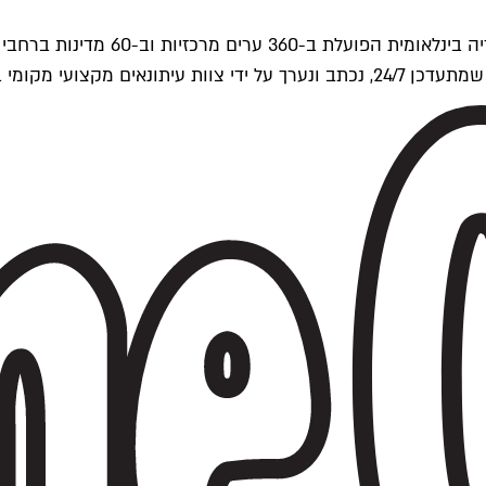
ים של Time Out העולמית.