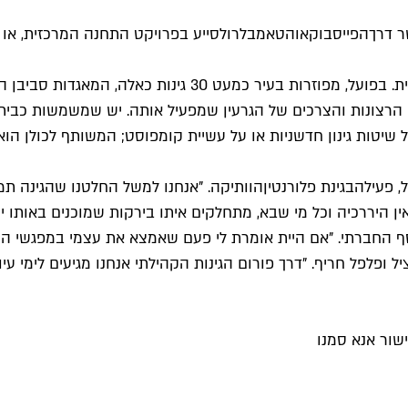
ר דרך
הפייסבוק
או
הטאמבלר
ולסייע בפרויקט התחנה המרכזית, א
לכאורה גינות קהילתיות הן ההפך המוחלט מהאורבניות התל אביבי
י הרצונות והצרכים של הגרעין שמפעיל אותה. יש שמשמשות כבית ג
ל שיטות גינון חדשניות או על עשיית קומפוסט; המשותף לכולן הוא
, פעילה
בגינת פלורנטין
הוותיקה. "אנחנו למשל החלטנו שהגינה תמ
אין היררכיה וכל מי שבא, מתחלקים איתו בירקות שמוכנים באותו 
החברתי. "אם היית אומרת לי פעם שאמצא את עצמי במפגשי החלפת
ופלפל חריף. "דרך פורום הגינות הקהילתי אנחנו מגיעים לימי עי
שור אנא סמנו