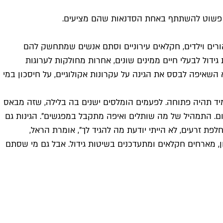
ו פשוט להשתתף באחת הסדנאות שהם מציעים.
ת. בפועל, מפוזרות בעיר כמעט 30 גינות כאלה, המאגדות סביבן הורים וילדים, חקלאים עירוניים וסתם אנשים שמתחשק להם
ידול לבעלי חיים ממינים שונים, אחרות מחולקות לערוגות
 השאיפה לבסס את הגינה על עקרונות אקולוגיים, על חיסכון במי
יד תהיה פתוחה. לפעמים הומלסים ישנים בה בלילה, שזה מבאס
יום. התמהיל של מה שותלים ואיפה מתקבל במפגשים". הגינות גם
 זרעים, לא הייתי יודעת מה להגיד לך", אומרת הראל,
ון, מארחים חקלאים ומתעדכנים בשיטות גידול. אבל גם מי שסתם