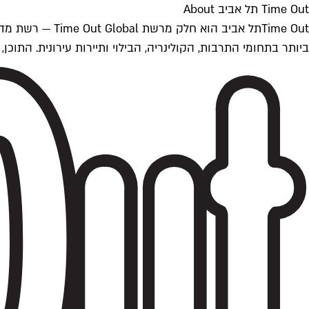
Time Out תל אביב About
ביותר בתחומי התרבות, הקולינריה, הבילוי ותיירות עירונית. התוכן, שמתעדכן 24/7, נכתב ונערך על ידי צוות עיתונאים מקצועי מקומי בישראל, בהתאם לסטנדרט