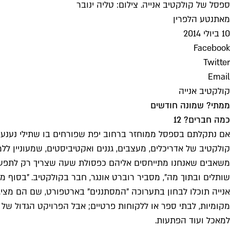
ספסל של קולקטיב אנייה. צילום: טליה ינובר
מאת
נטע הלפרין
10 ביולי 2014
Facebook
Twitter
Email
קולקטיב אנייה
ממתי? שמונה חודשים
כמה חברים? 12
אם נתקלתם בספסל ממוחזר ברחוב יפת שפורחים בו שתילי נענע ולמ
קולקטיב של אדריכלים, מעצבים, גננים ואקטיביסטים, שמעוניין ל
משאבים שאנחנו מתייחסים אליהם כפסולת שעה שצריך רק לתפעל 
שותלים ובתוך מה", מסביר רוברט אונגר, חבר בקולקטיב. "בסוף 
אנייה תוכלו לבחון בתערוכה "המסתננים" בארטפורט, שם הם מציגי
מקומיות, לבתי ספר או ללקוחות פרטיים; אבל הפרויקט הגדול של 
למאכל ועוד הפתעות.