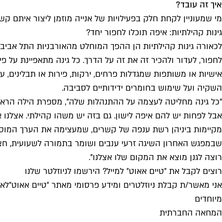
איך זה עובד?
מי שמעוניין לקחת חלק בפעילויות של אנייה מוזמן ליצור איתם קש
גינות קהילתיות: איפה תוכלו לחפור יחד?
לחפור, לעדור ולהכיר זה את זה על הדרך. כל גינה מתאפיינת על פ
אישיות או משותפות שמגדלות פרחים, ירקות, פירות או תבלינים, ע
השקיה ועל שימוש בחומרים ידידותיים לסביבה.
"כל גינה מחליטה לעצמה על ההתנהלות שלה", מספרת הילה הראל
אבל לפחות יש להם איפה לישון. גם בזה יש משהו קהילתי. אצלנו 
מקיימות ביניהן רשת ענפה של קשרים, שמעצימה את הערך המוסף 
שבמפגש האחרון השיגה זרעי ענבים ושומר בתמורה לשעועית, חציל 
רוצה לגנן מוצא את המקום שלו אצלנו".
רוצים לקבל את ״טיים אאוט״ למייל? הירשמו לניוזלטר שלנו
אני מאשר/ת קבלת ניוזלטרים ומידע פרסומי מאתר ״טיים אאוט״
לאי
מיוחדים
המחאה החברתית