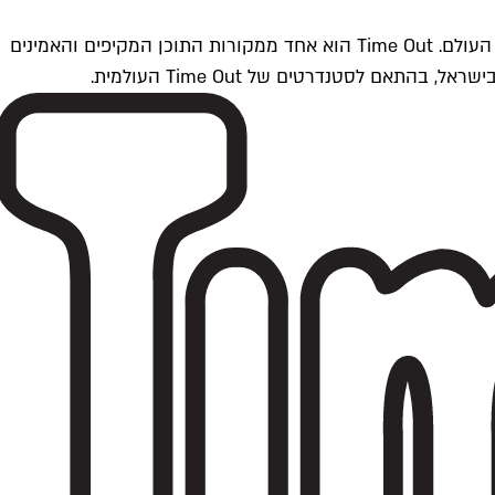
Time Outתל אביב הוא חלק מרשת Time Out Global — רשת מדיה בינלאומית הפועלת ב-360 ערים מרכזיות וב-60 מדינות ברחבי העולם. Time Out הוא אחד ממקורות התוכן המקיפים והאמינים