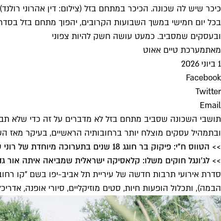
כיכר שיש לה שכונה. הכיכר במתחם בזל (צילום: דין אהרוני רולנד)
בכל יום חמישי במשך השבועות הקרובים, יהפוך מתחם בזל בסדרת א
ובעסקים שמסביב. כמעט עושה חשק להיות צפוני
מאת
מערכת טיים אאוט
1 ביוני 2026
Facebook
Twitter
Email
תושבי השכונה שסביב מתחם בזל לא מדברים על זה כדי שלא תבו
ובתמהיל עסקים מוצלח יותר ברחובותיה הראשיים, בעיקר מאז השיפו
>> הטווס ח"י: פיקוק בר חוגג 18 שנים בתערוכה מיוחדת של רוני סומק
>> לג׳ונגל חוקים משלו: קלאסיקה ישראלית שמביאה איתה אור גד
הבמה), ותכלול הופעות חיות, סטים מוזיקליים, סיורי אופנה, אד