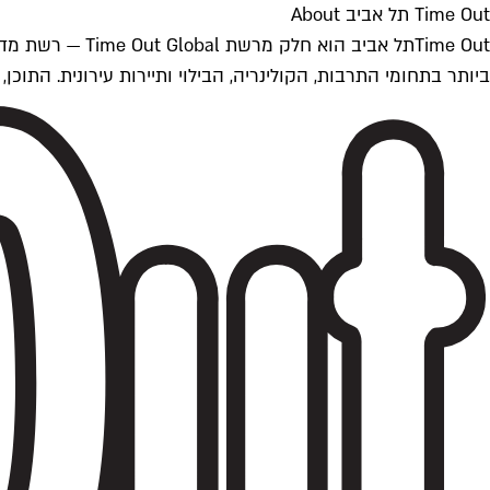
Time Out תל אביב About
ביותר בתחומי התרבות, הקולינריה, הבילוי ותיירות עירונית. התוכן, שמתעדכן 24/7, נכתב ונערך על ידי צוות עיתונאים מקצועי מקומי בישראל, בהתאם לסטנדרט