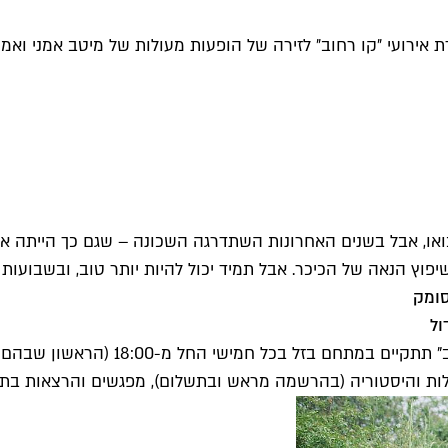
ירועי ״קו רחוב״ לזירה של הופעות מעולות של מיטב אמני ואמניו
או, אבל בשנים האחרונות השתדרגה השכונה – שגם כך הייתה אח
ץ הנאה של הכיכר. אבל תמיד יכול להיות יותר טוב, ובשבועות הק
ול
סדרת אירועי תרבות חדשה של עיריית תל 
ריכלות והיסטוריה (בהרשמה מראש ובתשלום), מפגשים והרצאות בתו