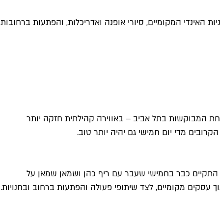
ת האינדי המקומיים, סיורי אופנה ואדריכלות, והפתעות ברחובות
ת המבוקשות בתל אביב – באווירה קהילתית חזקה יותר
רובים מדי יום חמישי גם יהיה יותר טוב.
אביב-יפו בשם "קו רחוב" תתקיים במתחם בזל בכל חמישי החל מ-18:00 (הראשון שבהם התקיים כבר בחמישי שעבר עם ריף כהן ושמאן שמאן על
ך עסקים מקומיים, לצד שיתופי פעולה והפתעות ברחוב ובחנויות.