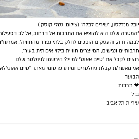
יובל מנדלסון, ״שירים לבלה״ (צילום: נטלי קוסקי)
״המטרה שלנו היא להוציא את התרבות אל הרחוב, אל לב הפעילות 
לבמה חיה, והעסקים הופכים לחלק בלתי נפרד מהחוויה״, אמר
עו"ד
תרבותיים ונגישים, המייצרים חוויית בילוי איכותית בעיר״.
רוצים לקבל את ״טיים אאוט״ למייל? הירשמו לניוזלטר שלנו
אני מאשר/ת קבלת ניוזלטרים ומידע פרסומי מאתר ״טיים אאוט״
לאי
הבועה
❤ תרבות
בזל
עיריית תל אביב