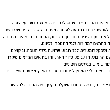
בארצות הברית, אב טיפוס לרכב חלל מסוג חדש בעל צורה
Hed), והוא תוכנן לאחר שורה ארוכה של ניסויים כדי לאפשר לרובוט תנועה לעבור כמעט בכל סוג של פני שטח שבו
ל אחד מן הצירים בתוך גוף הקיפוד, מסתובבים במהירות גבוהה
בהתאם למהירות גלגל התנופה ולכיוונו.
הקוצים עצמם מגינים על גוף הרובוט מן הנפילות ומשמשים כמעין רגליים, וכן אפשר לאחסן בהם חיישנים מסוגים שונים כמו מצלמות וספקטרומטרים. לכל רובוט שלושה גלגלי תנופה, 11 קוצים
 הרובוט, הן על פני כדור הארץ והן בתנאים המדמים מיקרו
 שימוש בגלגלים חיצוניים.
ם – וזאת בלי להמתין לפקודות מכדור הארץ ולאותות שצריכים
תים אף יותר). בשל נפחם ומשקלם הקטן כמה מהם יוכלו להיות