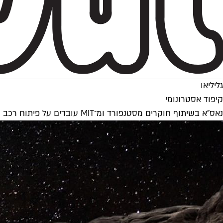
גליליאו
קיפוד אסטרונומי
נאס"א בשיתוף חוקרים מסטנפורד ומ־MIT עובדים על פיתוח רכב חלל ייחודי חסר גלגלים המסוגל לנוע על פני השטח הסלעיים של שביט או אסטרואיד בלי להיתקע או להתנתק מהם