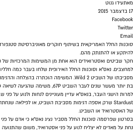
מאת
עידו גנוט
17 בדצמבר 2015
Facebook
Twitter
Email
להיתקע או להתנתק מהם.
חקר שביטים ואסטרואידים הוא אחת מן המשימות המרכזיות של נ
בת יותר מעשר שנים לעבר השביט 67P, משימה שהגיעה לשיאה עם שיגור הנחתת פילאה (Philae). גם משימה זו סיפקה לא מעט תגליות מדעיות מאז הגיעה הנחתת לפני השטח בנובמבר 2014.
למרות הישגי העבר, בנאס"א עדיין מעוניינים לנחות ולנוע על פני
Stardust שרק אספה דגימות מסביבת השביט, או לפילאה ש
של האסטרואיד או השביט.
בסרטון שפרסמה סוכנות החלל מסביר נציג נאס"א כי אדם על פני 
נחת על מאדים לא יצליח לנוע על פני אסטרואיד, משום שהתנועה