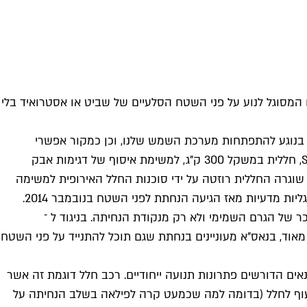
 על פיתוח רכב חלל ייחודי חסר גלגלים המסוגל לנוע על פני השטח הסלעיים של שביט או אסטרואיד בלי
 בנוגע להתפתחות מערכת השמש שלנו, וכן כמקור אפשרי
למחצבים. נאס"א וסוכנות החלל האירופית שלחו בעבר כמה חלליות לעבר שביטים ואסטרואידים. ב ־1999 שלחה נאס"א את Stardust, חללית במשקל 300 ק"ג, למשימת איסוף של דגימות אבק
ביבתו של השביט Wild 2. המשימה הוכתרה בהצלחה והדגימה הובאה לכדור הארץ בשלום ב־2006. שנתיים קודם לכן, ב־2004, שוגרה החללית רוזטה על ידי סוכנות החלל האירופית למשימה
כר של הגרם השמימי ולא רק מנקודת הנחיתה. בניגוד ל ־
מאוד, בנאס"א מעוניינים בנחתת שגם תוכל להתנייד על פני השטח
ים הדורשים פתרונות תנועה ייחודיים. רכב חלל דוגמת זה אשר
ולעוף לחלל (בדומה למה שכמעט קרה לפילאה בשלב הנחיתה על