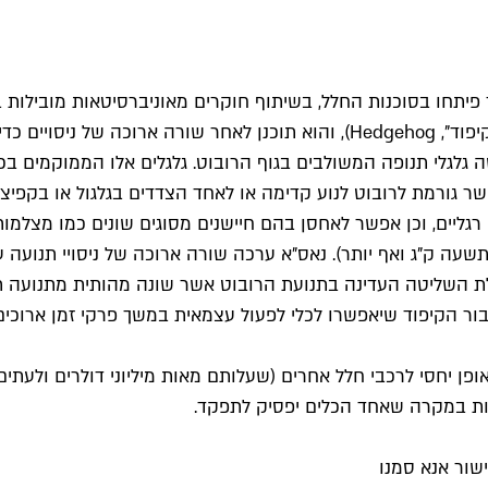
יתחו בסוכנות החלל, בשיתוף חוקרים מאוניברסיטאות מובילות 
ייחודית. המבנה שאותו פיתחו כולל "קוצים" בולטים (מכאן הכינוי "קיפוד", gehog
 גלגלי תנופה המשולבים בגוף הרובוט. גלגלים אלו הממוקמים בכ
 גורמת לרובוט לנוע קדימה או לאחד הצדדים בגלגול או בקפיצה 
ה ק"ג ואף יותר). נאס"א ערכה שורה ארוכה של ניסויי תנועה עם
ת השליטה העדינה בתנועת הרובוט אשר שונה מהותית מתנועה תוך
עבור הקיפוד שיאפשרו לכלי לפעול עצמאית במשך פרקי זמן ארוכי
 באופן יחסי לרכבי חלל אחרים (שעלותם מאות מיליוני דולרים ולע
רות במקרה שאחד הכלים יפסיק לתפקד.
שור אנא סמנו