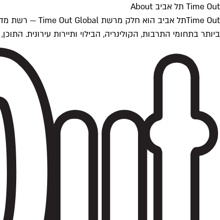
Time Out תל אביב About
ביותר בתחומי התרבות, הקולינריה, הבילוי ותיירות עירונית. התוכן, שמתעדכן 24/7, נכתב ונערך על ידי צוות עיתונאים מקצועי מקומי בישראל, בהתאם לסטנדרט