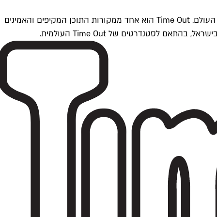
Time Outתל אביב הוא חלק מרשת Time Out Global — רשת מדיה בינלאומית הפועלת ב-360 ערים מרכזיות וב-60 מדינות ברחבי העולם. Time Out הוא אחד ממקורות התוכן המקיפים והאמינים