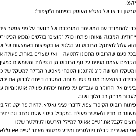
67P).
סרטון וידיאו של נאס"א העוסק בפיתוח ה"קיפוד":
כדי להתמודד עם המשימה המורכבת של תנועה על פני אסטרואיד פ
הוא עלול להיתקל. הרובוט נע בגלגול או בקפיצות באמצעות שלושה
בכל פעם שהרובוט מתכונן לתנועה – ואז עוצרים באחת, פעולה אשר
ומשקלו חמישה ק"ג (התכנון הנוכחי מאפשר הגדלה למשקל של כתשע
כבידה באמצעות מטוס ניסוי מיוחד. המטרה הייתה לבדוק את יכול
בימים אלו החוקרים עובדים על פיתוח יכולות פעולה אוטונומיות 
לעבור מרחק רב הלוך ושוב.
פיתוח רובוט הקיפוד צפוי, לדברי נציגי נאס"א, להיות פרויקט זול
משוגרים יחדיו ולאפשר פעולה במקביל, כיסוי שטח נרחב וגם יתי
רוצים לקבל את ״טיים אאוט״ למייל? הירשמו לניוזלטר שלנו
אני מאשר/ת קבלת ניוזלטרים ומידע פרסומי מאתר ״טיים אאוט״
לאי