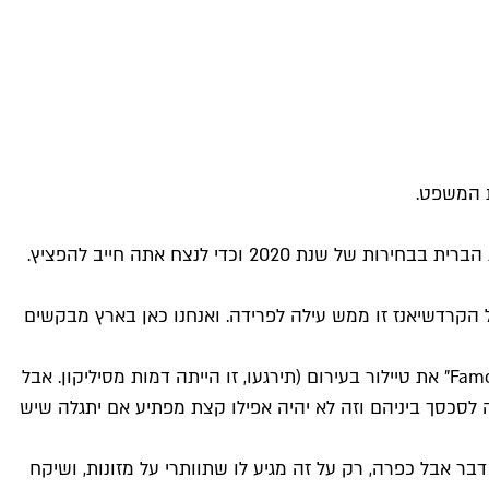
ת המשפט.
הולך להיות נשיא ארצות הברית – הרי הוא כבר העיד השנה, במהלך טקס פרסי ה-VMA, כי יגיש את מועמדותו לנשיאות ארצות הברית בבחירות של שנת 2020 וכדי לנצח אתה חייב להפציץ.
הקרדשיאנז זו ממש עילה לפרידה. ואנחנו כאן בארץ מבקשים
וטיילור בריב כבר שנה אחרי שקניה הציג בקליפ הפרובוקטיבי שלו "Famous" את טיילור בעירום (תירגעו, זו הייתה דמות מסיליקון. אבל
ה לסכסך ביניהם וזה לא יהיה אפילו קצת מפתיע אם יתגלה שיש
ר אבל כפרה, רק על זה מגיע לו שתוותרי על מזונות, ושיקח