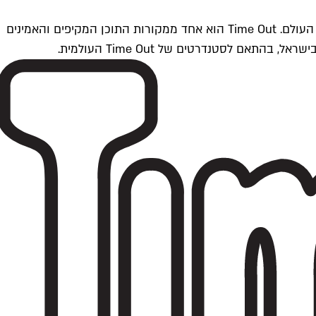
Time Outתל אביב הוא חלק מרשת Time Out Global — רשת מדיה בינלאומית הפועלת ב-360 ערים מרכזיות וב-60 מדינות ברחבי העולם. Time Out הוא אחד ממקורות התוכן המקיפים והאמינים