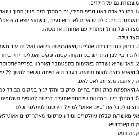
משמורת גם על הילדים.
5. כמו כל אדם באגו טריפ תמידי, גם המהלך הזה מגיע מתוך שנאה עצמית.
ומסתגר בבית. כולם שואלים לאן הוא נעלם, וכשהוא יוצא הוא אפל
מצווה של נורת' ומתחיל עם אחותה. או משהו.
הצד שלה
1. בדיוק כמו חברתה אנג'לינה,
היא
הרגישה כלואה (ועל זה עוד תשמ
ולהגיד ביי לבן הזוג. יש בנו תקווה קטנה שקים ואנג׳לינה יהיו ביחד 
2. מאז שהיא נשדדה באלימות בספטמבר האחרון בפריז
היא
זקוקה לגב ו
3.
היא
לא ר
היי, אהבה מנצחת. לאט לאט.
4.
היא
תפתח פרק נוסף בחיים, פרק ב' ותלך לגור במקום מבודד כמ
5. במהלך דיוני המזונות שלהם
היא
תעלה דרישה להוסיף תשלומים עב
רוצים לקבל את ״טיים אאוט״ למייל? הירשמו לניוזלטר שלנו
אני מאשר/ת קבלת ניוזלטרים ומידע פרסומי מאתר ״טיים אאוט״
לאי
קים קארדשיאן
קניה ווסט