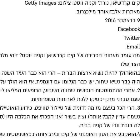
קים קרדשיאן, נורת' וקניה ווסט. צילום: Getty Images
מאת
רות אלבז
ו
אוהד מילכגרוב
9 בדצמבר 2016
Facebook
Twitter
Email
מה עומד מאחורי הפרידה של קים קרדשיאן וקניה ווסט? זוהי מ
הצד שלו
1.
הוא
היה כבר נשיא שחור, יש כבר מגלומן עם דוגמנית, אז הוא הולך על
2. אחרי ההתמוטטות הנפשית שחווה השבוע, הרופאים המליצו לו להימנע ממצבי לחץ אז
שגם סברני מרנן יפסיקו ללכת לארוחות משפחתיות.
3. הרי הכל בעצם מזימה זדונית של טיילור סוויפט. כידוע,
הוא
נשמח עדיין לקבל אותה) וציין בשיר "אני הפכתי את הכלבה הזו (
לה בובת וודו של קניה בבית.
4.
הוא
קבע את הטון האופנתי של קים ובירג אותה כפאשניסטית שכו