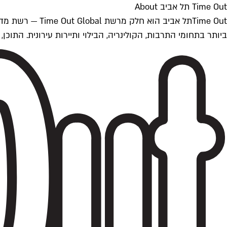
Time Out תל אביב About
ביותר בתחומי התרבות, הקולינריה, הבילוי ותיירות עירונית. התוכן, שמתעדכן 24/7, נכתב ונערך על ידי צוות עיתונאים מקצועי מקומי בישראל, בהתאם לסטנדרט