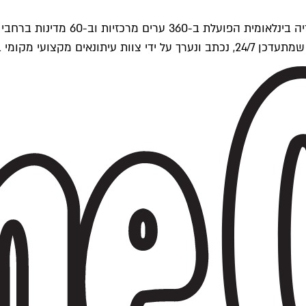
ים של Time Out העולמית.