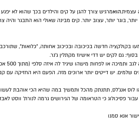
הוא
מרגיש צורך להגן על קים והילדים בכך שהוא לא יפגע
 יותר, בוגר יותר, עצוב יותר. קים מבינה שאולי הוא התבגר והי
עו בקולקציה חדשה בכיכובה ובכיכוב אחותה, "כלואות", שתורכב
בסוף: גם לקים יש דדי אישיוז מקתלין ג'נר.
תמיכה או לפחות מישהו שיגיד לה איזה סלפי (מתוך 500 אפשרויות) להעלות לאינסטוש. הוא לא ממש היה שם בשביל זה.
וצה להיות נשואה. בעבר היא הייתה נשואה למשך 72 ימים שלמים. יש דייטים יותר ארוכים מז
ו לוס אנג'לס, תתנתק מהכל ותמשיך במה שהיא הכי אוהבת לעשות
ור פסיכולוג כי הטראומה של הגירושים גרמה לנורת' ווסט לאבד
שור אנא סמנו