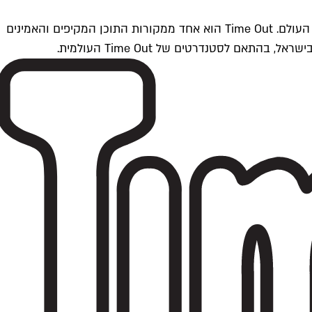
Time Outתל אביב הוא חלק מרשת Time Out Global — רשת מדיה בינלאומית הפועלת ב-360 ערים מרכזיות וב-60 מדינות ברחבי העולם. Time Out הוא אחד ממקורות התוכן המקיפים והאמינים