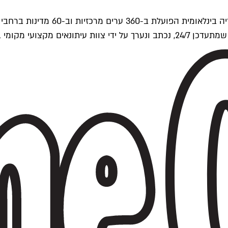
ים של Time Out העולמית.