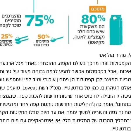
4. מהיר מול אטי
הקפסולות יצרו מהפך בעולם הקפה. ההוכחה: באחד מכל ארבעה 
איכותי, אבל בקפסולות אפשר להגיע לרמה גבוהה מאוד של טריות
טריות המוצר. לכן קפסולות הן פתרון איכותי וטוב למי שמחפש 
אולם הטהרנים, כמו טל בודנשטיין, מנכ״ל רשת Loveat, טוענים שהן אינן תחליף לקפה טרי שנטחן סמוך למועד שתייתו ומוכן בשיטות ייצור עדינות, אטיות וארטיזילניות.
גישה זו הובילה לחיפוש אחר שיטות חדשות להכנת קפה, שממצו
בתחום״, אומר כהן.“החליטות החדשות נותנות קפה אחר ומדגישות ט
טחינה גסה והשריה למשך יממה. אם עד היום סבלו החליטות הקרות 
“בתהליך ההכנה של החליטות הללו אין אינטראקציה עם מים רותחי
בודנשטיין.