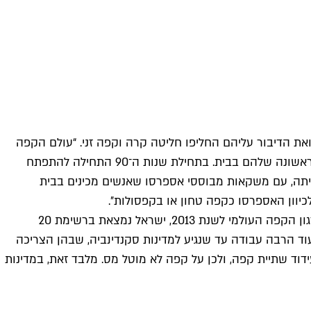
את הדיבור עליהם החליפו חליטה קרה וקפה זני. “עולם הקפה
משתנה בקצב מהיר״, אומר ציון כהן, טכנולוג הקפה הקלוי והטחון הראשי של שטראוס. “לפני 20 שנה אנשים שתו את כוס הקפה הראשונה שלהם בבית. בתחילת שנות ה־90 התחילה להתפתח
פוכה של חזרה הביתה, עם משקאות מבוססי אספרסו שאנשים מכינים בבית
[tmwdfpad]הנתונים מדברים בעד עצמם: הצרכן הישראלי שותה כיום פי ארבעה כוסות אספרסו בשנה לעומת 2011. על פי נתוני ארגון הקפה העולמי לשנת 2013, ישראל נמצאת ברשימת 20
אחרי ארצות הברית (3.8 ק״ג לשנה) ולפני יפן (3.4 ק״ג בשנה). עם זאת יש עוד הרבה עבודה עד שנגיע למדינות סקנדינביה, שבהן הצריכה
ידי עידוד שתיית קפה, ולכן על קפה לא מוטל מס. מלבד זאת, במדינות