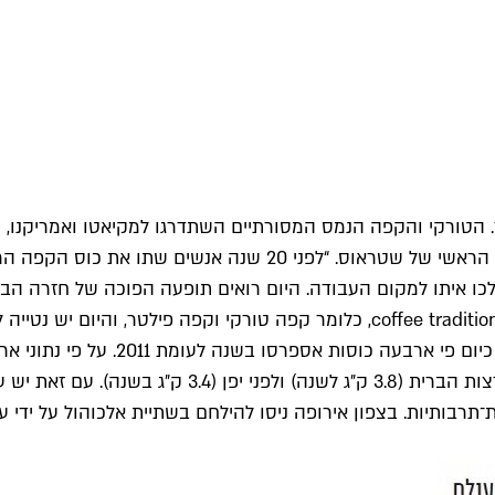
 הטורקי והקפה הנמס המסורתיים השתדרגו למקיאטו ואמריקנו, ו
 ו־on the go – אנשים קנו קפה והלכו איתו למקום העבודה. היום רואים תופעה ה
המדינות המובילות בצריכת הקפה (3.5 ק״ג לנפש בשנה), 
היסטוריות־תרבותיות. בצפון אירופה ניסו להילחם בשתיית אלכוהול על 