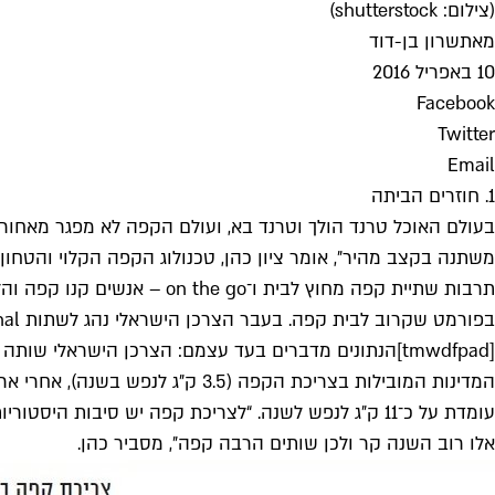
(צילום: shutterstock)
מאת
שרון בן-דוד
10 באפריל 2016
Facebook
Twitter
Email
1. חוזרים הביתה
בעולם האוכל טרנד הולך וטרנד בא, ועולם הקפה לא מפגר מאחור.
תרבות שתיית קפה מחוץ לבית
בפורמט שקרוב לבית קפה. בעבר הצרכן הישראלי נהג לשתות coffee traditional, כלומר קפה טורקי וקפה פילטר, והיום יש נטייה לכיוון האספרסו כקפה טחון או בקפסולות״.
עומדת על כ־11 ק״ג לנפש לשנה. “לצריכת קפה יש סיבות 
אלו רוב השנה קר ולכן שותים הרבה קפה״, מסביר כהן.