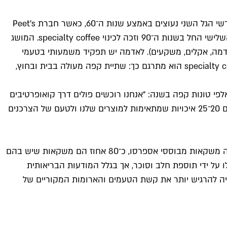
בעולם הקפה נהוג לדבר על גלים. הגל הראשון מתייחס לראשית המאה ה־20, לימים שבהם קפה נמס ופילטר כבשו את אמריקה. שורשי הגל השני נעוצים באמצע שנות ה־60, כאשר חברת Peet's
Coffee & Tea מסן פרנסיסקו הציבה סטנדרטים חדשים בבחירת פולים וקלייה, והסניף הראשון של סטארבקס נפתח בסיאטל. הגל השלישי החל בשנות ה־90 וזכה לכינוי specialty coffee. המושג
(אדמה, אקלים, משקעים). לאדמה יש תפקיד משמעותי בטעמי
הקפה, בארומות ובשוני שבין זנים״, אומר יהונתן שרף, בעלי רשת Cafe Mae המתמחה בייבוא קפה מקוסטה ריקה. את המונח specialty coffee הוא מתרגם כך: שתיית קפה מעולה בבית ובחוץ,
י טונות קפה בשנה: “אנחנו רוכשים פולים דרך קואופרטיבים
שנמצאים בקשר ישיר עם החוות ומבצעים סלקציית איכות קפדנית שלהם. מתוך כ־500 איכויות שונות של טעם וארומה אנחנו בוררים 20־25 איכויות שמתאימות למוצרים שלנו ולטעם של הצרכנים
הצרכן הישראלי אוהב את הקפה שלו חזק, מתוק ורצוי עם חלב. לפי נתונים שכהן מציג, 61 אחוז מהאוכלוסייה הבוגרת בישראל שותה משקאות מבוססי אספרסו, כ־80 אחוז הם משקאות שיש בהם
ודן בחוזק שלו על ידי תוספת חלב וסוכר, אך בגלל המודעות הבריאותית
היה להרגיש יותר את קשת הטעמים והארומות המקוריים של