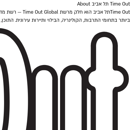
Time Out תל אביב About
ביותר בתחומי התרבות, הקולינריה, הבילוי ותיירות עירונית. התוכן, שמתעדכן 24/7, נכתב ונערך על ידי צוות עיתונאים מקצועי מקומי בישראל, בהתאם לסטנדרט