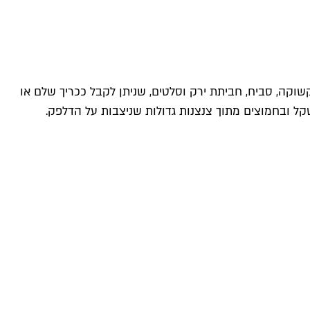
 התפריט גם סלט בהרכבה אישית עם אופציה לתוספת סלט ביצים/טונה (36 ש"ח) וכריכי שקשוקה, סביח, חביתת ירק וסלטים, שניתן לקבל ככריך שלם או
להצטייד בסלטים במשקל ובחמוצים מתוך צנצנות גדולות שניצבות על הדלפק.