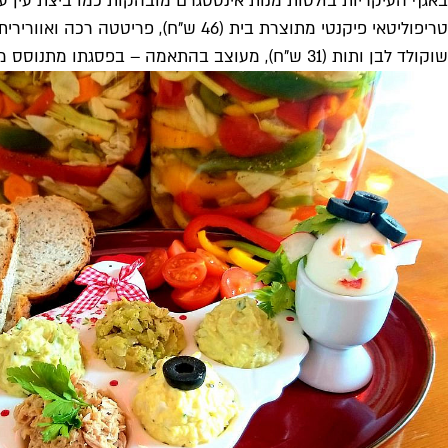
שוקולד לבן ותות (31 ש"ח), מעוצב בהתאמה – בפסגתו מתנוסס מעין קן זעיר מאטריות קדאיף ובתוכו ביצים קטנטנות מקוקוס (בתמונה שלמעלה).