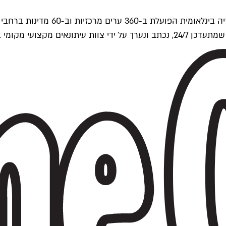
ים של Time Out העולמית.