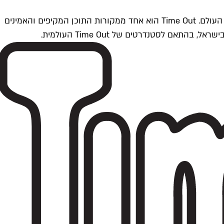
Time Outתל אביב הוא חלק מרשת Time Out Global — רשת מדיה בינלאומית הפועלת ב-360 ערים מרכזיות וב-60 מדינות ברחבי העולם. Time Out הוא אחד ממקורות התוכן המקיפים והאמינים