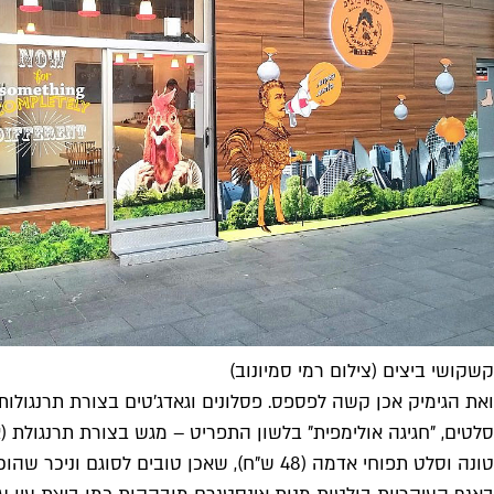
קשקושי ביצים (צילום רמי סמיונוב)
ואת הגימיק אכן קשה לפספס. פסלונים וגאדג'טים בצורת תרנגולות,
סלטים, "חגיגה אולימפית" בלשון התפריט – מגש בצורת תרנגולת 
טונה וסלט תפוחי אדמה (48 ש"ח), שאכן טובים לסוגם וניכר שהוכנו במקום. סמיונוב מאשר ואומר שכל בוקר נפתח בהכנת סלטים טריים, וששום דבר אינו נשמר ליום המחרת.