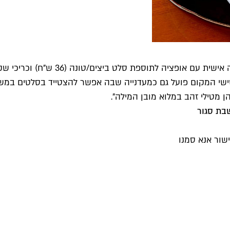
מלבד מנות ביצים לאכילה במקום, מציע
ונים (34 ש"ח, חצי כריך+קפה 28 ש"ח). בימי שישי המקום פועל גם כמעדנייה שבה אפשר 
ן מטילי זהב במלוא מובן המילה".
שור אנא סמנו