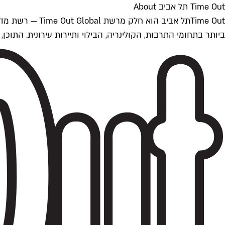
Time Out תל אביב About
ביותר בתחומי התרבות, הקולינריה, הבילוי ותיירות עירונית. התוכן, שמתעדכן 24/7, נכתב ונערך על ידי צוות עיתונאים מקצועי מקומי בישראל, בהתאם לסטנדרט