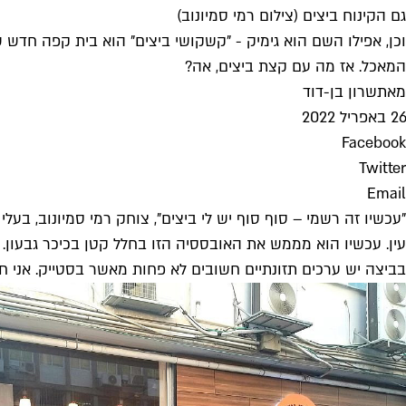
גם הקינוח ביצים (צילום רמי סמיונוב)
וכן, אפילו השם הוא גימיק - "קשקושי ביצים" הוא בית קפה חדש ש
המאכל. אז מה עם קצת ביצים, אה?
מאת
שרון בן-דוד
26 באפריל 2022
Facebook
Twitter
Email
"עכשיו זה רשמי – סוף סוף יש לי ביצים", צוחק רמי סמיונוב, בע
עין. עכשיו הוא מממש את האובססיה הזו בחלל קטן בכיכר גבעון.
בביצה יש ערכים תזונתיים חשובים לא פחות מאשר בסטייק. אני חי 