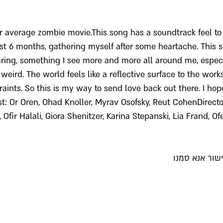
r average zombie movie.This song has a soundtrack feel to i
st 6 months, gathering myself after some heartache. This 
ring, something I see more and more all around me, especia
 weird. The world feels like a reflective surface to the wo
aints. So this is my way to send love back out there. I ho
: Or Oren, Ohad Knoller, Myrav Osofsky, Reut CohenDirecto
 Ofir Halali, Giora Shenitzer, Karina Stepanski, Lia Frand, Of
שור אנא סמנו