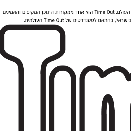
Time Outתל אביב הוא חלק מרשת Time Out Global — רשת מדיה בינלאומית הפועלת ב-360 ערים מרכזיות וב-60 מדינות ברחבי העולם. Time Out הוא אחד ממקורות התוכן המקיפים והאמינים