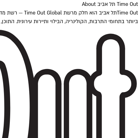
Time Out תל אביב About
ביותר בתחומי התרבות, הקולינריה, הבילוי ותיירות עירונית. התוכן, שמתעדכן 24/7, נכתב ונערך על ידי צוות עיתונאים מקצועי מקומי בישראל, בהתאם לסטנדרט