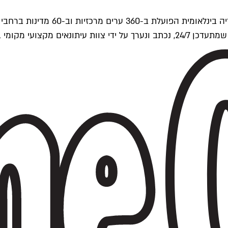
ים של Time Out העולמית.