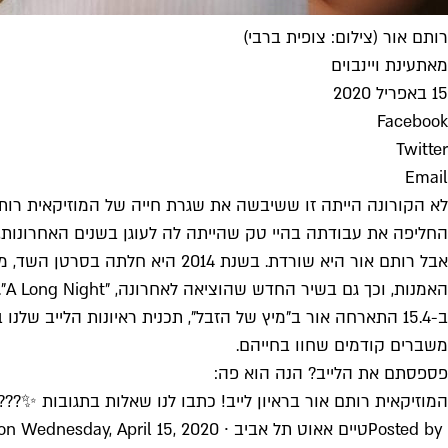
רותם אור (צילום: צופית ברבי)
מאת
עינת ויינבוים
15 באפריל 2020
Facebook
Twitter
Email
החליפה את עבודתה בהיי טק שהייתה לה לעוגן בשנים האחרונות, 
אבל רותם אור היא שורדת. בשנת 
האמנות, וכך גם בשיר החדש שהוציאה לאחרונה, "A Long Night".
ב-15.4 התארחה אור ב"מיץ של הזבל", תכנית ראיונות הלייב
משברים קודמים שחוו בחייהם.
פספסתם את הלייב? הנה הוא פה:
המוזיקאית רותם אור בראיון לייב! כתבו לנו שאלות בתגובות ✨???
Posted by ‎
טיים אאוט תל אביב ∙ Time Out Tel Aviv
 on Wednesday, April 15, 2020