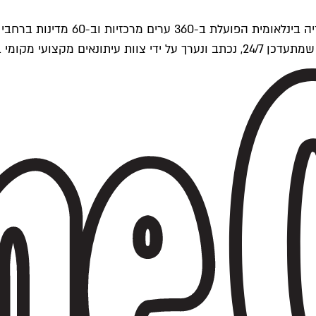
ים של Time Out העולמית.