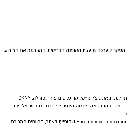
לה מסקר שערכה מועצת האופנה הבריטית, המארגנת את האירוע.
בשנה החולפת הודיעו כמה מבתי האופנה והמעצבים הגדולים ביותר בעולם כי יפסיקו לעשות שימוש בפרווה באופן גורף. בין אלה ניתן למנות את גוצ'י, מייקל קורס, טום פורד, פורלה, DKNY,
ת גדולות כמו נט־אה־פורטה הצטרפו לחרם. גם בישראל ניכרה
ואולם, על פי אתר Vox, המגמה הזאת לא באה לידי ביטוי במכירות פרווה, שנמצאות דווקא במגמת עלייה. על פי תחזיות של חברת Euromonitor International שהופיעו באתר, הרווחים ממכירת