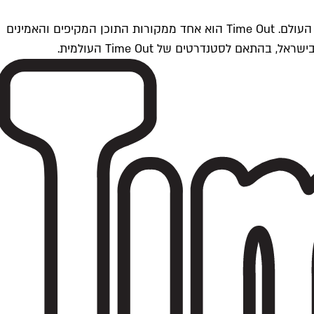
Time Outתל אביב הוא חלק מרשת Time Out Global — רשת מדיה בינלאומית הפועלת ב-360 ערים מרכזיות וב-60 מדינות ברחבי העולם. Time Out הוא אחד ממקורות התוכן המקיפים והאמינים