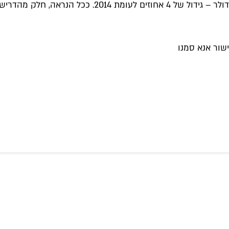
פרווה בסוף 2018 בארה"ב בלבד תסתכם ביותר מ־336.9 מיל
שור אנא סמנו