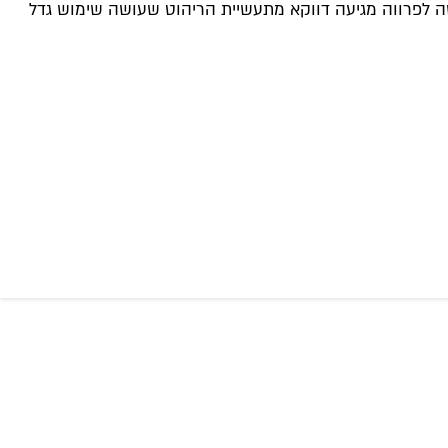
יארד דולר – גידול של 4 אחוזים לעומת 2014. ככל הנראה, חלק מהדרישה לפרווה מגיעה דווקא מתעשיית הריהוט שעושה שימוש גדל