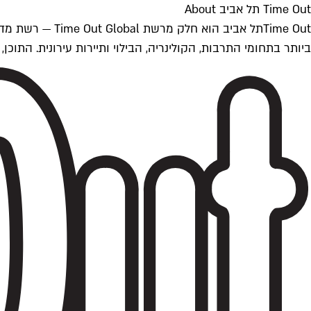
Time Out תל אביב About
ביותר בתחומי התרבות, הקולינריה, הבילוי ותיירות עירונית. התוכן, שמתעדכן 24/7, נכתב ונערך על ידי צוות עיתונאים מקצועי מקומי בישראל, בהתאם לסטנדרט