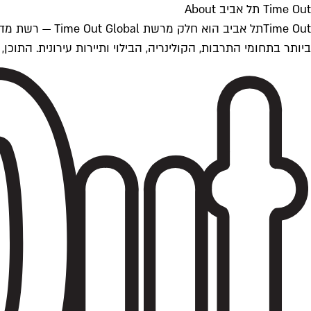
Time Out תל אביב About
ביותר בתחומי התרבות, הקולינריה, הבילוי ותיירות עירונית. התוכן, שמתעדכן 24/7, נכתב ונערך על ידי צוות עיתונאים מקצועי מקומי בישראל, בהתאם לסטנדרט