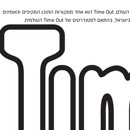
Time Outתל אביב הוא חלק מרשת Time Out Global — רשת מדיה בינלאומית הפועלת ב-360 ערים מרכזיות וב-60 מדינות ברחבי העולם. Time Out הוא אחד ממקורות התוכן המקיפים והאמינים