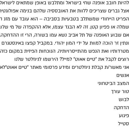
להיות חובב אופנה שחי בישראל ומתלבש באופן שמתאים לישראל מש
אצל גברים שצריכים ללוות את האובססיה שלהם בנימה אפולוגטית.
הפריט הייחודי שמשתלב בטבעיות בסביבה – הוא עובד עם מזג האו
שמלה או פפיון קטן. זה לא הבגד עצמו, אלא ההקפדה של מי שלוב
אם שבוע האופנה של תל אביב נשא עמו בשורה, הרי זו ההדחקה. ב
ונתין זר הוכה למוות על ידי המון יהודי. במקביל קפצו באינסטגרם
מטרדותיו ואת הנפש מהתייסרויותיה. הנוכחות הפיזית במקום כזה א
רוצים לקבל את ״טיים אאוט״ למייל? הירשמו לניוזלטר שלנו
אני מאשר/ת קבלת ניוזלטרים ומידע פרסומי מאתר ״טיים אאוט״
לאי
אנשים
המצב הביטחוני
טור עורך
לבוש
הדחקה
פיגוע
סטייל