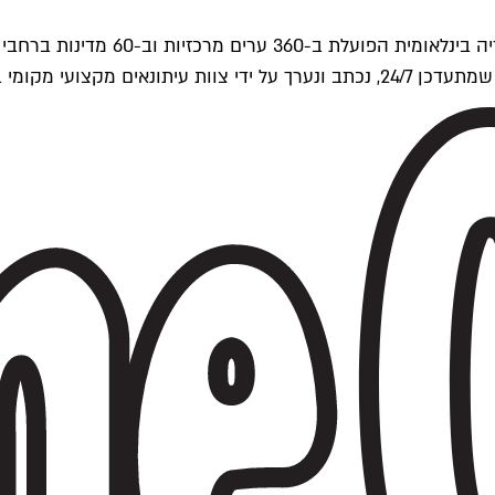
ים של Time Out העולמית.