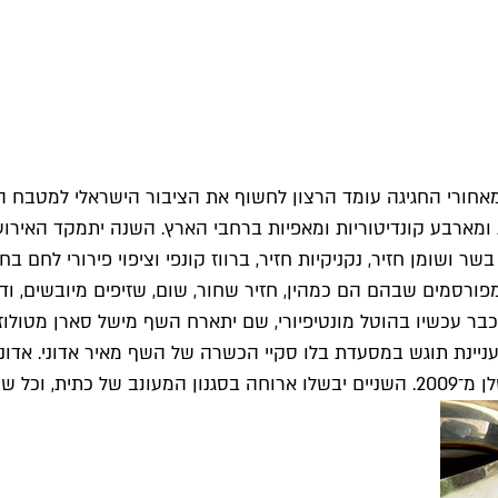
 ופרסים בינלאומיים עם שפים מקומיים מ־20 מסעדות ומארבע קונדיטוריות ומאפיות ברחבי 
ורסמים שבהם הם כמהין, חזיר שחור, שום, שזיפים מיובשים, ודגי
ר עכשיו בהוטל מונטיפיורי, שם יתארח השף מישל סארן מטולוז
מעניינת תוגש במסעדת בלו סקיי הכשרה של השף מאיר אדוני. אדו
ות פרי עטו.