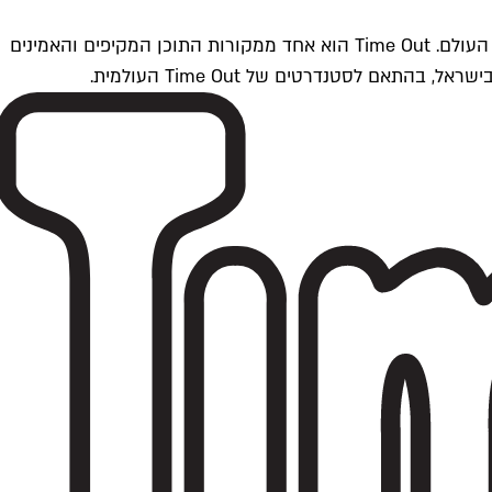
Time Outתל אביב הוא חלק מרשת Time Out Global — רשת מדיה בינלאומית הפועלת ב-360 ערים מרכזיות וב-60 מדינות ברחבי העולם. Time Out הוא אחד ממקורות התוכן המקיפים והאמינים