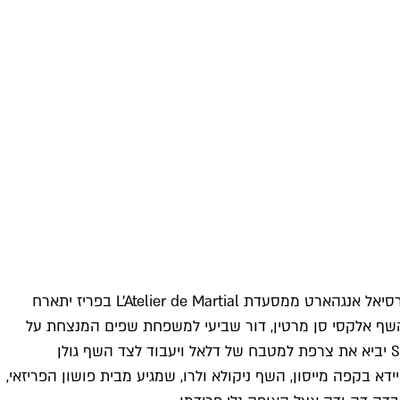
ארוחות משותפות נוספות שיתקיימו בתל אביב: השף כריסטוף דוברנייה יבשל בזבולון 10 במטבחה של השפית אורית ברום; השף מרסיאל אנגהארט ממסעדת L'Atelier de Martial בפריז יתארח
El Caeli בברצלונה, יחבור לשף שרון כהן בשילה; השף אלקסי סן מרטין, דור שביעי למשפחת שפים המנצחת על
מסעדת Le Viscos בטולוז, ייתארח במסעדת אוליב ליף במלון שרתון במטבחו של השף צ'רלי פדידה; השף ז'ואן לקלר ממסעדת Suite יביא את צרפת למטבח של דלאל ויעבוד לצד השף גולן
Re יתארח במטבח של אוראל קמחי בפופינה; סימון קרלייה מ־Solides יבשל לצד עודד סיידא בקפה מייסון, השף ניקולא ולרו, שמגיע מבית פושון הפריזאי,