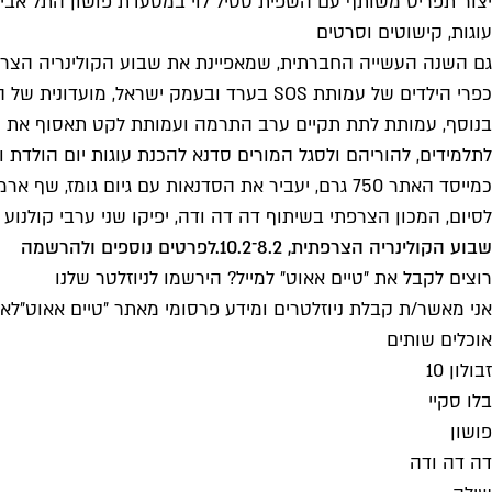
יצור תפריט משותף עם השפית ססיל לוי במסעדת פושון התל אביבי
עוגות, קישוטים וסרטים
גם השנה העשייה החברתית, שמאפיינת את שבוע הקולינריה הצרפתית
כפרי הילדים של עמותת SOS בערד ובעמק י
בנוסף, עמותת לתת תקיים ערב התרמה ועמותת לקט תאסוף את שאר
כמייסד האתר 750 גרם, יעביר את הסדנאות עם גיום גומז, שף ארמון האליזה, ועם דן אבולקיר, שף השגריר הצרפתי בישראל.
לסיום, המכון הצרפתי בשיתוף דה דה ודה, יפיקו שני ערבי קולנוע גורמ
שבוע הקולינריה הצרפתית, 8.2־10.2.
לפרטים נוספים ולהרשמה
רוצים לקבל את ״טיים אאוט״ למייל? הירשמו לניוזלטר שלנו
אני מאשר/ת קבלת ניוזלטרים ומידע פרסומי מאתר ״טיים אאוט״
לאי
אוכלים שותים
זבולון 10
בלו סקיי
פושון
דה דה ודה