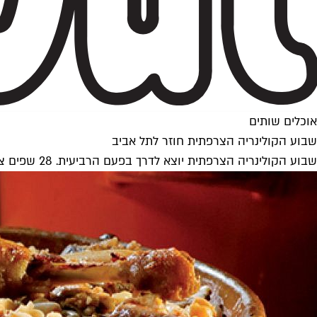
אוכלים שותים
שבוע הקולינריה הצרפתית חוזר לתל אביב
שבוע הקולינריה הצרפתית יוצא לדרך בפעם הרביעית. 28 שפים צרפתים, 20 מסעדות, 4 קונדיטוריות ו־6 ערים ישתתפו בחגיגה הקולינרית, שתתמקד השנה בעיר טולוז. בון אפטי