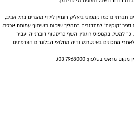
דה דה ודה אצל האופה גלי פרידמן.
ברתיים כמו קמפוס ביאליק רוגוזין לילדי מהגרים בתל אביב,
בטירה, ובית ספר "קוקיות" למתבגרים בתהליך שיקום בשיתוף עמותת אכפת.
למשל, בקמפוס רוגוזין, השף כריסטוף דוברנייה יעביר
11.). דוברנייה, שנחשב בצרפת לגורו בכל הקשור לאתרי מתכונים באינטרנט והיה מחלוצי הבלוגרים הצרפתים
אש בטלפון: 7968000־03).