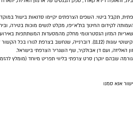
ת; והאופה רידא קאדר, ספק הבגטים של ארמון האליזה, יתארח ב
, תקבל ביטוי. השפים הצרפתים יקיימו סדנאות בישול במוקדים ח
שראל, מועדונית של העמותה לקידום החינוך בת"א־יפו, מקלט לנשים מוכות 
יות המזון הגסטרונומי מחלק מהמסעדות המשתתפות באירוע. כך 
לתלמידים, להוריהם ולסגל המורים סדנא להכנת עוגות יום הולדת וקישוטי עוגות (12
ה שבהם יוקרן סרט צרפתי בליווי תפריט מיוחד (מומלץ להזמין מקום מר
שור אנא סמנו