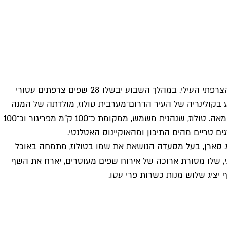
שבוע הקולינריה הצרפתית יתקיים ברחבי הארץ בפעם הרביעית. מאחורי החגיגה עומד הרצון לחשוף את הציבור הישראלי למטבח הצרפתי העילי. במהלך השבוע יבשלו 28 שפים צרפתים עטורי
הארץ. השנה יתמקד האירוע בקולינריה של העיר הדרום־מערבית טולוז, מולדתה של המנה
המפורסמת קסולה – תבשיל קדרה מושחת משעועית לבנה, נתחי בשר ושומן חזיר, נקניקיות חזיר, ברווז קונפי וציפוי פירורי לחם בחמאה. טולוז, שנהנית משמש, ממקומת כ־100 ק"מ מפריגור וכ־100
ם טריים מהים התיכון ומהאוקיינוס האטלנטי.
. סארן, בעל מסעדה הנושאת את שמו בטולוז, מתמחה באוכל
ני, שלו מסורת ארוכה של אירוח שפים מעוטרים, יארח את השף