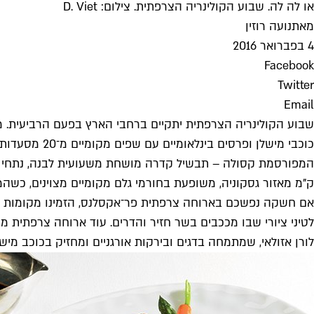
או לה לה. שבוע הקולינריה הצרפתית. צילום: D. Viet
מאת
נועה רוזין
4 בפברואר 2016
Facebook
Twitter
Email
כוכבי מישלן
ק"מ מאזור גסקוניה, משופעת בחורמי גלם מקומיים מצוינים, כשהמפ
אם חשקה נפשכם בארוחה צרפתית פר־אקסלנס, הזמינו מקומות כב
לטיני ציורי שבו מככבים בשר חזיר והדרים. עוד ארוחה צרפתית 
לורן אזולאי, שמתמחה בדגים ובירקות אורגניים ומחזיק בכוכב מישלן מ־2009. השניים יבשלו ארוחה בסגנון המעונב של כתית, וכל שף יציג שלוש מנות כשר