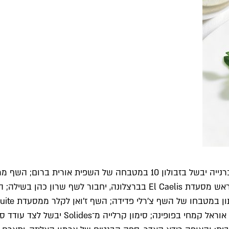
בנורמן אצל השף ברק אהרוני; השף רומן פורנל מטולוז, שעומד בראש מסעדת s
גורפינקל; השף לורן טרושן מ־staurant n°3