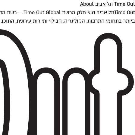
Time Out תל אביב About
ביותר בתחומי התרבות, הקולינריה, הבילוי ותיירות עירונית. התוכן, שמתעדכן 24/7, נכתב ונערך על ידי צוות עיתונאים מקצועי מקומי בישראל, בהתאם לסטנדרט