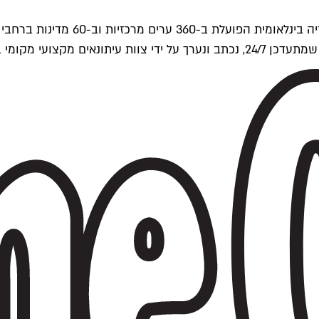
ים של Time Out העולמית.