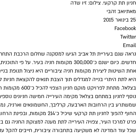
חניון תת קרקעי. צילום: זיו שדה
מאת
יואב זהבי
25 בינואר 2015
Facebook
Twitter
Email
חדשים. כיום ישנם כ־300,000 מקומות חניה בעיר. על פי התוכנית, צפויים החניונים החדשים להיפתח עד שנת 2018 ולהקל במקצת את מצוקת החניה המוכרת והמעיקה.
אחת השיטות ליצירת מקומות חניה ציבוריים היא ניצול תנופת בנ
היא לתת היתרי בנייה למגדלים תוך הצבת תנאים להקצאת חניות ל
בצלאל. מתחת לפרויקט מוקם חניון הצפוי להכיל כ־600 מקומות חניה, 330 מתוכם מיועדים לשימוש הציבור.
החוף להפוך לחניון תת קרקעי שיכיל כ־214 מקומות, ובפינת הרחובות יצחק שדה והמסגר יוקם חניון ל־2,500 רכבים.
שכל עוד המדינה לא משקיעה בתחבורה ציבורית, חייבים להקל עד