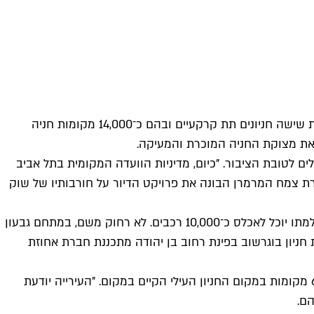
נראה שגם בעיריית תל אביב הגיעו למסקנה שחלום הרכבת התחתית עוד רחוק, ולכן החליטו להשקיע כמיליארד וחצי שקלים בהקמת שישה חניונים תת קרקעיים ובהם כ־14,000 מקומות חניה
ם לטובת הציבור. "כיום, מדיניות הוועדה המקומית בתל אביב
ברת צמח המרמרן הבונה את פרויקט הדיור על חורבותיו של שוק
נוסף לחניון במתחם בצלאל מקימה העירייה חמישה חניונים נוספים, הגדול מהם נפתח לפני חודשיים מתחת למתחם שרונה ועם השלמתו יוכל לאכלס כ־10,000 רכבים. לא רחוק משם, במתחם גבעון
מונאים וארניה, נמצא בשלבי הקמה מתקדמים חניון שיכיל כ־1,000 מקומות חניה. את חניון בוגרשוב בפינת רחוב בן יהודה מתכננת חברת אחוזת
פרט למרכז העיר, צפויה העירייה לתת מענה למצוקת החניה גם באזור רמת החייל העמוס ולבנות שם את "חניון הברזל" שיכיל כ־600 מקומות במקום החניון העילי הקיים במקום. "העירייה יודעת
ם.