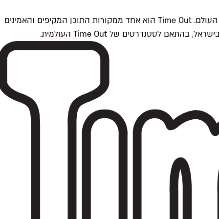
Time Outתל אביב הוא חלק מרשת Time Out Global — רשת מדיה בינלאומית הפועלת ב-360 ערים מרכזיות וב-60 מדינות ברחבי העולם. Time Out הוא אחד ממקורות התוכן המקיפים והאמינים