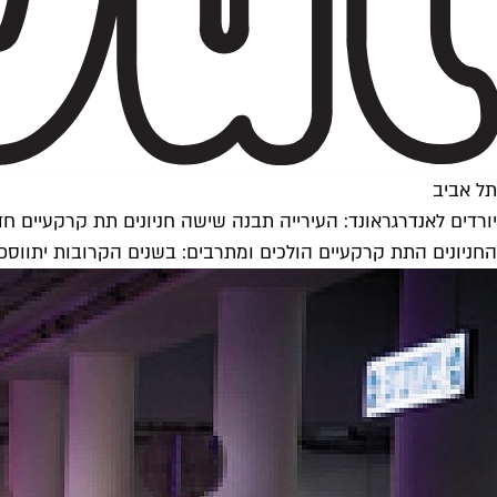
תל אביב
יורדים לאנדרגראונד: העירייה תבנה שישה חניונים תת קרקעיים ח
החניונים התת קרקעיים הולכים ומתרבים: בשנים הקרובות יתווספו כ־300 אלף מקומות חניה מתחת