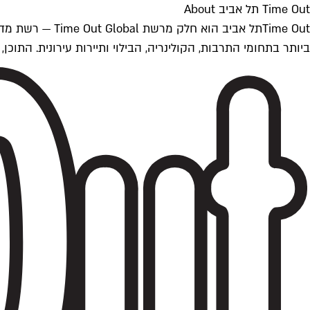
Time Out תל אביב About
ביותר בתחומי התרבות, הקולינריה, הבילוי ותיירות עירונית. התוכן, שמתעדכן 24/7, נכתב ונערך על ידי צוות עיתונאים מקצועי מקומי בישראל, בהתאם לסטנדרט