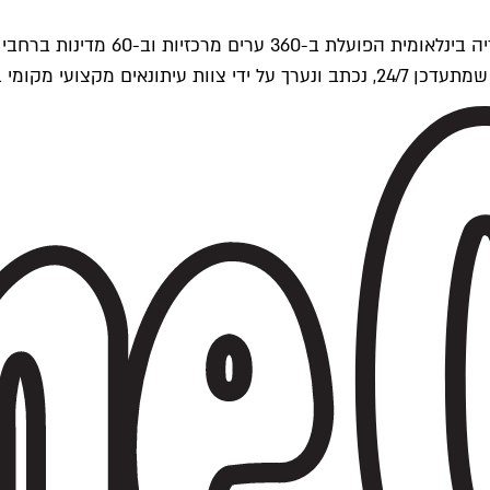
ים של Time Out העולמית.