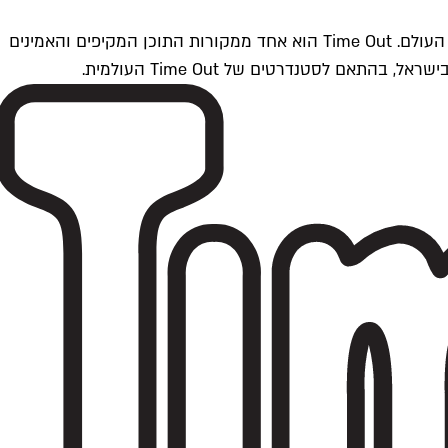
Time Outתל אביב הוא חלק מרשת Time Out Global — רשת מדיה בינלאומית הפועלת ב-360 ערים מרכזיות וב-60 מדינות ברחבי העולם. Time Out הוא אחד ממקורות התוכן המקיפים והאמינים