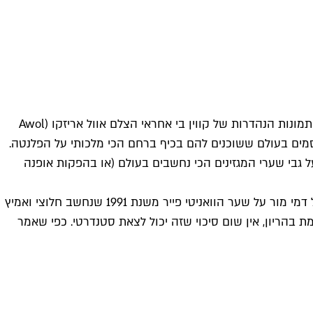
אלבום ההריון של ביונסה ממשיך להכות בנו גלים יומם וליל ואנו מתקשים להאמין שנצליח להתאושש ממנו בחודשים הקרובים. על התמונות הנהדרות של קווין בי אחראי הצלם אוול אריזקו (Awol
ורסמים בעולם ששוכנים להם בכיף ברחם הכי מלכותי על הפלנטה.
ל גבי שערי המגזינים הכי נחשבים בעולם (או בהפקות אופנה
בין היתר, בטרנד צילום האופנה ההורמונלי התנסו פלאי תבל כמו ג'יזל, היידי קלום ואווה הרציגובה' ובל נשכח את הצילום האיקוני של דמי מור על שער הוואניטי פייר משנת 1991 שנחשב חלוצי ואמיץ
הריון, אין שום סיכוי שזה יכול לצאת סטנדרטי. כפי שאמר