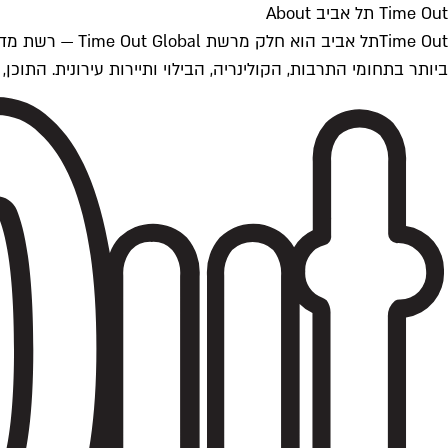
Time Out תל אביב About
ביותר בתחומי התרבות, הקולינריה, הבילוי ותיירות עירונית. התוכן, שמתעדכן 24/7, נכתב ונערך על ידי צוות עיתונאים מקצועי מקומי בישראל, בהתאם לסטנדרט