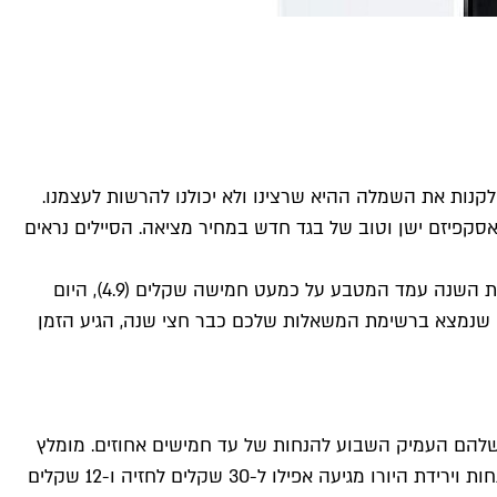
לקנות את השמלה ההיא שרצינו ולא יכולנו להרשות לעצמנו.
סקפיזם ישן וטוב של בגד חדש במחיר מציאה. הסיילים נראים
הירידות בשער היורו הביאו לכך שמחירם של פריטים מסוימים הוזל בתרגום למטבע שלנו בעשרות ואפילו במאות שקלים. אם בתחילת השנה עמד המטבע על כמעט חמישה שקלים (4.9), היום
לשופינג לוהט. כך שאם יש פריט מסוים שנמצא ברשימת המשאלות שלכם כבר חצי שנה, הגיע הזמן
שלהם העמיק השבוע להנחות של עד חמישים אחוזים. מומלץ
להיזהר מבדים סינטטיים שפופלריים באתר שמייצר בעיקר עבור הקיץ באירופה, ומומלץ גם להתמקד בהלבשה התחתונה, שעם ההנחות וירידת היורו מגיעה אפילו ל-30 שקלים לחזיה ו-12 שקלים