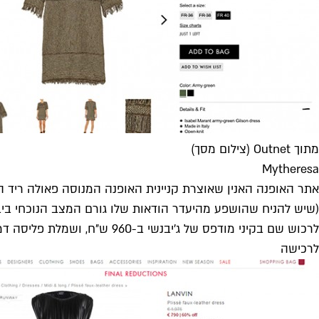
מתוך Outnet (צילום מסך)
Mytheresa
אתר האופנה האנין שאוצרת קניינית האופנה המנוסה פאולה ריד הו
(שיש להניח שהושפע מהיעדר הודאות שלו גורם המצב הנוכחי ביבש
לרכוש שם בקיני מודפס של ג׳יבנשי ב-960 ש״ח, ושמלת פליסה דמויות עור של לנוון ב-3,200 ש״ח במקום ביותר מעשרת אלפים שקלים(!) שהייתם נדרשים אליהם לפני כמה חודשים.
לרכישה