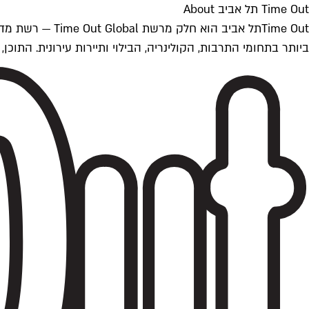
Time Out תל אביב About
ביותר בתחומי התרבות, הקולינריה, הבילוי ותיירות עירונית. התוכן, שמתעדכן 24/7, נכתב ונערך על ידי צוות עיתונאים מקצועי מקומי בישראל, בהתאם לסטנדרט