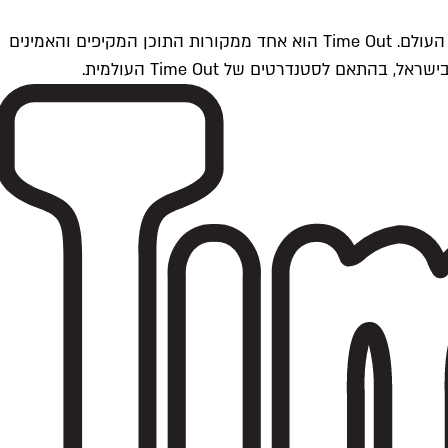
Time Outתל אביב הוא חלק מרשת Time Out Global — רשת מדיה בינלאומית הפועלת ב-360 ערים מרכזיות וב-60 מדינות ברחבי העולם. Time Out הוא אחד ממקורות התוכן המקיפים והאמינים