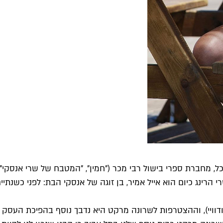
ל, מחברת ספרי בישול רבי מכר ("חמין", "המטבח של שרי אנסקי" 
 הרינג כיום הוא אייל אמיר, בן זוגה של אנסקי הבת: לפני כשנ
שנה, נפתח סניף ראשון לשרי הרינג בניו יורק (בפינת 72 וברודוויי), וההצטרפות לשרונה מרקט הי