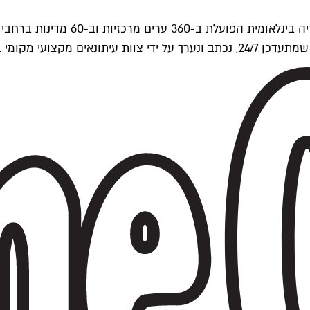
ים של Time Out העולמית.