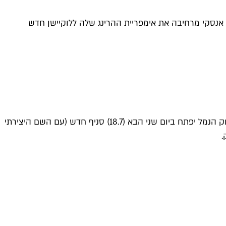
י אנסקי מרחיבה את אימפריית ההרינג שלה ללוקיישן חדש
שרונה מרקט ממשיך לצרף אליו כמה מהשמות הגדולים בקולינריה המקומית: שרי הרינג, הדוכן הוותיק וסמלו המובהק ביותר של שוק הנמל יפתח ביום שני הבא (18.7) סניף חדש (עם השם היצירתי
.