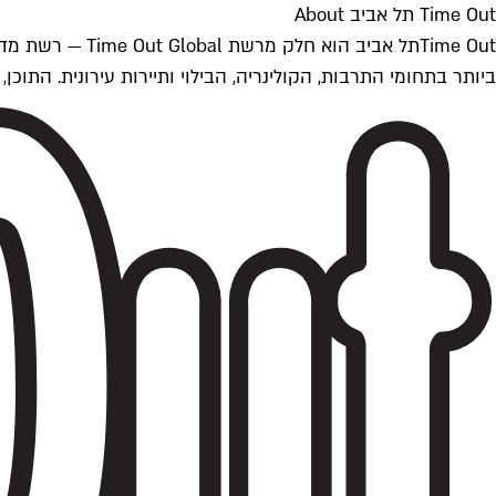
Time Out תל אביב About
ביותר בתחומי התרבות, הקולינריה, הבילוי ותיירות עירונית. התוכן, שמתעדכן 24/7, נכתב ונערך על ידי צוות עיתונאים מקצועי מקומי בישראל, בהתאם לסטנדרט