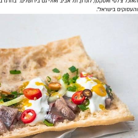
האוכל צ'לסי ואסקס), לונדון, תל אביב ואולי גם בירושלים. "בחרנ
והעסוקים בישראל".