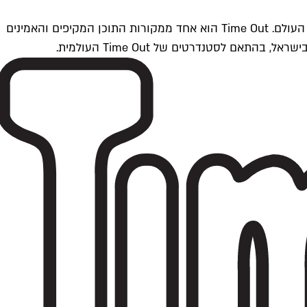
Time Outתל אביב הוא חלק מרשת Time Out Global — רשת מדיה בינלאומית הפועלת ב-360 ערים מרכזיות וב-60 מדינות ברחבי העולם. Time Out הוא אחד ממקורות התוכן המקיפים והאמינים