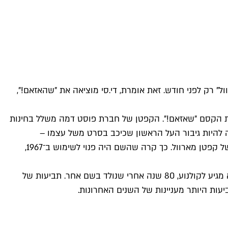
 רק לפני חודש. זאת אומרת, די.סי מוציאה את "שהאזאם!",
ך לגיבור על כשהוא אומר את מילת הקסם "שאזאם!". הקפטן של חברת פוסט דמה משלל בחינות
כה להיות גיבור העל הראשון שכיכב בסרט משל עצמו –
"הרפתקאות קפטן מארוול". זה לא מצא חן בעיני די.סי, שהגישה תביעה, ואחרי יותר מעשור פוסט נכנעה והפסיקה להדפיס חוברות של קפטן מארוול. כך קרה שהשם היה פנוי לשימוש ב־1967,
חמש שנים אחרי, כשדי.סי רצתה להחיות את גיבור העל שפוסט קברה לבקשתה, היא שינתה את שמו לשהאזאם, ועם השם הזה הוא מגיע לקולנוע, 80 שנה אחרי שנולד בשם אחר. תביעות של
עות היותר מעניינות של השנים האחרונות.