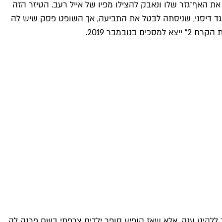
שמאבד את האף־גזר שלו ונאבק להצילו מפיו של אייל רעב. הטיזר הזה
ווילסון הגישה תביעה נגד דיסני, שניסתה לבטל את התביעה, אך השופט פסק שיש לה
 הקרח 2
" ייצא למסכים בנובמבר 2019.
ששן שיוצא לחפש את בנו האבוד הפך ללהיט ענק, אלא שאז הופיע סופר ילדים צרפתי בשם פרנק לה