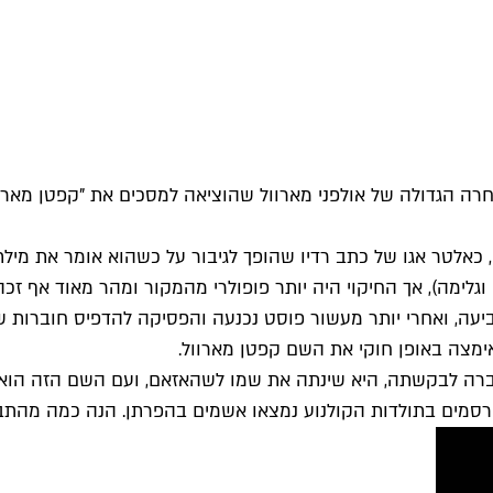
 הגדולה של אולפני מארוול שהוציאה למסכים את "קפטן מארוול"
בולבלים? אז ככה: קפטן מארוול נולד כשנה אחרי סופרמן (1939), כאלטר אגו של כתב רדיו שהופ
 וגלימה), אך החיקוי היה יותר פופולרי מהמקור ומהר מאוד אף ז
ימצה באופן חוקי את השם קפטן מארוול.
ורסמים בתולדות הקולנוע נמצאו אשמים בהפרתן. הנה כמה מהתבי