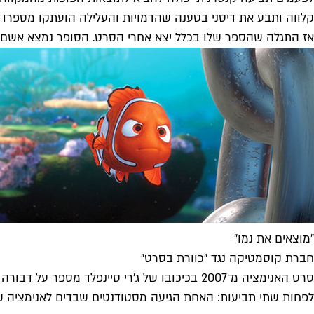
קלווה ותבע את דיסני בטענה שהדמויות והעלילה הועתקו מספרו "
אז התגלה שהספר שלו בכלל יצא אחרי הסרט. הסופר נמצא אשם בהונאה ונדרש לשלם לדיסני סכום כולל של 80 אלף 
"מוצאים את נמו"
חברת קוסמטיקה נגד "כוורת בסרט"
סרט האנימציה מ־2007 בכיכובו של ג'רי סיינפ