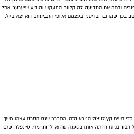
פורים ודחה את התביעה. לה קלווה התעקש והודיע שיערער, אבל
ן האנושי כדי לשים קץ לניצול הנורא הזה. מתברר שגם הסרט עצמו משך
 הם פנו לחברת דרימוורקס עם רעיון לסרט על דבורים, וזו דחתה אותו בטענה שהוא ילדותי מדי. סיינפלד, שגם