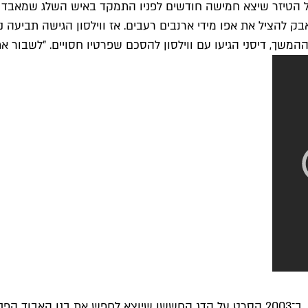
 נסיכות אחיות, אבל הטיזר שיצא חמישה חודשים לפניו התמקד באיש השלג 
ר של קלי ווילסון מ־2010, שבו איש שלג נאבק להציל את אפו מידי ארנבים רעבים. אז 
, דיסני הגיעו עם ווילסון להסכם שפרטיו חסויים. "
לשבור את
לפעמים תביעה קנטרנית יכולה להביא לתוצאות הפוכות מהמקווה. ב־2003 הסרט על הדג הח