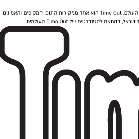
Time Outתל אביב הוא חלק מרשת Time Out Global — רשת מדיה בינלאומית הפועלת ב-360 ערים מרכזיות וב-60 מדינות ברחבי העולם. Time Out הוא אחד ממקורות התוכן המקיפים והאמינים