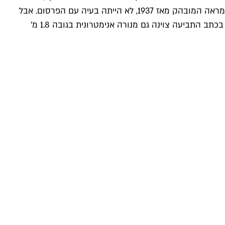
מתוכו שולבה בלוגו של חברת פיקסאר שהפכה למובילה בעולם האנימציה. לחברת לוקסו הנורבגית שמייצרת את המנורות בעלות המראה המובהק מאז 1937, לא הייתה בעיה עם הפרסום. אבל
ב־2009, כשאולפני פיקסאר החלו לשווק רפליקות של המנורה עם הבלו ריי של "למעלה", הנורבגים הגישו תביעה נגד פיקסאר ודיסני. בכתב התביעה צוינה גם מנורה אנימטרונית בגובה 1.8 מ'