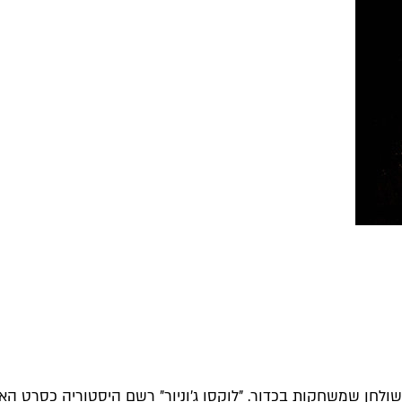
ורות שולחן שמשחקות בכדור. "לוקסו ג'וניור" רשם היסטוריה כסרט