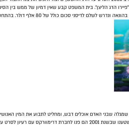
פיירו הדג הליצן". בית המשפט קבע שאין דמיון של ממש בין הסי
דולר. בהתחשב בכך שמדובר בדיסני, בעצמם אלופי התביעות, הוא יצא בזול.
לד מספר על דבורה שמגלה שבני האדם אוכלים דבש, ומחליט לתבוע את המי
לפחות שתי תביעות: האחת הגיעה מסטודנטים שבדים לאנימציה שטענו שבשנת 2001