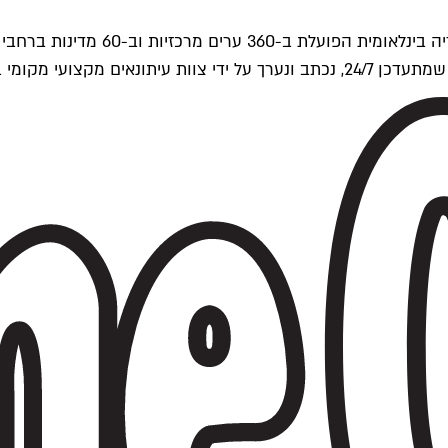
ים של Time Out העולמית.