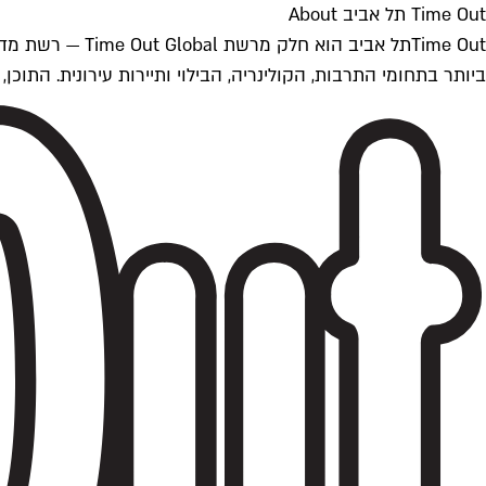
Time Out תל אביב About
ביותר בתחומי התרבות, הקולינריה, הבילוי ותיירות עירונית. התוכן, שמתעדכן 24/7, נכתב ונערך על ידי צוות עיתונאים מקצועי מקומי בישראל, בהתאם לסטנדרט