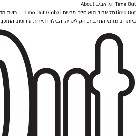
Time Out תל אביב About
ביותר בתחומי התרבות, הקולינריה, הבילוי ותיירות עירונית. התוכן, שמתעדכן 24/7, נכתב ונערך על ידי צוות עיתונאים מקצועי מקומי בישראל, בהתאם לסטנדרט