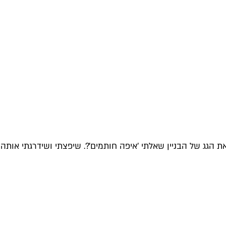
 הזו התאהבתי בה מיד, וכשראיתי את הגג של הבניין שאלתי 'איפה חותמים'?. שיפצתי ושידרגתי אותה