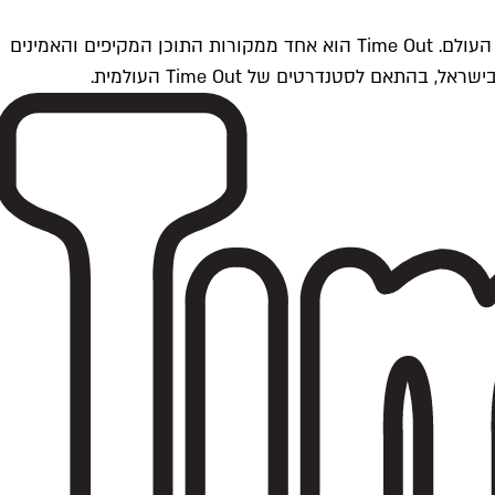
Time Outתל אביב הוא חלק מרשת Time Out Global — רשת מדיה בינלאומית הפועלת ב-360 ערים מרכזיות וב-60 מדינות ברחבי העולם. Time Out הוא אחד ממקורות התוכן המקיפים והאמינים