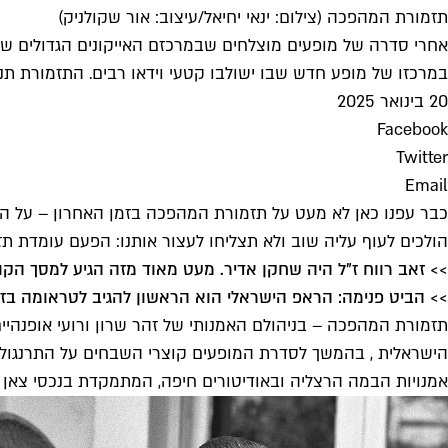
תזמורת המהפכה (צילום: ינאי יחיאל/עיצוב: אור שקולניק)
אחרי סדרה של מופעים מוצלחים שבמרכזם האייקונים הגדולים של
במרכזו של מופע חדש שבו ישולבו קטעי וידאו רבים. התזמורת תנגן, מ
20 בינואר 2025
Facebook
Twitter
Email
כבר עפנו כאן לא מעט על תזמורת המהפכה בזמן האחרון – על המ
הולכים לעוף עליה שוב ולא תצליחו לעצור אותנו: הפעם עומדת ת
>> זאב רווח ז"ל היה שחקן אדיר. מעט מאוד מזה הגיע למסך הקול
>> הביט פנימה: הראפ הישראלי הוא הראשון להגיב לטראומה בז
הישראלית , בהמשך לסדרת המופעים קוצרי השבחים על התרנגולי
אמנויות הבמה הרצליה ובאודיטורים חיפה, המתמקדת בנכסי צאן 