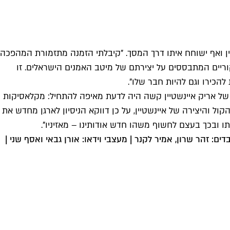
שטיין ואף ישוחח איתו דרך המסך. "קיבלתי הזמנה מתזמורת המהפכה
קוריים המתבססים על יצירתם של מיטב האמנים הישראלים. זו
הכירו וגם להיות חבר שלו".
ת של אריק איינשטיין קשה היה לדעת מאיפה להתחיל: מקלאסיקות
ל והיצירה של איינשטיין, על כן דווקא הניסיון לארגן מחדש את
ו ובכך בעצם לחשוף משהו חדש אודותינו – מאזיניו".
דים: זהר שרון, אמיר לקנר | מעצבי וידאו: אורן גבאי ואסף שני |