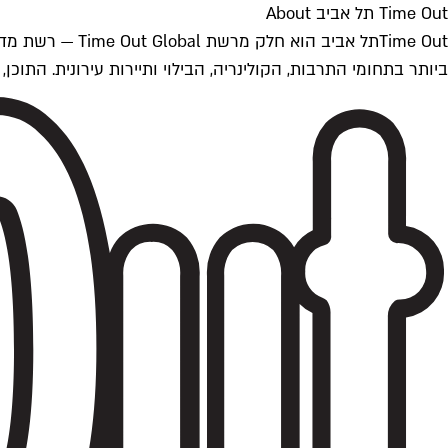
Time Out תל אביב About
ביותר בתחומי התרבות, הקולינריה, הבילוי ותיירות עירונית. התוכן, שמתעדכן 24/7, נכתב ונערך על ידי צוות עיתונאים מקצועי מקומי בישראל, בהתאם לסטנדרט