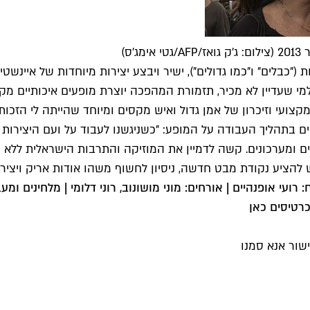
ס)
ת ("כבלים" ו"כמו גדולים"), ישיר ויבצע יצירות מיוחדות של איינ
"למי שעדיין לא מכיר, תזמורת המהפכה יוצרת מופעים איכותיים מ
ועי וזיכרון של אמן גדול ואיש מקסים ומיוחד שהייתה לי הזכות ל
פים בתהליך העבודה על המופע: "כשניגשנו לעבוד על ועם היצירו
 ומערכונים. קשה לדמיין את המוזיקה והתרבות הישראלית ללא הקו
להציע נקודת מבט חדשה, ניסיון לחשוף משהו אודות אריק ויצירת
ועי אופנהיים | אורחים: מוני מושונוב, רוני דלומי | מלחינים ומעב
כרטיסים כאן
שור אנא סמנו