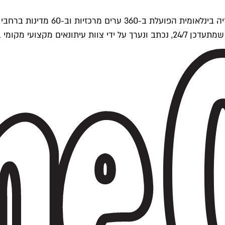
ים של Time Out העולמית.