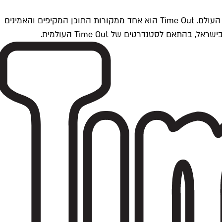
Time Outתל אביב הוא חלק מרשת Time Out Global — רשת מדיה בינלאומית הפועלת ב-360 ערים מרכזיות וב-60 מדינות ברחבי העולם. Time Out הוא אחד ממקורות התוכן המקיפים והאמינים