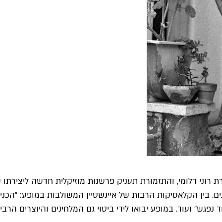
ת רוני דלומי, והתזמורת תעניק פרשנות מוזיקלית חדשה ליצירתו ש
ים. בין הקלאסיקות הרבות של איינשטיין המשולבות במופע: "הכניס
 נפגש" ועוד. במופע יבואו לידי ביטוי גם המלחינים והיוצרים הר