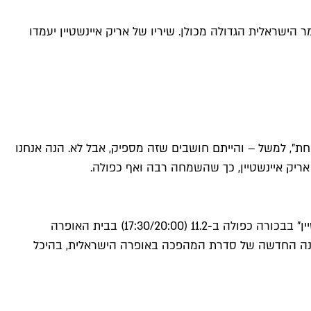
שראלית הגדולה מכולן. שיריו של אריק איינשטיין יעמדו
", למשל – והייתם חושבים שזה מספיק, אבל לא. הנה אנחנו
ריק איינשטיין, כך שהשמחה רבה ואף כפולה.
תזמורת המהפכה – בניהולם האמנותי של זהר שרון ורועי אופנהיים – תעלה את המופע החדש "אני ואתה – מנגנים עם אריק איינשטיין" בבכורה כפולה ב-11.2 (17:30/20:00) בבית האופרה
עונה החדשה של סדרת המהפכה באופרה הישראלית, בהיכל