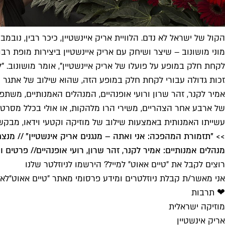
הקול של ישראל לא נדם. הלוויית אריק איינשטיין, כיכר רבין, נובמבר 2013 (צילום: ג'ק גואז/AFP/גטי אימג'
מוני מושונוב – שיצר ושיחק עם אריק איינשטיין ביצירות מופת רבו
לקחת חלק במופע על פועלו של אריק איינשטיין", אומר מושונוב. 
זכות גדולה עבורי לקחת חלק במופע הזה, שהוא שילוב של אתגר מקצ
אמיר לקנר, זהר שרון ורועי אופנהיים, המנהלים האמנותיים, משת
של ארבע אחר הצהריים, משירי הרו מלהקות, או אולי בכלל מסרטים
עשייתו האמנותית באמצעות שילוב של מוזיקה וקטעי וידאו, מבקש 
>> "תזמורת המהפכה: אני ואתה – מנגנים אריק אינשטיין" // מנצח: ר
מנהלים אמנותיים: אמיר לקנר, זהר שרון, רועי אופנהיים
// פרטים ו
רוצים לקבל את ״טיים אאוט״ למייל? הירשמו לניוזלטר שלנו
אני מאשר/ת קבלת ניוזלטרים ומידע פרסומי מאתר ״טיים אאוט״
לאי
❤ תרבות
מוזיקה ישראלית
אריק אינשטיין