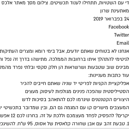
די עם השטויות, תתחילו לענוד תכשיטים. צילום מסך מאתר אלכס 
מאת
עינת שרון
24 בפברואר 2019
Facebook
Twitter
Email
אנחנו לא בטוחים שאתם יודעים, אבל בימי רומא ומצרים העתיקות גבר
לגיטימי להתהלך איתו ברחובות הממלכה. מתישהו בדרך זה נפל ותכ
מבינים שוב שטבעות ושרשראות הן חלק סקסי ובלתי נפרד מהמל
עוד כתבות מעניינות:
אפליקציית הקניות לפריטי יד שניה שאתם חייבים להכיר
הסטייליסטית שהפכה פנינים מגולפות לעיסוק מעצים
היצורים הקטנטנים שיגרמו לכם להתאהב בסיכות לדש
המעצבים מישרים קו עם המגמה גם הם, ובין שמדובר בתכשיטי יונ
יקרים? להפסיק לפחד מעצמכם וללכת על זה. בחרנו לכם 12 אפשרויות טובות להתחיל בהן. אין בעד מה:
1. טבעת זהב עם אבן שחורה קלאסית של אסוס, 95 ש"ח. להשיג
כא