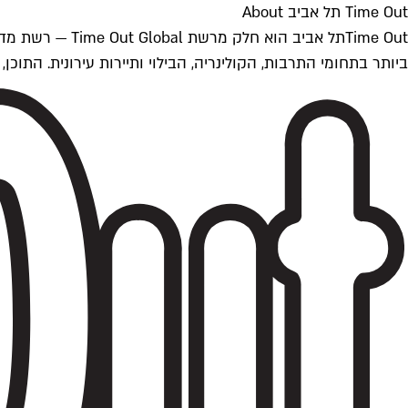
Time Out תל אביב About
ביותר בתחומי התרבות, הקולינריה, הבילוי ותיירות עירונית. התוכן, שמתעדכן 24/7, נכתב ונערך על ידי צוות עיתונאים מקצועי מקומי בישראל, בהתאם לסטנדרט