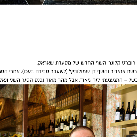
ומר רוברט קלוגר, השף החדש של מסעדת שאראק.
 אגאדיר והשף דן שמולוביץ׳ (לשעבר סבידה בעכו). אחרי הסגר הר
– התגעגעתי לזה מאוד. אבל מהר מאוד נכנס הסגר השני ונאלצנו