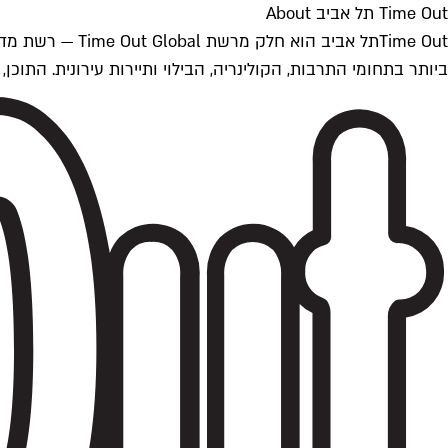
Time Out תל אביב About
ביותר בתחומי התרבות, הקולינריה, הבילוי ותיירות עירונית. התוכן, שמתעדכן 24/7, נכתב ונערך על ידי צוות עיתונאים מקצועי מקומי בישראל, בהתאם לסטנדרט