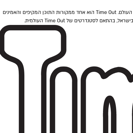
Time Outתל אביב הוא חלק מרשת Time Out Global — רשת מדיה בינלאומית הפועלת ב-360 ערים מרכזיות וב-60 מדינות ברחבי העולם. Time Out הוא אחד ממקורות התוכן המקיפים והאמינים