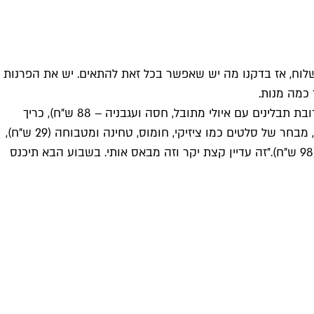
וח, אז בדקנו מה יש שאפשר בכל זאת להתאים. יש את הפרנות
 כמה מנות.
התוצאה היא תפריט משלוחים מפנק במיוחד שכולל מנות כגון הכריך הטורקי הנחשק אקמק בליק (פילה דג צרוב על הפלנצ'ה בתערובת תבלינים עם איולי מתובל, חסה ועגבניה – 88 ש״ח), כריך
פרנה עם שרימפס ברוטב עגבניות חריף (88 ש״ח), כריך פרנה עם קבב דג ים על הגחלים עם ציזיקי, בצל בסומאק ועשבים (88 ש״ח), מבחר של סלטים כמו ציזיקי, חומוס, טחינה ומטבוחה (29 ש״ח),
״זה עדיין קצת יקר וזה מבאס אותי. בשבוע הבא תיכנס