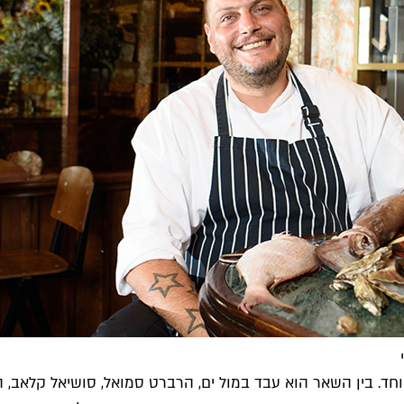
יוחד. בין השאר הוא עבד במול ים, הרברט סמואל, סושיאל קלאב