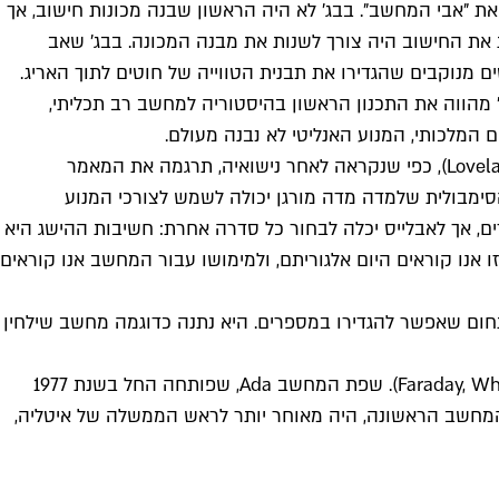
 את "אבי המחשב". בבג' לא היה הראשון שבנה מכונות חישוב, אך
יפי, וכדי לשנות את החישוב היה צורך לשנות את מבנה המכונה. בבג' שאב
מנוקבים שהגדירו את תבנית הטווייה של חוטים לתוך האריג.
' מהווה את התכנון הראשון בהיסטוריה למחשב רב תכליתי,
 המלכותי, המנוע האנליטי לא נבנה מעולם.
בשנת 1842 כתב המתמטיקאי האיטלקי פדריקו לואיג'י מנברי (Menabrea) מאמר שבו ניתח את תוכניותיו של בבג'. עדה לאבלייס (Lovelace), כפי שנקראה לאחר נישואיה, תרגמה את המאמר
סימבולית שלמדה מדה מורגן יכולה לשמש לצורכי המנוע
ם, אך לאבלייס יכלה לבחור כל סדרה אחרת: חשיבות ההישג היא
אנו קוראים היום אלגוריתם, ולמימושו עבור המחשב אנו קוראים
תחום שאפשר להגדירו במספרים. היא נתנה כדוגמה מחשב שילחין
לאבלייס זכתה להערכה רבה מבני דורה, לרבות המדענים מייקל פרדיי וצ'ארלס וויטסטון והסופר צ'ארלס דיקנס (Faraday, Wheatstone, Dickens). שפת המחשב Ada, שפותחה החל בשנת 1977
המחשב הראשונה, היה מאוחר יותר לראש הממשלה של איטליה,