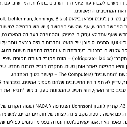
 המשיכו לקבוע עוד ציוני דרך חשובים בתולדות המחשוב. עם זא
וו את המחשבים הראשונים.
 המחשב החדיש, אף שהישגי המחשב (ששימש בתחילה לחישוב טבלא
דש שאף אחד לא עסק בו לפניהן, וההתמדה בעבודה המאתגרת, וא
המ
היסטוריון מחשבים מי היו הנשים האלה, הוא אמר שהן היו "נשות מקרר" (s
 והיא החליטה לאתר אותן נשים. מחקרה הוביל להבנה מחדש של ה
T – קישור בסוף הכתבה).
, עם אישה נוספת מקבוצתה, לצוות של חוקרים גברים, למשימה ש
 כאפריקאית־אמריקאית, ג'ונסון עמדה בפני מחסומים כפולים של 