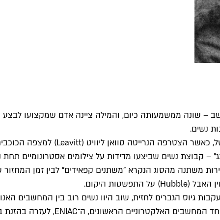
חר לאבלייס הייתה משמעות המילה Computer – מחשב – שונה ממשמעותה כיום, והמילה ציינ
ת נשים.
ירות משתנה מהסוג הנקרא "משתנים קפאידים" לבין זמן המחזור ש
שטות היקום.
קבות גיוס הגברים לחזית, שוב היוו נשים רוב בין המחשבים הא
מכניות דומות למכונות שפיתח בבג'. כ