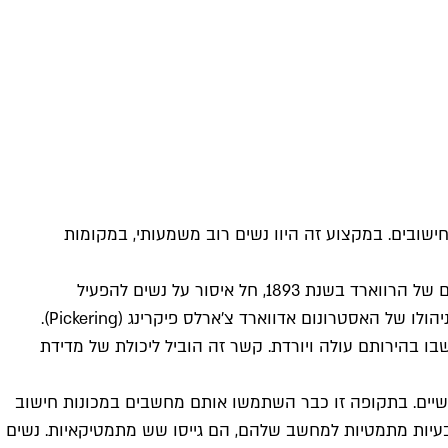
ה אדם שמקצועו לבצע חישובים. במקצוע זה היוו נשים רוב משמעותי, במקומות
לעתים היה הרוב הנשי בין ה"מחשבים" תוצאה של אפליה. כך למשל, כאשר הצטרפה הנרייטה סוואן ליוויט (Leavitt) למצפה הכוכבים של הרווארד בשנת 1893, חל איסור על נשים להפעיל
טלסקופים, וליוויט הצטרפה לקבוצה שנקראה "ההרמון של פיקרינג" – קבוצת נשים שביצעו מדידות על צילומים אסטרונומיים תחת ניהולו של האסטרונום אדווארד צ'ארלס פיקרינג (Pickering).
בו בהירותם עולה ויורדת. קשר זה הוביל ליכולת של מדידת
נושיים. בתקופה זו כבר השתמשו אותם מחשבים במכונות חישוב
ך קרה שכאשר נזקקו בוני אחד המחשבים האלקטרוניים הראשונים, ה־ENIAC, לעזרה בהזנת בעיות מתמטיות למחשב שלהם, הם גייסו שש מתמטיקאיות. נשים