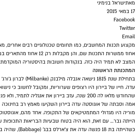
מאת
ישראל בנימיני
17 במאי 2015
Facebook
Twitter
Email
אחוז ממשרות התכנות שם, והן מקבלות רק 12 אחוז מהתארים במדעי המחשב. במדינות אחרות, כולל בישראל, המצב דומה.
המצב לא תמיד היה כזה. בנקודות חשובות בהיסטוריה המוקדמת 
המתכנתת הראשונה
עדה. חייו של ביירון היו רצופים שערוריות, ומקובל לחשוב כי ניש
שהחודש מלאו לה 200 שנה, עזב ביירון את אנגליה לתמיד, ולא פגש שוב את אשתו ובתו עד למותו שמונה שנים לאחר מכן.
אמה וסבתה של אוגוסטה עדה ביירון השקיעו מאמץ רב בחינוכה ונ
הייתה גבר… עם זאת, הוא היה בטוח שבעיות הבריאות התכופות 