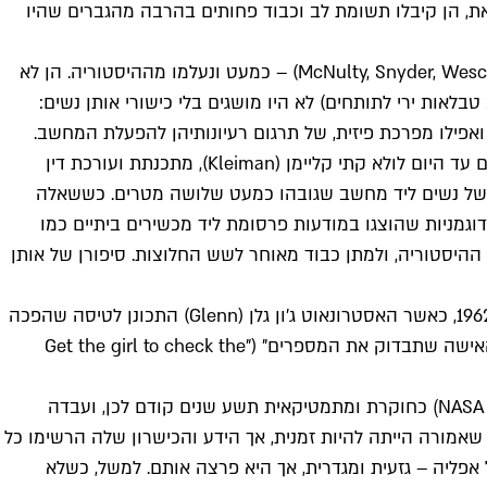
ת, הן קיבלו תשומת לב וכבוד פחותים בהרבה מהגברים שהיו
אותן מתכנתות – קיי מנאטי, בטי סניידר, מרלין ווסקוף, רות ליכטרמן, בטי ג'ין ג'נינגס ופראן בילאס (McNulty, Snyder, Wescoff, Lichterman, Jennings, Bilas) – כמעט ונעלמו מההיסטוריה. הן לא
ות ירי לתותחים) לא היו מושגים בלי כישורי אותן נשים:
פילו מפרכת פיזית, של תרגום רעיונותיהן להפעלת המחשב.
תרגום זה היה כרוך בחיבור של עשרות כבלים והצבה מדויקת של כ־3,000 מתגים. סיפורן של מנאטי וחברותיה היה כנראה נותר עלום עד היום לולא קתי קליימן (Kleiman), מתכנתת ועורכת דין
תמחה בדיני אינטרנט, הייתה בוחרת ב־1985 לכתוב עבודת מחקר על נשים בתכנות. בעבודתה היא נתקלה בתמונה משנות ה־40 של נשים ליד מחשב שגובהו כמעט שלושה מטרים. כששאלה
refrigerator ladie) – מונח מקובל באותה תקופה שציין דוגמניות שהוצגו במודעות פרסומת ליד מכשירים ביתיים כמו
היסטוריה, ולמתן כבוד מאוחר לשש החלוצות. סיפורן של אותן
שנים לאחר מכן, כאשר מחשבים אלקטרוניים כבר היו מקובלים יותר, עדיין לא תמיד היו החישובים שלהם מספיק אמינים. בפברואר 1962, כאשר האסטרונאוט ג'ון גלן (Glenn) התכונן לטיסה שהפכה
אותו לאדם החמישי בחלל ולאמריקאי הראשון שביצע מסלול שלם סביב כדור הארץ, הוא חשש שהמכונות טעו, וביקש: "תביאו את האישה שתבדוק את המספרים" ("Get the girl to check the
אף שהוא השתמש במילה girl, הוא התכוון לאישה שהייתה אז בת 43. קתרין ג'ונסון (Johnson) הצטרפה ל־NACA (שמה הקודם של NASA) כחוקרת ומתמטיקאית תשע שנים קודם לכן, ועבדה
אמורה הייתה להיות זמנית, אך הידע והכישרון שלה הרשימו כל
אפליה – גזעית ומגדרית, אך היא פרצה אותם. למשל, כשלא