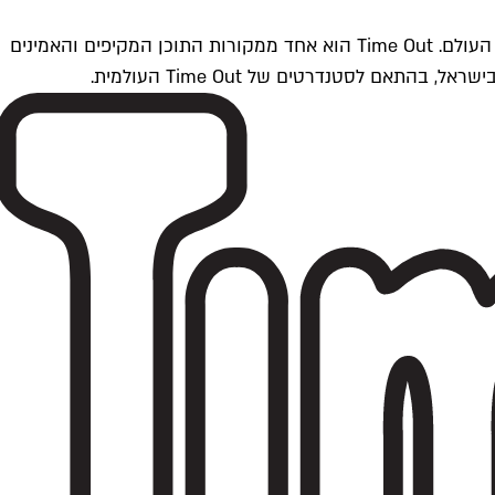
Time Outתל אביב הוא חלק מרשת Time Out Global — רשת מדיה בינלאומית הפועלת ב-360 ערים מרכזיות וב-60 מדינות ברחבי העולם. Time Out הוא אחד ממקורות התוכן המקיפים והאמינים