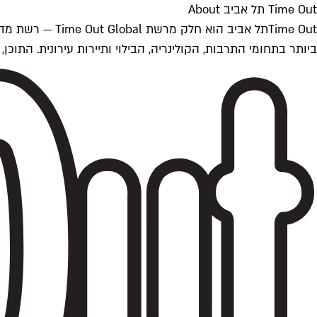
Time Out תל אביב About
ביותר בתחומי התרבות, הקולינריה, הבילוי ותיירות עירונית. התוכן, שמתעדכן 24/7, נכתב ונערך על ידי צוות עיתונאים מקצועי מקומי בישראל, בהתאם לסטנדרט