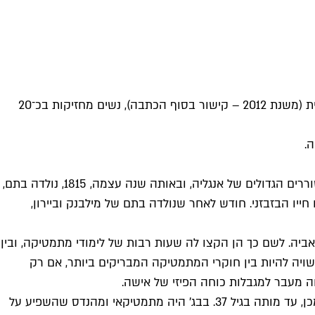
מקצוע תכנות המחשבים, כמו תחומים טכנולוגיים רבים אחרים, מאופיין ברוב גדול של גברים. לפי נתוני משרד העבודה בארצות הברית (משנת 2012 – קישור בסוף הכתבה), נשים מחזיקות בכ־20
.
בתחילת שנת 1815 נישאה אנבלה מילבנק (Milbanke) לברון ג'ורג' גורדון ביירון (Byron), הידוע יותר כיום בשם לורד ביירון, אחר המשוררים הגדולים של אנגליה, ובאותה שנה עצמה, 1815, נולדה בתם,
 חייו הבזבזני. חודש לאחר שנולדה בתם של מילבנק וביירון,
יה. לשם כך הן הקצו לה שעות רבות של לימודי מתמטיקה, ובין
De Morgan), כה התרשם ממנה, עד שאמר שהייתה עשויה להיות בין חוקרי המתמטיקה המבריקים ביותר, אם רק
 מעבר למגבלות כוחה הפיזי של אישה.
כשהייתה בת 18 פגשה עדה את צ'ארלס בבג' (Babbage), שהיה באותה עת בן 42, וכך נוצרה חברות שהשפיעה על כל חייה לאחר מכן, עד מותה בגיל 37. בבג' היה מתמטיקאי ומהנדס שהשפיע על