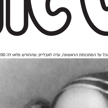
נה, עדה לאבלייס, שהחודש מלאו לה 200 שנה, ועל נשים נוספות ששינו את העולם