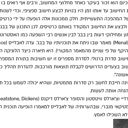
 כיום הוא זכור בעיקר כאחד מחלוצי המחשוב, ורבים אף רואים בו
An) שתכנן היה מהפכני: מכונות החישוב עד אותו זמן היו בנויות לבצע חישוב ספצ
מהפכה התעשייתית. חלק ממכונות אלה הופעלו על ידי כרטיסים 
 ולבצע את החישוב המקוּדד באותם כרטיסים. לכן התכנון של בבג
 ומחילוקי דעות בין בבג' לבין אנשים רבי השפעה כמו האסטרונום
יקף של פי שניים מהמאמר המקורי). היא תיארה כיצד הלוגיקה ה
ישוב סדרת ברנולי. לסדרת מספרים זו יש חשיבות בתורת המספרי
ב בצעדים הדרושים לקבלת תוצאות מורכבות. להגדרת תהליך כזו 
שונה".
 אינה חייבת לחשב רק סדרות מתמטיות, ושהיא יכולה לשמש בכל 
הנחה אותה לעשות.
טיקאי מנברי, שבהערותיה של לאבלייס למאמרו הופיעה תוכנית 