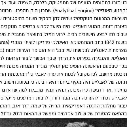
בני דורו בתחומים מגוונים של מתמטיקה, כלכלה, הצפנה ועוד, אך
"המנוע האנליטי" (alytical Engine
השראה ממכונות הטקסטיל שהיה להן תפקיד חשוב בהיסטוריה של ה
בצורה דומה, המנוע האנליטי היה מיועד לקרוא כרטיסים מנוקבים
שביכולתו לבצע חישובים רבים. לרוע המזל, כתוצאה ממגבלות מימון
מצרפתית לאנגלית. לבקשתו של בבג' היא הוסיפה הערות רבות (בה
האנליטי, והסבירה בפירוט את הדרך שבה אפשר ליצור הוראות לח
בכך שבפעם הראשונה הופיע כאן תהליך מוגדר המנחה מכונת חישו
תוכנית מחשב. לכן מקובל לכנות את עדה לאבלייס "המתכנתת הרא
חזונה של לאבלייס היה מקיף ביותר: היא הבינה כי מכונת חישוב
מוזיקה, אך הדגישה כי המכונה תהיה תמיד מוגבלת למה שהאדם 
עבור מחלקת ההגנה האמריקאית, קרויה על שמה. דרך אגב, המתמ
בהתאם למסורת של שילוב אקדמיה וממשל שהמאות ה־20 וה־21 לא השכילו לאמץ.