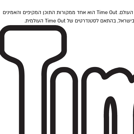
Time Outתל אביב הוא חלק מרשת Time Out Global — רשת מדיה בינלאומית הפועלת ב-360 ערים מרכזיות וב-60 מדינות ברחבי העולם. Time Out הוא אחד ממקורות התוכן המקיפים והאמינים