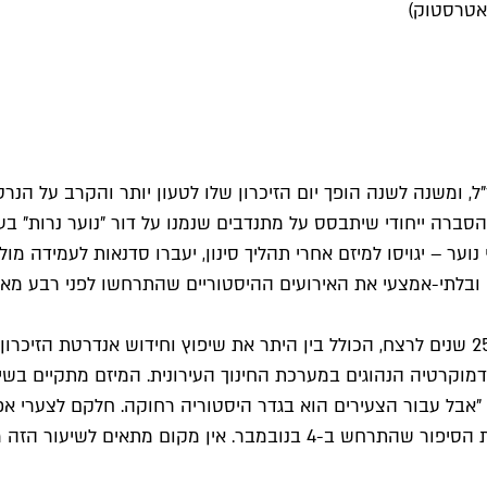
לה יצחק רבין ז"ל, ומשנה לשנה הופך יום הזיכרון שלו לטעון יותר והקרב 
רה ייחודי שיתבסס על מתנדבים שנמנו על דור "נוער נרות" בעת ה
ער – יגויסו למיזם אחרי תהליך סינון, יעברו סדנאות לעמידה מו
י ובלתי-אמצעי את האירועים ההיסטוריים שהתרחשו לפני רבע מאה
גיוס המתנדבים הוא חלק מפרויקט רחב של העירייה לקראת ציון 25 שנים לרצח, הכולל בין היתר את
מוקרטיה הנהוגים במערכת החינוך העירונית. המיזם מתקיים בשית
, "אבל עבור הצעירים הוא בגדר היסטוריה רחוקה. חלקם לצערי אפיל
הציוני, וכמובן – החתירה לשלום. חשוב מאוד לספר לבני הנוער את הסיפור 