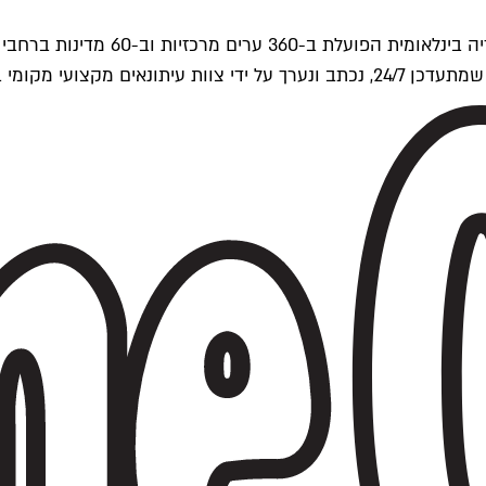
ים של Time Out העולמית.