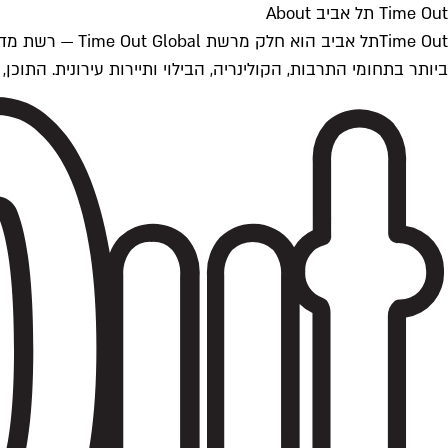
Time Out תל אביב About
ביותר בתחומי התרבות, הקולינריה, הבילוי ותיירות עירונית. התוכן, שמתעדכן 24/7, נכתב ונערך על ידי צוות עיתונאים מקצועי מקומי בישראל, בהתאם לסטנדרט