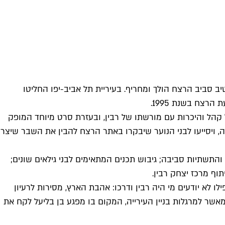
על הנרטיב סביב הרצח הולך ומחריף. בעיריית תל אביב-יפו החליטו
רצח בשנת 1995.
ל קהל והיכרות עם מורשתו של רבין, ובעזרת סרט מיוחד המופק
, ויסייעו לבני הנוער שיבקרו באתר הרצח להבין את השבר שיצר
 שיפוץ וחידוש אנדרטת הזיכרון והתשתיות סביבה; גיבוש תכנים המתאימים לבני גילאים שונים;
וף מרכז יצחק רבין.
ו לא יודעים מי היה רבין ודרכו: אהבת הארץ, מסירות לרעיון
שהתרחש ב-4 בנובמבר. אין מקום מתאים לשיעור הזה מאשר למרגלות בניין העירייה, המקום בו מפגע בן בליעל לקח את