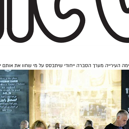
רה ייחודי שיתבסס על מי שחוו את אותם ימים נוראים ב-95' והשתייכו לדור נוער הנ