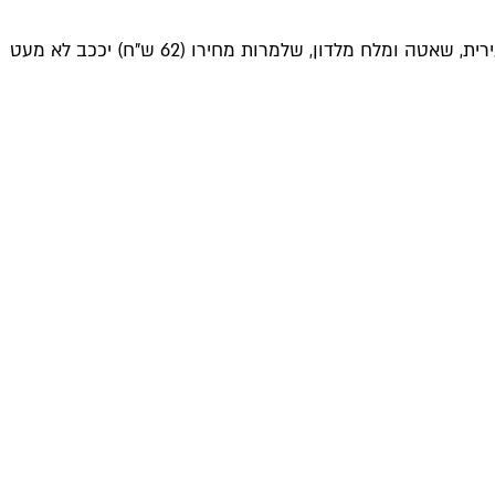
בייגלים פתוחים שמציעים שתי פרוסות עמוסות רכיבים, כאשר נראה שלהיט האינסטגרם הבא הוא אבוקדו, ביצה עלומה, עירית, שאטה ומלח מלדון, שלמרות מחירו (62 ש"ח) יככב לא מעט