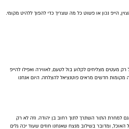
ע מצוין, הייפ נכון או פשוט כל מה שצריך כדי להפוך ללהיט מקומי.
רק מעטים מצליחים לקלוע בול לטעם, לאווירה ואפילו להייפ
יזה מקומות חדשים מראים פוטנציאל להצלחה. היום אנחנו
 עדות טובה לפוטנציאל הצלחה של מקום, זה התור הראשוני. ובכן, ביום הראשון של שמירז הבייגלים נגמרו עד 12, וגם למחרת התור השתרך לתוך רחוב בן יהודה. וזה לא רק
האוכל, ומדובר בשילוב מנצח שאנחנו חוזים שעוד יכה גלים