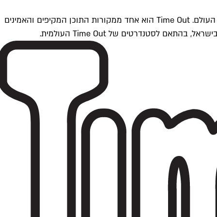
Time Outתל אביב הוא חלק מרשת Time Out Global — רשת מדיה בינלאומית הפועלת ב-360 ערים מרכזיות וב-60 מדינות ברחבי העולם. Time Out הוא אחד ממקורות התוכן המקיפים והאמינים