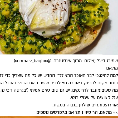
שמירז בייגל (צילום: מתוך אינסטגרם, @schmarz_bagles)
מולאם
למה להיט:
כי לבר האוכל התאילנדי החדש יש כל מה שצריך כדי לה
בתור מקום לדרינק באווירה תאילנדית ששובר את הרגלי האוכל המ
מה טעים:
מעבר לדרינקים, יש גם סום טאם אמיתי ("בגרסה הכי טוב
עגל קצוצים על עיגולי רוטי.
אווירה:
פותחים שולחן בגבוה בנגקוק.
>> מולאם, הר סיני 1 תל אביב.
לפרטים נוספים