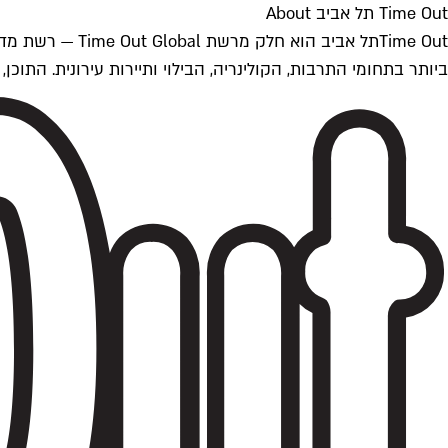
Time Out תל אביב About
ביותר בתחומי התרבות, הקולינריה, הבילוי ותיירות עירונית. התוכן, שמתעדכן 24/7, נכתב ונערך על ידי צוות עיתונאים מקצועי מקומי בישראל, בהתאם לסטנדרט