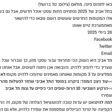
באו לתפוס פינה. מולאם (צילום: טל ברושל)
בתל אביב של 2025 נפתחים פחות עסקי אוכל חדשים,
אלו המקומות החדשים שעושים רושם שבאו כדי להישאר
מאת
מערכת טיים אאוט
28 ביולי 2025
Facebook
Twitter
Email
תל אביב היא השוק הכי תחרותי עבור עסקי מזון, כך שברור שכל מ
שצריך כדי להפוך ללהיט. והנבואה אכן ניתנה לשוטים, אבל אנחנו 
ממליצים על 3 מקומות שאנחנו מאמינים שיהפכו ללהיט מקומי.
לא 
>>
עוד ניצב המנזר: ביקרנו במוסד התל אביבי שחזר לפעילות מהר
>>
הרקיע השביעי: 10 הרופ-טופים הכי כיפיים על גגות תל אביב
שמירז
למה להיט:
הקפיצה על טרנד הבייגלים שמסמנת את שמירז כלהיט, אלא גם האנ