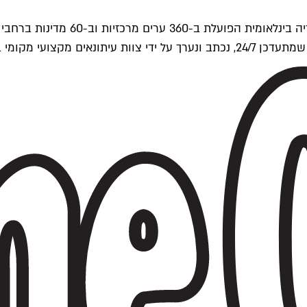
ים של Time Out העולמית.