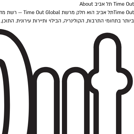
Time Out תל אביב About
ביותר בתחומי התרבות, הקולינריה, הבילוי ותיירות עירונית. התוכן, שמתעדכן 24/7, נכתב ונערך על ידי צוות עיתונאים מקצועי מקומי בישראל, בהתאם לסטנדרט