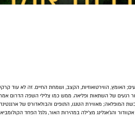
עים; האומץ, הווירטואוזיות, הקצב, ושמחת החיים. זה לא עוד קרק
פור רגעים של השתאות ופליאה. ממש כמו צלילי השפה הדרום אמר
שת המופלאה; מאווירת הטנגו, התופים והבולאדורס של ארגנטינה,
ר והג׳אגלינג מצ׳ילה במהירות האור, גלגל הפחד הקולומביאני ו