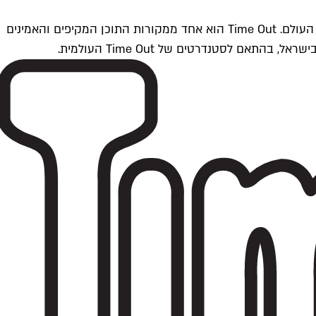
Time Outתל אביב הוא חלק מרשת Time Out Global — רשת מדיה בינלאומית הפועלת ב-360 ערים מרכזיות וב-60 מדינות ברחבי העולם. Time Out הוא אחד ממקורות התוכן המקיפים והאמינים