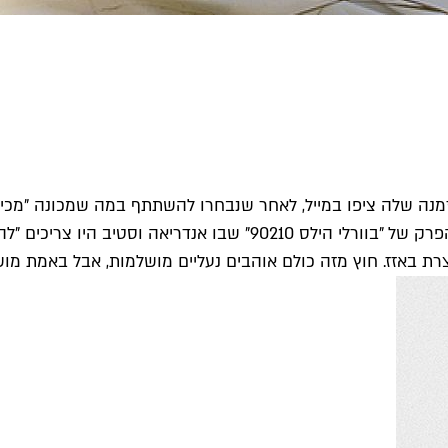
נמסר להן בהמשך, רק שבוע מראש, וכל העסק מרגיש קצת כמו הפרק של "
רת באזז. חוץ מזה כולם אוהבים נעליים מושלמות, אבל באמת מוש