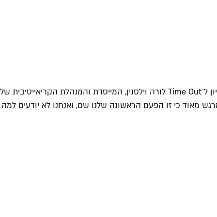
"המכירות האלה מצליחות לייצר הרבה התרגשות והן עוזרות לנו גם להעריך באילו ערים נכון לנו לפתוח סניפים חדשים", אומרת בריאיון ל־Time Out לורה וילסנין, המייסדת והמנהלת הקריאייטיבית של
 מרגש מאוד כי זו הפעם הראשונה שלנו שם, ואנחנו לא יודעים למה