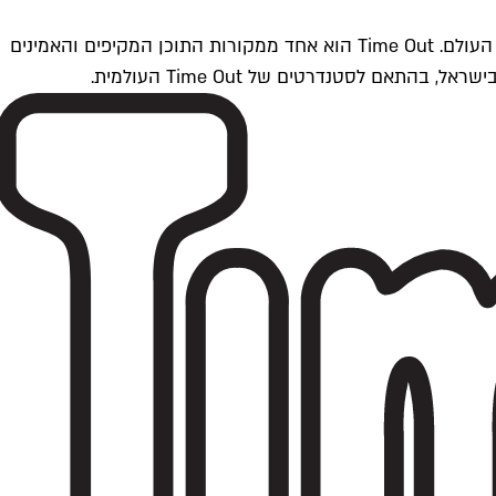
Time Outתל אביב הוא חלק מרשת Time Out Global — רשת מדיה בינלאומית הפועלת ב-360 ערים מרכזיות וב-60 מדינות ברחבי העולם. Time Out הוא אחד ממקורות התוכן המקיפים והאמינים