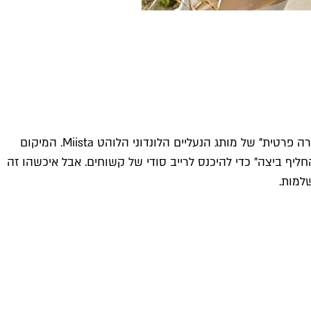
בכל כמה חודשים זה קורה: כמה נשים בנות מזל מקבלות את ההזמנה שלה ציפו במייל, לאחר שנבחרו להשתתף במה שמכונה "מכירה פרטית" של מותג הנעליים הלונדוני הלוהט Miista. המיקום
בוורלי הילס 90210" שבו אנדריאה וסטיב היו צריכים "להחליף ביצה" כדי להיכנס לרייב סודי של קשוחים. אבל איכשהו זה
למות.