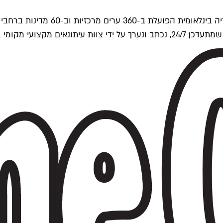
ים של Time Out העולמית.