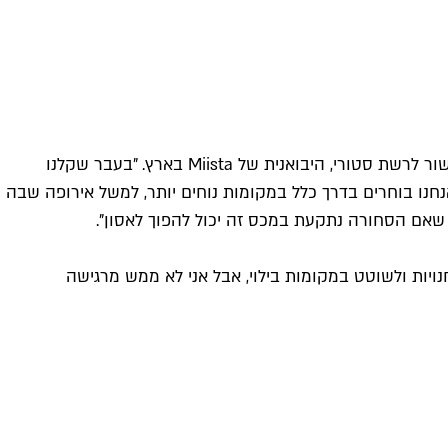
אף שלא צפויה בקרוב מכירה דומה בתל אביב, המותג עיצב לאחרונה שני דגמי נעליים שנמכרים אך ורק בישראל, כחלק מחגיגות העשור לרשת סטורי, היבואנית של Miista בארץ. "בעבר שקלנו
חנו בוחרים בדרך כלל במקומות נוחים יותר, למשל אירופה שבה
ן שאם הסחורה נתקעת במכס זה יכול להפוך לאסון".
ויות ולשוטט במקומות בילוי, אבל אני לא ממש מרגישה