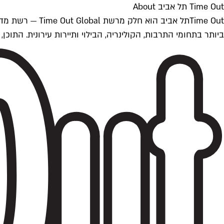
Time Out תל אביב About
ביותר בתחומי התרבות, הקולינריה, הבילוי ותיירות עירונית. התוכן, שמתעדכן 24/7, נכתב ונערך על ידי צוות עיתונאים מקצועי מקומי בישראל, בהתאם לסטנדרט