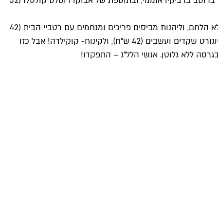
תמצאו שניצל שמורכב מפטריית רעמת האריה, ומונח על פרנץ' טוסט מלחם תפוחי אדמה. כן כן, מה ששמעתם. הפרנץ' טוסט משוח ברוטב ברביקיו אוממי, ובתוספת של אבוקדו וסלט קולסלו (52
אם אתם לא בקטע של לחם, אבל כן בקטע של פטריית רעמת האריה (איזה שם יפה לפטריה, נכון?) תוכלו גם לאכול את השניצלים ללא הלחם, וליהנות מביסים פריכים ומנחמים עם רטביי הבית (42
ש"ח), ונדמה שגם כדאי להוסיף אליהם צ'יפס ביתי מתפוח אדמה מותסס (32 ש"ח). יש גם בטטה לבנה שרופה על גחלים עם קציפת יוגורט שקדים ועשבים (42 ש"ח), ולקינוח- קוקילדה! אבל כזו