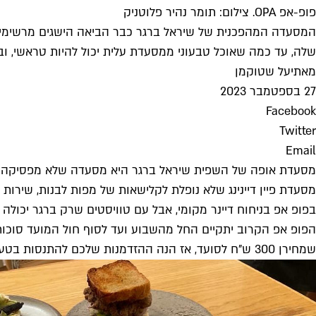
פופ-אפ OPA. צילום: תומר נהיר פלוטניק
שלה, עד כמה שאוכל טבעוני ממסעדת עלית יכול להיות טראשי, ובמח
מאת
יעל שטוקמן
27 בספטמבר 2023
Facebook
Twitter
Email
מסעדת אופה של השפית שיראל ברגר היא מסעדה שלא מפסיקה לחדש,
בפופ אפ בניחוח דיינר מקומי, אבל עם טוויסטים שרק ברגר יכול
הפופ אפ הקרוב יתקיים החל מהשבוע ועד לסוף חול המועד סוכות,
שמחירן 300 ש"ח לסועד, אז הנה ההזדמנות שלכם להתנסות בטעמים הייחודים והבלתי שגרתיים מבית תוצרתה של ברגר, והפעם במחירים סבבה בהחלט, רובם פחות מ-50 ש"ח.