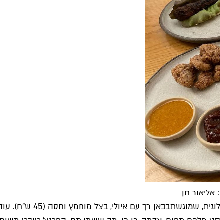
וגית, שמוגשת
בבאן רך עם איו