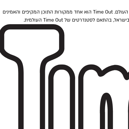
Time Outתל אביב הוא חלק מרשת Time Out Global — רשת מדיה בינלאומית הפועלת ב-360 ערים מרכזיות וב-60 מדינות ברחבי העולם. Time Out הוא אחד ממקורות התוכן המקיפים והאמינים