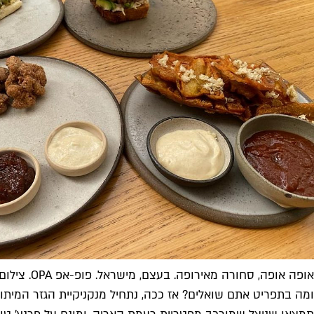
אופה אופה, סחורה מאירופה. בעצם, מישראל. פופ-אפ OPA. צילום: אליאור חן
ומה בתפריט אתם שואלים? אז ככה, נתחיל מנקניקיית הגזר המיתול