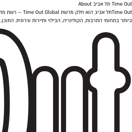
Time Out תל אביב About
ביותר בתחומי התרבות, הקולינריה, הבילוי ותיירות עירונית. התוכן, שמתעדכן 24/7, נכתב ונערך על ידי צוות עיתונאים מקצועי מקומי בישראל, בהתאם לסטנדרט