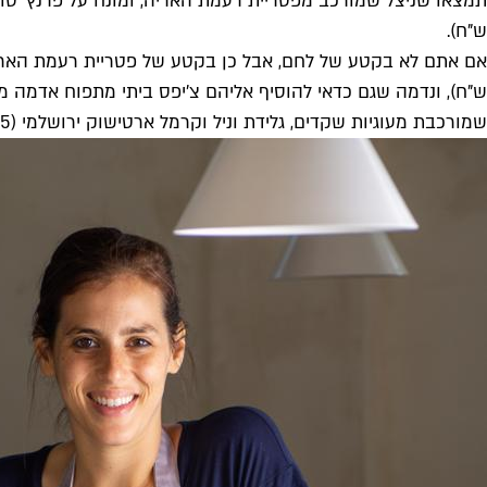
ש"ח).
שמורכבת מעוגיות שקדים, גלידת וניל וקרמל ארטישוק ירושלמי (35 ש"ח). אגב, כל המנות, השניצל בלחם תפוחי האדמה, גם מגיעות בגרסה ללא גלוטן. אנשי הלל"ג – התפקדו!