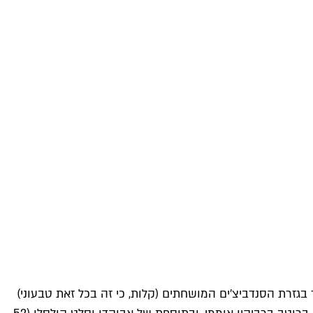
לי, בצל מוחמץ וחסה (45 ש"ח). עוד בגזרת הסנדביצ'ים המושחתים (קלות, כי זה בכל זאת טבעוני)