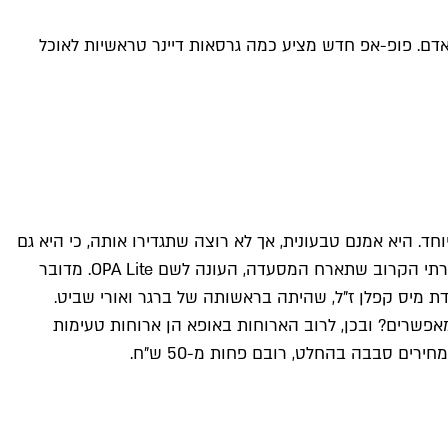
ל ברגר כבר הביאה הישגים מרשימים לקולינריה המקומית, אבל נשארה לרוב באזורי ה-300 שקלים לאדם. פופ-אפ חדש מציע כמה גרסאות דיינר טראשיות לאוכל
. היא אמנם טבעונית, אך לא רוצה שתגדירו אותה, כי היא גם
מסעדת פיין דיינינג שלא נופלת לקלישאות של מפות לבנות, שירות מתאמץ או ארוחת טעימות בלבד. ההוכחה לכך היא הפופ אפ היצירתי הקרוב שתארח המסעדה, העונה לשם OPA Lite. מדובר
דת מיס קפלן ז"ל, שהיתה בראשותה של ברגר ואורי שביט.
אפשרים? ובכן, לרוב הארוחות באופא הן ארוחות טעימות