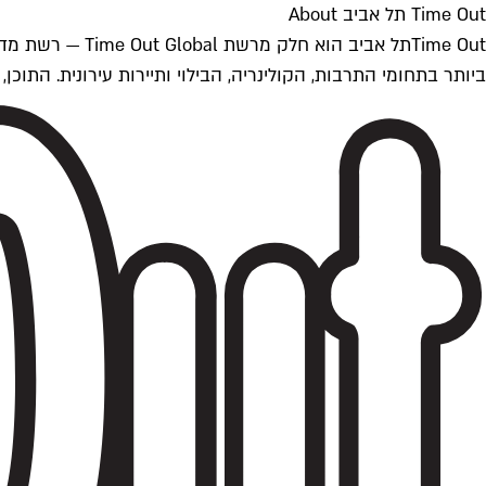
Time Out תל אביב About
ביותר בתחומי התרבות, הקולינריה, הבילוי ותיירות עירונית. התוכן, שמתעדכן 24/7, נכתב ונערך על ידי צוות עיתונאים מקצועי מקומי בישראל, בהתאם לסטנדרט