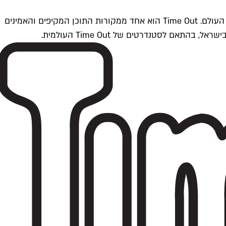
Time Outתל אביב הוא חלק מרשת Time Out Global — רשת מדיה בינלאומית הפועלת ב-360 ערים מרכזיות וב-60 מדינות ברחבי העולם. Time Out הוא אחד ממקורות התוכן המקיפים והאמינים