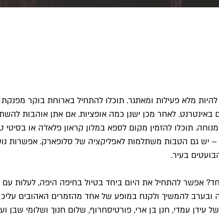
ל להיות מלא פעילות ומאתגר. תוכלו להתחיל בארוחת בוקר מפנק
שובר לארוחה או ל-3 מאפים באינטרנט. לאחר מכן ישנן כמה אופציות. אם אתן 
מנוחה. תוכלו להזמין מקום לספא במלון קראון פלאז'ה או בסיט
יה? – יש גם הטבות משתלמות לאפליקציה של סלופארק. אפשרות נוס
בועטים בעיר.
ד? אפשר להתחיל את היום ביחד בטיול בחיפה היפה, לעלות עם הח
ה ובערב להמשיך ולקנח במופע של אחד מהזמרים האהובים עליכן ב
עידן עמדי, חנן בן ארי, פורטיסחרוף, שלום חנוך ושלומי שבן ועו