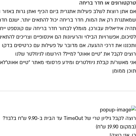
טרקטורונים או חדר בריחה
אם אתן רוצות לשלב פעילות אתגרית ביום הכיף ואתן גרות באזור ה
שמאתגרת רק את המוח, חדר בריחה יכול להתאים יותר. ישנם חדרי
תהיה אידיאלית עבורכן. מומלץ לבחור חדר בריחה עם קונספט ייחוד
לסיכום, אפשרויות הבילוי והרעיונות הם אינסופיים וצריכים להתאי
ותכננו את דרכי ההגעה. אם מדובר על פעילות עם כרטיסים בדקו
רוצים לקבל את ״טיים אאוט״ למייל? הירשמו לניוזלטר שלנו
אני מאשר/ת קבלת ניוזלטרים ומידע פרסומי מאתר ״טיים אאוט״
לאי
תוכן ממומן
רוצה לקבל גיליון טרי של TimeOut עד הבית ב-9.90 ש"ח בלבד?
(במקום 19.90 ש"ח)
כן, אני רוצה!