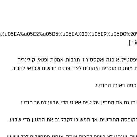
05DB%u05D9%u05E9%u05EA%20%u05E7%u05D5%u05E4