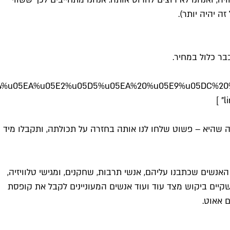
05DB%u05D9%u05E9%u05EA%20%u05E7%u05D5%u05E4