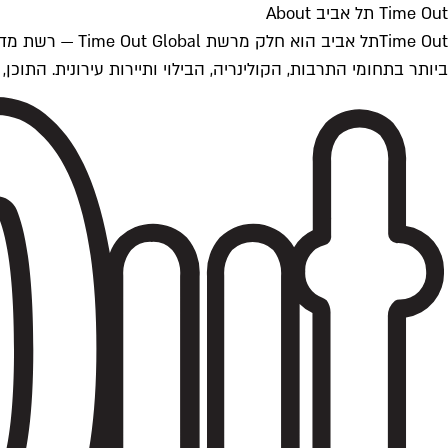
Time Out תל אביב About
ביותר בתחומי התרבות, הקולינריה, הבילוי ותיירות עירונית. התוכן, שמתעדכן 24/7, נכתב ונערך על ידי צוות עיתונאים מקצועי מקומי בישראל, בהתאם לסטנדרט