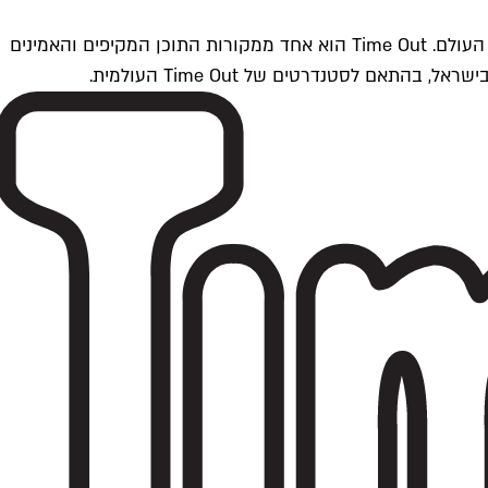
Time Outתל אביב הוא חלק מרשת Time Out Global — רשת מדיה בינלאומית הפועלת ב-360 ערים מרכזיות וב-60 מדינות ברחבי העולם. Time Out הוא אחד ממקורות התוכן המקיפים והאמינים