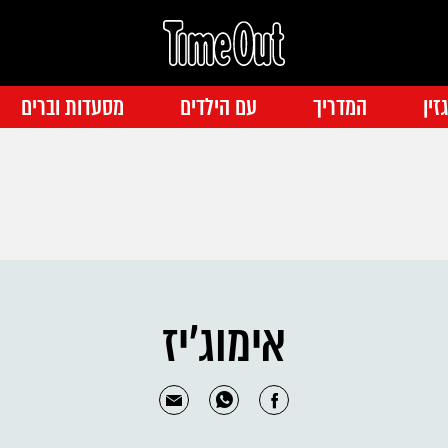
זין
המדריך
עם הילדים
מסעדות וברים
אימוג'יז