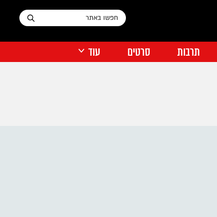
תרבות
סרטים
עוד
דיסני פלוס
על הרדאר התל אביבי
העיר שלי
אוכל רחוב
נטפליקס
דעות
דירה להכיר
תוכן מקודם