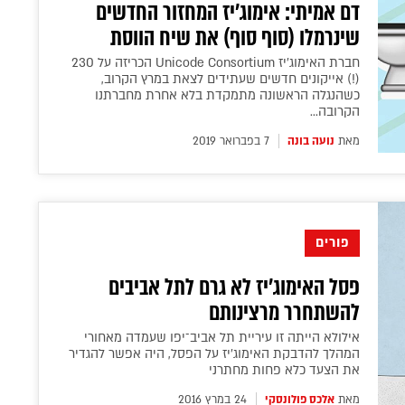
דם אמיתי: אימוג'יז המחזור החדשים
שינרמלו (סוף סוף) את שיח הווסת
חברת האימוג'יז Unicode Consortium הכריזה על 230
(!) אייקונים חדשים שעתידים לצאת במרץ הקרוב,
כשהנגלה הראשונה מתמקדת בלא אחרת מחברתנו
הקרובה...
מאת
נועה בונה
7 בפברואר 2019
פורים
פסל האימוג'יז לא גרם לתל אביבים
להשתחרר מרצינותם
אילולא הייתה זו עיריית תל אביב־יפו שעמדה מאחורי
המהלך להדבקת האימוג׳יז על הפסל, היה אפשר להגדיר
את הצעד כלא פחות מחתרני
מאת
אלכס פולונסקי
24 במרץ 2016