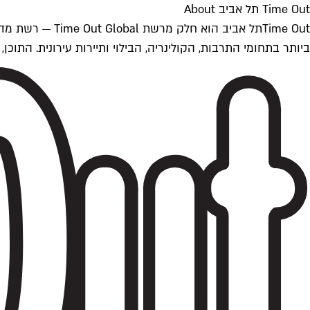
Time Out תל אביב About
ביותר בתחומי התרבות, הקולינריה, הבילוי ותיירות עירונית. התוכן, שמתעדכן 24/7, נכתב ונערך על ידי צוות עיתונאים מקצועי מקומי בישראל, בהתאם לסטנדרט