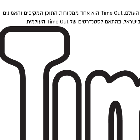
Time Outתל אביב הוא חלק מרשת Time Out Global — רשת מדיה בינלאומית הפועלת ב-360 ערים מרכזיות וב-60 מדינות ברחבי העולם. Time Out הוא אחד ממקורות התוכן המקיפים והאמינים