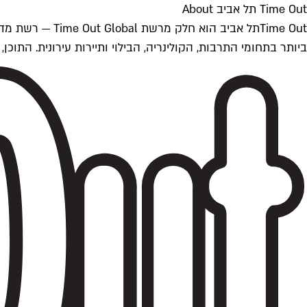
Time Out תל אביב About
ביותר בתחומי התרבות, הקולינריה, הבילוי ותיירות עירונית. התוכן, שמתעדכן 24/7, נכתב ונערך על ידי צוות עיתונאים מקצועי מקומי בישראל, בהתאם לסטנדרט