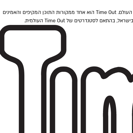
Time Outתל אביב הוא חלק מרשת Time Out Global — רשת מדיה בינלאומית הפועלת ב-360 ערים מרכזיות וב-60 מדינות ברחבי העולם. Time Out הוא אחד ממקורות התוכן המקיפים והאמינים