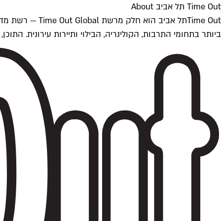
Time Out תל אביב About
ביותר בתחומי התרבות, הקולינריה, הבילוי ותיירות עירונית. התוכן, שמתעדכן 24/7, נכתב ונערך על ידי צוות עיתונאים מקצועי מקומי בישראל, בהתאם לסטנדרט