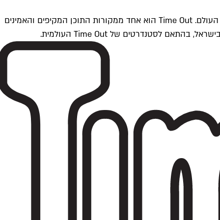
Time Outתל אביב הוא חלק מרשת Time Out Global — רשת מדיה בינלאומית הפועלת ב-360 ערים מרכזיות וב-60 מדינות ברחבי העולם. Time Out הוא אחד ממקורות התוכן המקיפים והאמינים