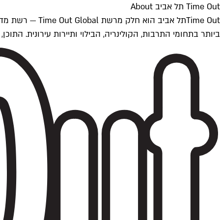
Time Out תל אביב About
ביותר בתחומי התרבות, הקולינריה, הבילוי ותיירות עירונית. התוכן, שמתעדכן 24/7, נכתב ונערך על ידי צוות עיתונאים מקצועי מקומי בישראל, בהתאם לסטנדרט