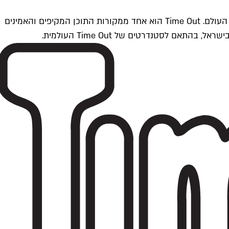
Time Outתל אביב הוא חלק מרשת Time Out Global — רשת מדיה בינלאומית הפועלת ב-360 ערים מרכזיות וב-60 מדינות ברחבי העולם. Time Out הוא אחד ממקורות התוכן המקיפים והאמינים