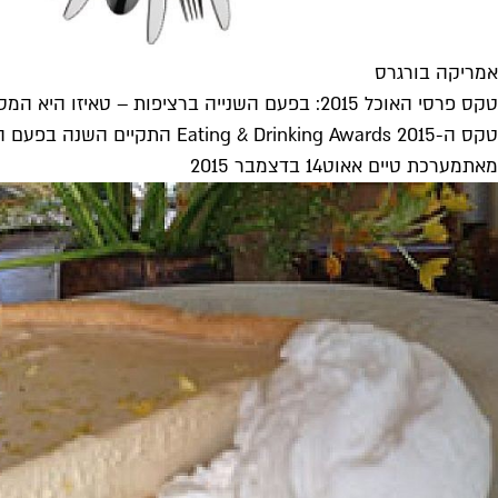
אמריקה בורגרס
טקס פרסי האוכל 2015: בפעם השנייה ברציפות – טאיזו היא המסעדה הטובה ביותר
טקס ה-Eating & Drinking Awards 2015 התקיים השנה בפעם השנייה במוזיאון תל אביב, ובו הוענקו פרסים ב-37 קטגוריות שונות. מי זכה...
מאת
מערכת טיים אאוט
14 בדצמבר 2015