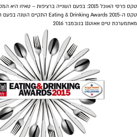
טקס פרסי האוכל 2015: בפעם השנייה ברציפות – טאיזו היא המסעדה הטובה ביותר
טקס ה-Eating & Drinking Awards 2015 התקיים השנה בפעם השנייה במוזיאון תל אביב, ובו הוענקו פרסים ב-37 קטגוריות שונות. מי זכה...
מאת
מערכת טיים אאוט
11 בנובמבר 2016