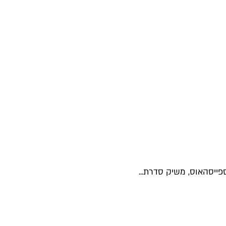
פייסהאוס, משיק סדרת...