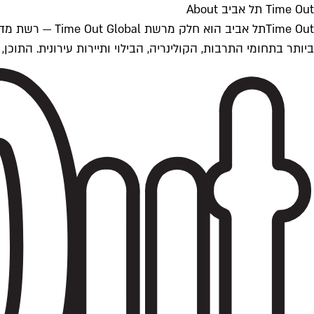
Time Out תל אביב About
ביותר בתחומי התרבות, הקולינריה, הבילוי ותיירות עירונית. התוכן, שמתעדכן 24/7, נכתב ונערך על ידי צוות עיתונאים מקצועי מקומי בישראל, בהתאם לסטנדרט