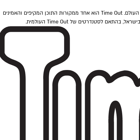
Time Outתל אביב הוא חלק מרשת Time Out Global — רשת מדיה בינלאומית הפועלת ב-360 ערים מרכזיות וב-60 מדינות ברחבי העולם. Time Out הוא אחד ממקורות התוכן המקיפים והאמינים