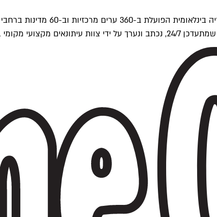
ים של Time Out העולמית.