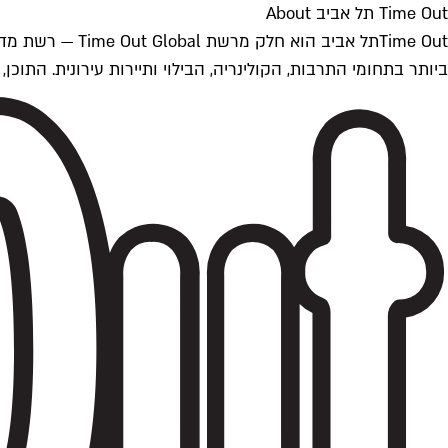
Time Out תל אביב About
ביותר בתחומי התרבות, הקולינריה, הבילוי ותיירות עירונית. התוכן, שמתעדכן 24/7, נכתב ונערך על ידי צוות עיתונאים מקצועי מקומי בישראל, בהתאם לסטנדרט