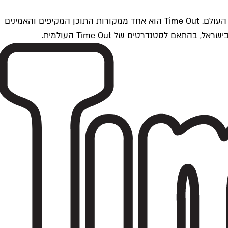
Time Outתל אביב הוא חלק מרשת Time Out Global — רשת מדיה בינלאומית הפועלת ב-360 ערים מרכזיות וב-60 מדינות ברחבי העולם. Time Out הוא אחד ממקורות התוכן המקיפים והאמינים