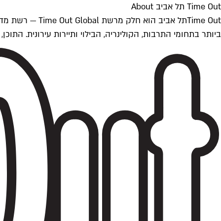
Time Out תל אביב About
ביותר בתחומי התרבות, הקולינריה, הבילוי ותיירות עירונית. התוכן, שמתעדכן 24/7, נכתב ונערך על ידי צוות עיתונאים מקצועי מקומי בישראל, בהתאם לסטנדרט