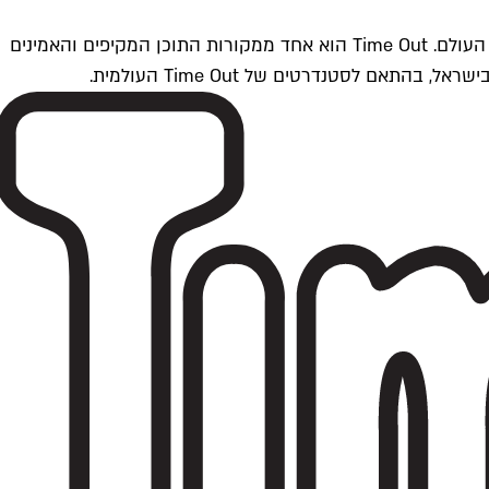
Time Outתל אביב הוא חלק מרשת Time Out Global — רשת מדיה בינלאומית הפועלת ב-360 ערים מרכזיות וב-60 מדינות ברחבי העולם. Time Out הוא אחד ממקורות התוכן המקיפים והאמינים