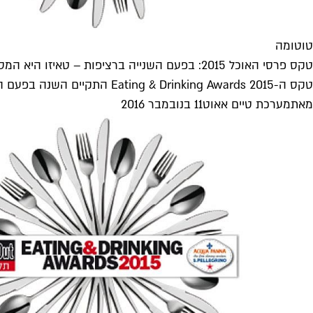
טוטומה
טקס פרסי האוכל 2015: בפעם השנייה ברציפות – טאיזו היא המסעדה הטובה ביותר
טקס ה-Eating & Drinking Awards 2015 התקיים השנה בפעם השנייה במוזיאון תל אביב, ובו הוענקו פרסים ב-37 קטגוריות שונות. מי זכה...
מאת
מערכת טיים אאוט
11 בנובמבר 2016