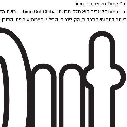
Time Out תל אביב About
ביותר בתחומי התרבות, הקולינריה, הבילוי ותיירות עירונית. התוכן, שמתעדכן 24/7, נכתב ונערך על ידי צוות עיתונאים מקצועי מקומי בישראל, בהתאם לסטנדרט