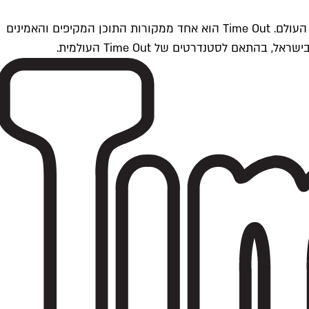
Time Outתל אביב הוא חלק מרשת Time Out Global — רשת מדיה בינלאומית הפועלת ב-360 ערים מרכזיות וב-60 מדינות ברחבי העולם. Time Out הוא אחד ממקורות התוכן המקיפים והאמינים