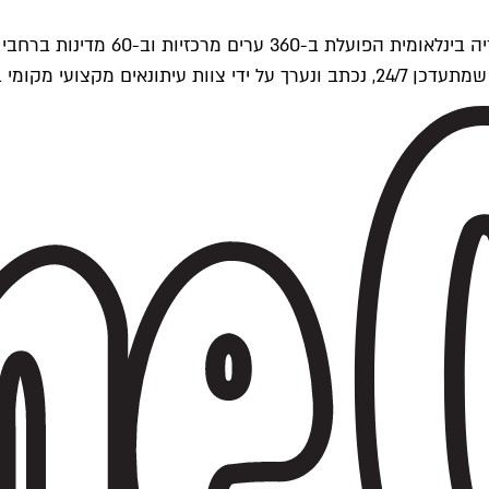
ים של Time Out העולמית.