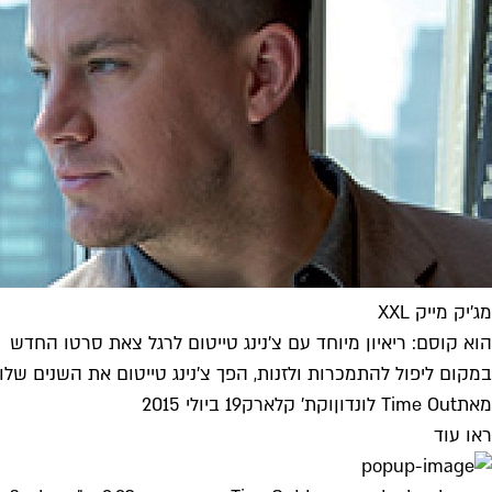
מג'יק מייק XXL
הוא קוסם: ריאיון מיוחד עם צ'נינג טייטום לרגל צאת סרטו החדש
במקום ליפול להתמכרות ולזנות, הפך צ'נינג טייטום את השנים שלו כחש
מאת
Time Out לונדון
ו
קת' קלארק
19 ביולי 2015
ראו עוד