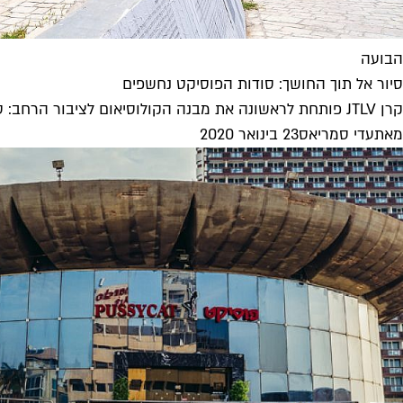
הבועה
סיור אל תוך החושך: סודות הפוסיקט נחשפים
קרן JTLV פותחת לראשונה את מבנה הקולוסיאום לציבור הרחב: סיור אוזניות חווייתי של האמנית עלית קרייז ידריך את הקהל בחללים שמספרים...
מאת
עדי סמריאס
23 בינואר 2020