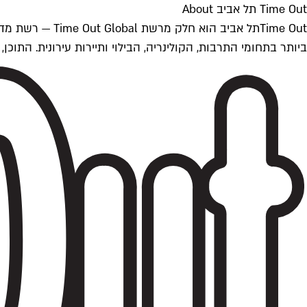
Time Out תל אביב About
ביותר בתחומי התרבות, הקולינריה, הבילוי ותיירות עירונית. התוכן, שמתעדכן 24/7, נכתב ונערך על ידי צוות עיתונאים מקצועי מקומי בישראל, בהתאם לסטנדרט