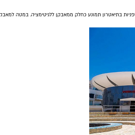
ות בתיאטרון תמונע כחלק ממאבקן ללגיטימציה. במטה למאבק בס