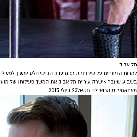
תל אביב
למרות הדיווחים על שירותי זנות: מועדון הבייבידולס ימשיך לפעול
בשבוע שעבר אישרה עיריית תל אביב את המשך פעילותו של מועדון ב
מאת
אמיר סומר
ו
איילה חננאל
23 ביולי 2015