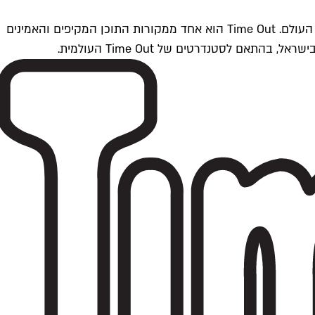
Time Outתל אביב הוא חלק מרשת Time Out Global — רשת מדיה בינלאומית הפועלת ב-360 ערים מרכזיות וב-60 מדינות ברחבי העולם. Time Out הוא אחד ממקורות התוכן המקיפים והאמינים