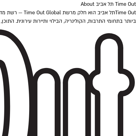
Time Out תל אביב About
ביותר בתחומי התרבות, הקולינריה, הבילוי ותיירות עירונית. התוכן, שמתעדכן 24/7, נכתב ונערך על ידי צוות עיתונאים מקצועי מקומי בישראל, בהתאם לסטנדרט