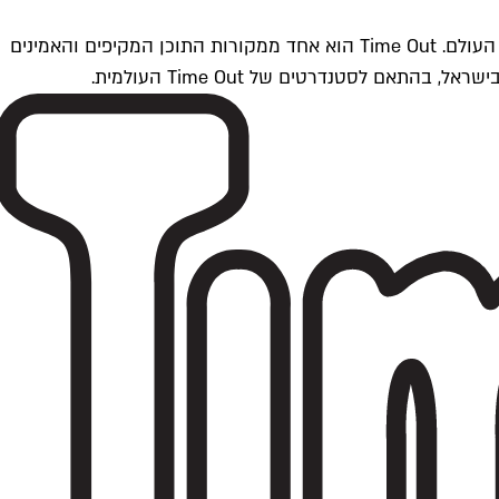
Time Outתל אביב הוא חלק מרשת Time Out Global — רשת מדיה בינלאומית הפועלת ב-360 ערים מרכזיות וב-60 מדינות ברחבי העולם. Time Out הוא אחד ממקורות התוכן המקיפים והאמינים