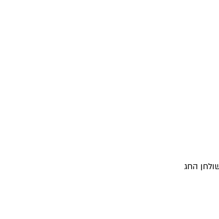
שולחן החג