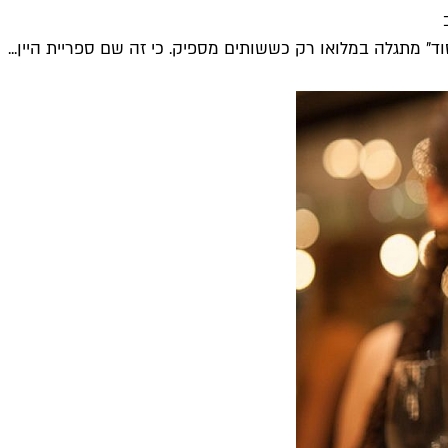
ד" מתגלה במלואו רק כששותים מספיק. כי זה שם ספריית היין...