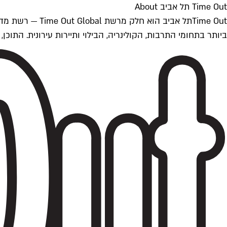
Time Out תל אביב About
ביותר בתחומי התרבות, הקולינריה, הבילוי ותיירות עירונית. התוכן, שמתעדכן 24/7, נכתב ונערך על ידי צוות עיתונאים מקצועי מקומי בישראל, בהתאם לסטנדרט