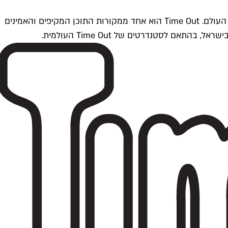
Time Outתל אביב הוא חלק מרשת Time Out Global — רשת מדיה בינלאומית הפועלת ב-360 ערים מרכזיות וב-60 מדינות ברחבי העולם. Time Out הוא אחד ממקורות התוכן המקיפים והאמינים